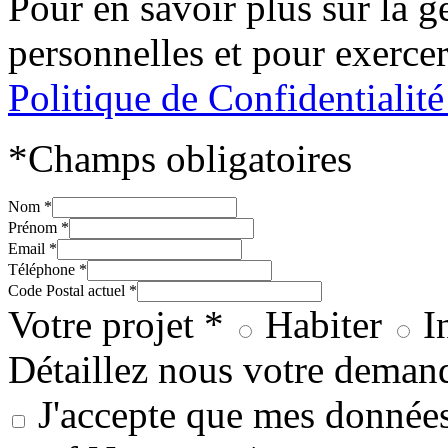
Pour en savoir plus sur la 
personnelles et pour exercer
Politique de Confidentialit
*Champs obligatoires
Nom *
Prénom *
Email *
Téléphone *
Code Postal actuel *
Votre projet *
Habiter
I
Détaillez nous votre deman
J'accepte que mes données