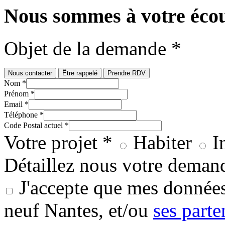
Nous sommes à votre éco
Objet de la demande *
Nous contacter
Être rappelé
Prendre RDV
Nom *
Prénom *
Email *
Téléphone *
Code Postal actuel *
Votre projet *
Habiter
I
Détaillez nous votre deman
J'accepte que mes données
neuf Nantes, et/ou
ses parte