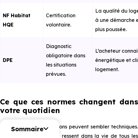
La qualité du log
NF Habitat
Certification
à une démarche 
HQE
volontaire.
plus poussée.
Diagnostic
L’acheteur connaît
obligatoire dans
DPE
énergétique et cl
les situations
logement.
prévues.
Ce que ces normes changent dans
votre quotidien
Les normes et certifications peuvent sembler techniques.
Sommaire
Pourtant, leur impact se ressent dans la vie de tous les