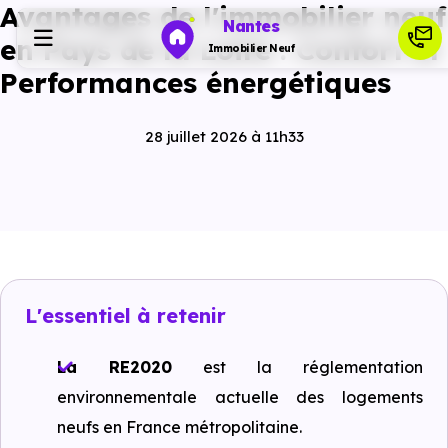
Avantages de l'immobilier neuf
Nantes
en Pays de la Loire : Confort et
Immobilier Neuf
Performances énergétiques
Programmes neufs
28 juillet 2026 à 11h33
Habiter
Investir
Actualités
L'essentiel à retenir
La RE2020
est la réglementation
Ressources
environnementale actuelle des logements
neufs en France métropolitaine.
Financer