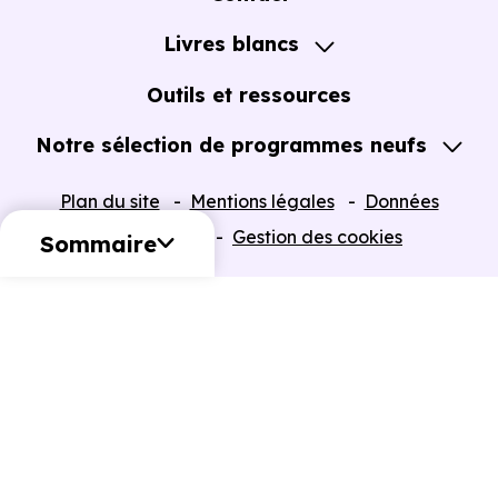
Notre Accompagnement
Livres blancs
Notre Expertise
Guide de l'Achat immobilier neuf en VEFA
Outils et ressources
Notre sélection de programmes neufs
Tous nos Programmes neufs
Plan du site
Mentions légales
Données
Programmes neufs Dispositif Jeanbrun
personnelles
Gestion des cookies
Sommaire
Retour