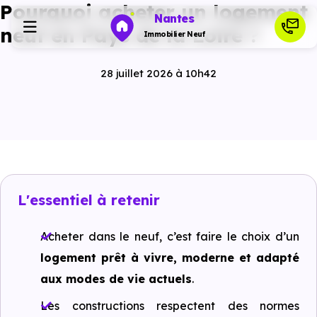
Pourquoi acheter un logement
Nantes
neuf en Pays de la Loire ?
Immobilier Neuf
28 juillet 2026 à 10h42
Programmes neufs
Habiter
Investir
L'essentiel à retenir
Actualités
Acheter dans le neuf, c’est faire le choix d’un
logement prêt à vivre, moderne et adapté
Ressources
aux modes de vie actuels
.
Les constructions respectent des normes
Financer