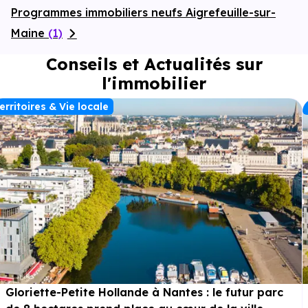
Programmes immobiliers neufs Aigrefeuille-sur-
Maine
(1)
Conseils et Actualités sur
l'immobilier
erritoires & Vie locale
Gloriette-Petite Hollande à Nantes : le futur parc