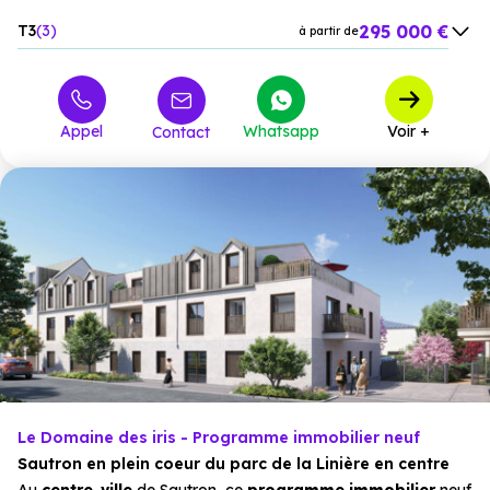
295 000 €
T3
3
à partir de
329 000 €
T4
4
à partir de
369 000 €
M4
4
à partir de
Appel
Whatsapp
Voir +
Contact
Le Domaine des iris - Programme immobilier neuf
Sautron en plein coeur du parc de la Linière en centre