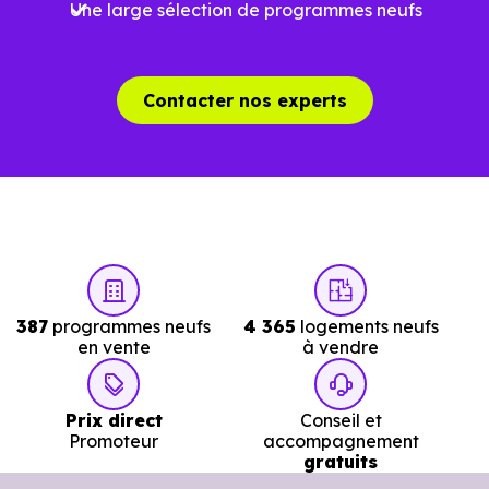
Une large sélection de programmes neufs
Le parc résidentiel de Sautron (44880) se compose de 30
% d'appartements et 70 % de maisons, dont 4.9 % de
résidences secondaires.
Contacter nos experts
Avec 66.8 % de propriétaires et
2
[[PourcentageLocataires] % de locataires, Sautron
présente deux indicateurs complémentaires : un marché
de l'accession et un potentiel locatif à prendre en
compte, pour tout projet d'investissement ou d'achat de
résidence principale..
387
programmes neufs
4 365
logements neufs
en vente
à vendre
Acheter dans le neuf ou dans l’ancien à
Sautron (44880) : comparer au-delà du
Prix direct
Conseil et
prix au m²
Promoteur
accompagnement
gratuits