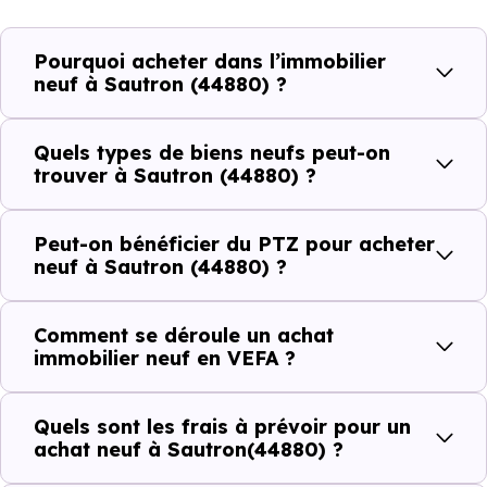
plus recherchées.
Pourquoi acheter dans l’immobilier
Côté cadre de vie, Sautron (44880) dispose de 15
neuf à Sautron (44880) ?
commerces, 21 professions médicales et 4 établissements
scolaires. Des équipements du quotidien qui constituent
Quels types de biens neufs peut-on
autant d'arguments concrets pour habiter ou investir
trouver à Sautron (44880) ?
dans la commune.
Peut-on bénéficier du PTZ pour acheter
neuf à Sautron (44880) ?
Combien coûte un logement à Sautron
(44880) ?
Comment se déroule un achat
immobilier neuf en VEFA ?
C'est souvent la première question. Voici les repères de
prix à connaître pour un achat immobilier à Sautron
Quels sont les frais à prévoir pour un
(44880) :
achat neuf à Sautron(44880) ?