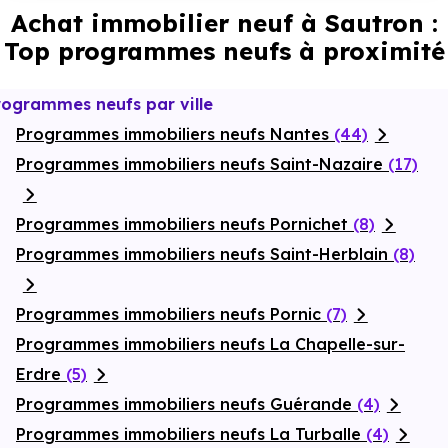
des bacs de compost, invitant à un quotidien plus vert.
Achat immobilier neuf à Sautron :
Chaque logement dispose d’un espace extérieur privatif, sous
Top programmes neufs à proximité
forme de balcon,
terrasse
ou jardin, véritable prolongement
de l’habitat. Pour parfaire l’ensemble, la résidence propose un
stationnement en sous-sol, apportant une solution pratique et
sécurisée. Une adresse idéale pour vivre ou investir à Sautron,
rogrammes neufs par ville
dans un cadre confortable et bien connecté.
Programmes immobiliers neufs Nantes
(44)
Programmes immobiliers neufs Saint-Nazaire
(17)
Programmes immobiliers neufs Pornichet
(8)
Programmes immobiliers neufs Saint-Herblain
(8)
Programmes immobiliers neufs Pornic
(7)
Programmes immobiliers neufs La Chapelle-sur-
Erdre
(5)
Programmes immobiliers neufs Guérande
(4)
Programmes immobiliers neufs La Turballe
(4)