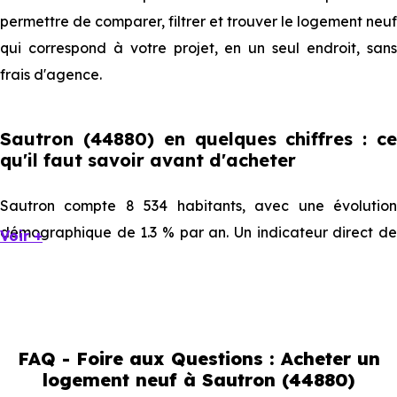
permettre de comparer, filtrer et trouver le logement neuf
qui correspond à votre projet, en un seul endroit, sans
frais d'agence.
Sautron (44880) en quelques chiffres : ce
qu'il faut savoir avant d'acheter
Sautron compte 8 534 habitants, avec une évolution
démographique de 1.3 % par an. Un indicateur direct de
Voir +
l'attractivité de la commune et du dynamisme de son
marché immobilier. La population se répartit entre 35.42 %
d'adultes (dont 73.5 % d'actifs), 32.08 % de seniors, 13.58
% de jeunes et 18.91 % d'enfants. Un profil
FAQ - Foire aux Questions : Acheter un
démographique qui renseigne directement sur la
logement neuf à Sautron (44880)
demande locative locale et les typologies de biens les