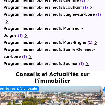
Programmes immobiliers neufs Chemillé
(1)
Programmes immobiliers neufs Ecouflant
(1)
Programmes immobiliers neufs Juigné-sur-Loire
(1)
Programmes immobiliers neufs Montreuil-
Juigné
(1)
Programmes immobiliers neufs Mûrs-Erigné
(1)
Programmes immobiliers neufs Sainte-Gemmes-
sur-Loire
(1)
Programmes immobiliers neufs Saumur
(1)
Conseils et Actualités sur
l'immobilier
erritoires & Vie locale