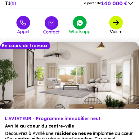
140 000 €
T1
6
à partir de
167 000 €
T2
4
à partir de
232 500 €
T3
20
à partir de
Appel
Whatsapp
Voir +
Contact
349 000 €
T4
1
à partir de
En cours de travaux
L'AVIATEUR - Programme immobilier neuf
Avrillé au coeur du centre-ville
Découvrez à Avrillé une
résidence neuve
implantée au cœur
d’un
centre-ville
en pleine transformation. Ce nouvel