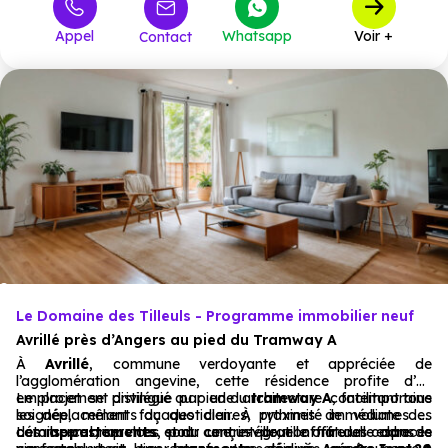
Appel
Whatsapp
Voir +
Contact
Le Domaine des Tilleuls - Programme immobilier neuf
Avrillé près d’Angers au pied du Tramway A
À
Avrillé
, commune verdoyante et appréciée de
l’agglomération angevine, cette résidence profite d’un
emplacement privilégié au pied du
Le projet se distingue par une architecture contemporaine
tramway A
, facilitant tous
les déplacements du quotidien. À proximité immédiate des
soignée, mêlant façades claires, rythmes de volumes et
commerces, services et du centre-ville, elle offre un cadre de
détails en briquettes, pour une intégration naturelle dans le
Les
appartements
sont conçus pour offrir des espaces