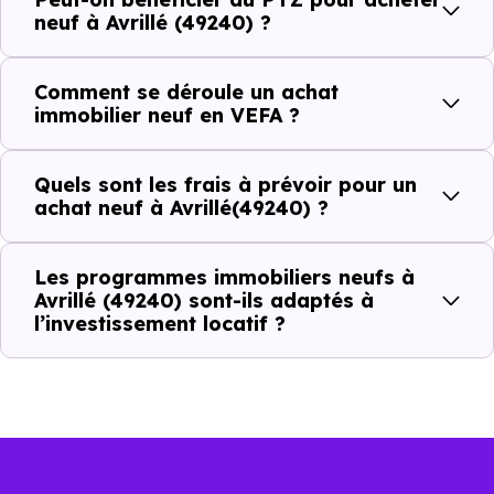
Combien coûte un logement à Avrillé
neuf à Avrillé (49240) ?
(49240) ?
Comment se déroule un achat
C'est souvent la première question. Voici les repères de
immobilier neuf en VEFA ?
prix à connaître pour un achat immobilier à Avrillé
(49240) :
Quels sont les frais à prévoir pour un
achat neuf à Avrillé(49240) ?
Prix
Prix
Prix
Les programmes immobiliers neufs à
minimum
moyen
maximum
Avrillé (49240) sont-ils adaptés à
l’investissement locatif ?
3 161 €
Appartement
2 153 € /m²
4 840 € /m²
/m²
3 199 €
Maison
1 930 € /m²
4 998 € /m²
/m²