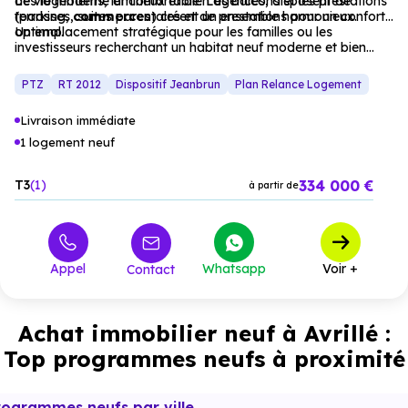
de vie moderne et confortable. Les balcons et les prestations
Les logements, lumineux et bien agencés, disposent de
(parking,
terrasses, suites parentales et de prestations pour un confort
commerces
) créent un ensemble harmonieux.
optimal.
Un emplacement stratégique pour les familles ou les
investisseurs recherchant un habitat neuf moderne et bien
desservi.
PTZ
RT 2012
Dispositif Jeanbrun
Plan Relance Logement
Livraison immédiate
1 logement neuf
334 000 €
T3
1
à partir de
Appel
Whatsapp
Voir +
Contact
Achat immobilier neuf à Avrillé :
Top programmes neufs à proximité
rogrammes neufs par ville