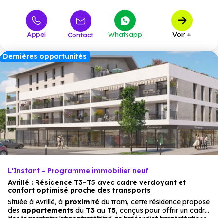
389 000 €
T5 Duplex
2
à partir de
315 000 €
M4
1
à partir de
Appel
Whatsapp
Voir +
Contact
318 900 €
M5
4
à partir de
Dernières opportunités
L'Instant - Programme immobilier neuf
Avrillé : Résidence T3–T5 avec cadre verdoyant et
confort optimisé proche des transports
Située à Avrillé, à
proximité
du tram, cette résidence propose
des
appartements
du
T3
au
T5
, conçus pour offrir un cadre