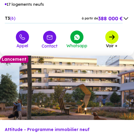
17 logements neufs
388 000 €
T3
6
à partir de
540 000 €
T4
7
à partir de
893 000 €
T5
4
à partir de
Appel
Whatsapp
Voir +
Contact
Lancement
Attitude - Programme immobilier neuf