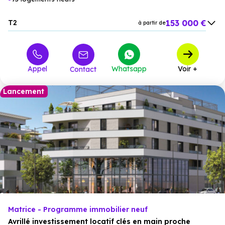
153 000 €
T2
à partir de
241 000 €
T3
à partir de
362 000 €
T4
à partir de
Appel
Whatsapp
Voir +
Contact
Lancement
Matrice - Programme immobilier neuf
Avrillé investissement locatif clés en main proche