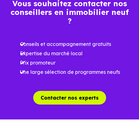
Vous souhaitez contacter nos
conseillers en immobilier neuf
Ces prix varient selon la localisation dans la commune, la
?
surface, les prestations et le stade d'avancement du
programme. Notre moteur de recherche vous permet
Conseils et accompagnement gratuits
d'explorer et de filtrer l'ensemble des programmes
Expertise du marché local
disponibles à Avrillé (49240) selon votre budget.
Prix promoteur
Le parc résidentiel de Avrillé (49240) se compose de 42 %
Une large sélection de programmes neufs
d'appartements et 58 % de maisons, dont 1.1 % de
résidences secondaires.
Contacter nos experts
Avec 58.7 % de propriétaires et
[[PourcentageLocataires] % de locataires, Avrillé
présente deux indicateurs complémentaires : un marché
de l'accession et un potentiel locatif à prendre en