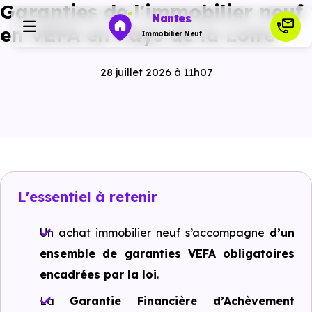
Garanties de l'immobilier neuf
Nantes
en VEFA en Pays de la Loire
Immobilier Neuf
28 juillet 2026 à 11h07
Programmes neufs
Habiter
Investir
L'essentiel à retenir
Actualités
Un achat immobilier neuf s’accompagne
d’un
ensemble de garanties VEFA obligatoires
Ressources
encadrées par la loi
.
La
Garantie Financière d’Achèvement
Financer