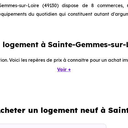
Gemmes-sur-Loire (49130) dispose de 8 commerces, 6
 équipements du quotidien qui constituent autant d'argu
 logement à Sainte-Gemmes-sur-L
tion. Voici les repères de prix à connaître pour un achat 
Voir +
Prix minimum
Prix moyen
 Acheter un logement neuf à Sai
1 572 € /m²
2 683 € /m²
1 794 € /m²
3 293 € /m²