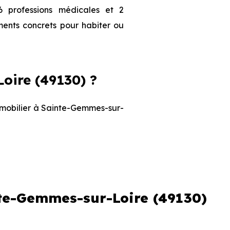
 professions médicales et 2
ments concrets pour habiter ou
oire (49130) ?
immobilier à Sainte-Gemmes-sur-
Prix maximum
nte-Gemmes-sur-Loire (49130)
3 947 € /m²
5 523 € /m²