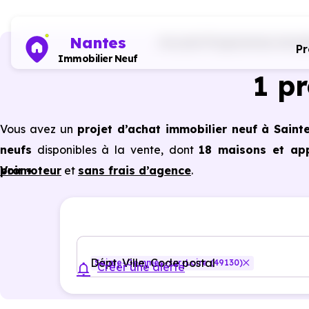
Nantes
Accueil
Programmes immobil
P
Immobilier Neuf
1 p
Vous avez un
projet d’achat immobilier neuf à Sain
neufs
disponibles à la vente, dont
18 maisons et app
promoteur
Voir +
et
sans frais d’agence
.
Selon les
programmes immobiliers neufs disponible
bénéficier des avantages du neuf :
PTZ, TVA réduite
dan
énergétiques, garanties constructeur, etc.
Dépt, Ville, Code postal
Sainte-Gemmes-sur-Loire (49130)
Créer une alerte