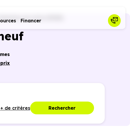
Gemmes-sur-Loire (49130)
sources
Financer
neuf
mmes
à
prix
aussi
ances
+ de critères
Rechercher