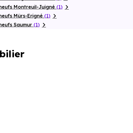
neufs Montreuil-Juigné
(1)
neufs Mûrs-Erigné
(1)
 neufs Saumur
(1)
bilier