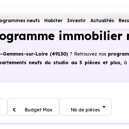
iers neufs Pays de la Loire
Maine-et-Loire (49)
Sainte-
rogrammes neufs
Habiter
Investir
Actualités
Res
rogramme immobilier 
te-Gemmes-sur-Loire (49130)
? Retrouvez nos
progra
artements neufs du studio au 5 pièces et plus,
s à Sainte-Gemmes-sur-Loire (49130)
, vous pouvez 
s certains cas, frais de notaire réduits, bonnes perform
€
Budget Max
Nb de pièces