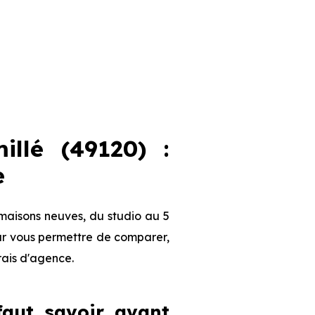
llé (49120) :
e
maisons neuves, du studio au 5
our vous permettre de comparer,
frais d'agence.
 faut savoir avant