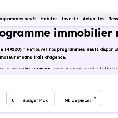
s immobiliers neufs Pays de la Loire
Maine-et-Loire (49)
rogrammes neufs
Habiter
Investir
Actualités
Res
rogramme immobilier 
lé (49120)
? Retrouvez nos
programmes neufs
disponib
omoteur
et
sans frais d’agence
.
es à Chemillé (49120)
, vous pouvez aussi bénéficier
, frais de notaire réduits, bonnes performances énergéti
€
Budget Max
Nb de pièces