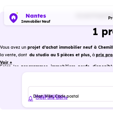
Nantes
Accueil
Programme
P
Immobilier Neuf
1 p
Vous avez un
projet d’achat immobilier neuf à Chemil
la vente, dont
du studio au 5 pièces et plus,
à
prix pr
Voir +
Selon les
programmes immobiliers neufs disponibl
avantages du neuf :
PTZ, TVA réduite
dans certains cas
garanties constructeur, etc.
Dépt, Ville, Code postal
Chemillé (49120)
Créer une alerte