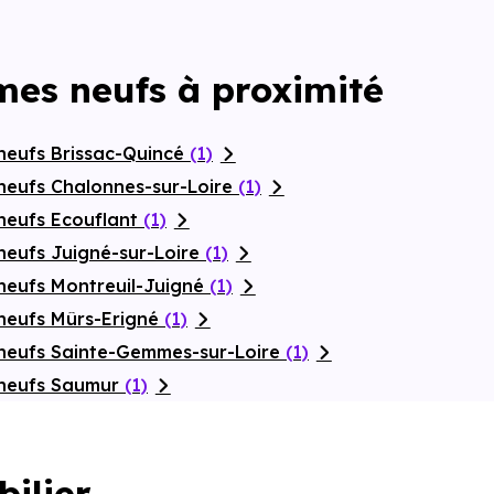
mes neufs à proximité
neufs Brissac-Quincé
(1)
neufs Chalonnes-sur-Loire
(1)
neufs Ecouflant
(1)
neufs Juigné-sur-Loire
(1)
neufs Montreuil-Juigné
(1)
neufs Mûrs-Erigné
(1)
neufs Sainte-Gemmes-sur-Loire
(1)
 neufs Saumur
(1)
bilier