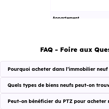
Appartement
Maison
FAQ - Foire aux Que
Ces prix varient selon la lo
programme. Notre moteur de re
Chemillé (49120) selon votre b
Pourquoi acheter dans l’immobilier neuf
Le parc résidentiel de Chemill
secondaires.
Quels types de biens neufs peut-on trouv
Avec 71 % de propriétaires 
Peut-on bénéficier du PTZ pour acheter 
complémentaires : un march
d'investissement ou d'achat de 