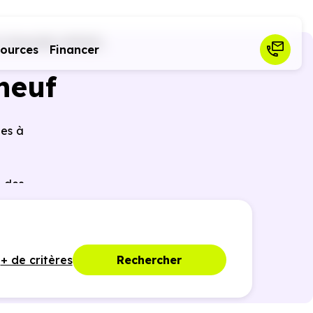
Chemillé (49120)
sources
Financer
neuf
les à
 des
ques,
+ de critères
Rechercher