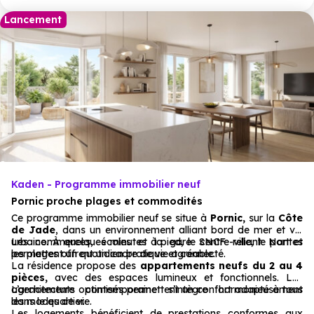
Lancement
Kaden - Programme immobilier neuf
Pornic proche plages et commodités
Ce programme immobilier neuf se situe à
Pornic,
sur la
Côte
de Jade
, dans un environnement alliant bord de mer et vie
urbaine. À quelques minutes à pied, le centre-ville, le port et
Les commerces, écoles et la gare SNCF reliant Nantes
les plages offrent un cadre de vie agréable.
permettent un quotidien pratique et connecté.
La résidence propose des
appartements neufs du 2 au 4
pièces,
avec des espaces lumineux et fonctionnels. Les
agencements optimisés permettent un confort adapté à tous
L’architecture contemporaine s’intègre harmonieusement
les modes de vie.
dans le quartier.
Les logements bénéficient de prestations conformes aux