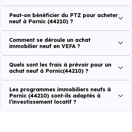
dans la commune.
Peut-on bénéficier du PTZ pour acheter
neuf à Pornic (44210) ?
Combien coûte un logement à Pornic
(44210) ?
Comment se déroule un achat
immobilier neuf en VEFA ?
C'est souvent la première question. Voici les repères de
prix à connaître pour un achat immobilier à Pornic
Quels sont les frais à prévoir pour un
(44210) :
achat neuf à Pornic(44210) ?
Les programmes immobiliers neufs à
Prix
Prix
Prix
Pornic (44210) sont-ils adaptés à
l’investissement locatif ?
minimum
moyen
maximum
5 336 €
Appartement
2 930 € /m²
8 454 € /m²
/m²