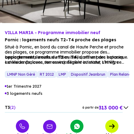
opportunité
rare pour vivre ou investir à Pornic.
VILLA MARIA - Programme immobilier neuf
Pornic : logements neufs T2–T4 proche des plages
Situé à Pornic, en bord du canal de Haute Perche et proche
des plages, ce programme immobilier propose des
appartements
Les logements, lumineux et bien isolés, offrent des espaces
neufs
du
T2
au
T4
, dans un parc botanique.
La résidence, avec son environnement intimiste, s’intègre
extérieurs (balcons, terrasses). Éligible au statut LMNP, ce
dans un
projet est idéal pour une résidence principale ou un
cadre résidentiel
apaisant.
investissement locatif.
LMNP Non Géré
RT 2012
LMP
Dispositif Jeanbrun
Plan Relance
1er Trimestre 2027
3 logements neufs
313 000 €
T3
2
à partir de
479 000 €
T4
1
à partir de