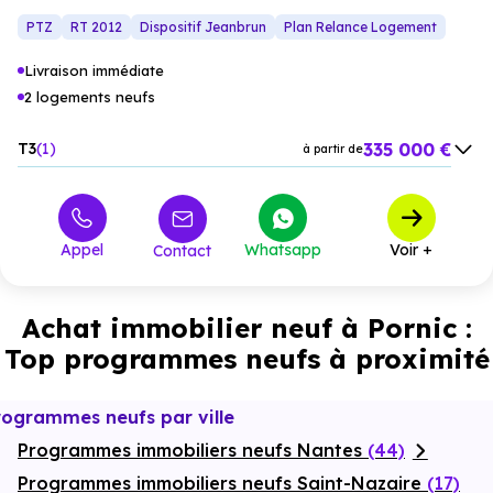
intérieurs vers l’extérieur, pour des moments de détente en
apaisant et bien desservi.
plein air.
PTZ
RT 2012
Dispositif Jeanbrun
Plan Relance Logement
Livraison immédiate
2 logements neufs
335 000 €
T3
1
à partir de
520 000 €
T4
1
à partir de
Appel
Whatsapp
Voir +
Contact
Achat immobilier neuf à Pornic :
Top programmes neufs à proximité
rogrammes neufs par ville
Programmes immobiliers neufs Nantes
(44)
Programmes immobiliers neufs Saint-Nazaire
(17)