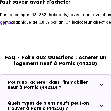
faut savoir avant d'acheter
Pornic compte 18 382 habitants, avec une évolution
démographique de 3.8 % par an. Un indicateur direct de
Voir +
l'attractivité de la commune et du dynamisme de son
marché immobilier. La population se répartit entre 33.7 %
d'adultes (dont 68.8 % d'actifs), 42.93 % de seniors, 10.46
% de jeunes et 12.91 % d'enfants. Un profil
FAQ - Foire aux Questions : Acheter un
démographique qui renseigne directement sur la
logement neuf à Pornic (44210)
demande locative locale et les typologies de biens les
plus recherchées.
Pourquoi acheter dans l’immobilier
Côté cadre de vie, Pornic (44210) dispose de 48
neuf à Pornic (44210) ?
commerces, 71 professions médicales et 12 établissements
scolaires. Des équipements du quotidien qui constituent
Quels types de biens neufs peut-on
autant d'arguments concrets pour habiter ou investir
trouver à Pornic (44210) ?