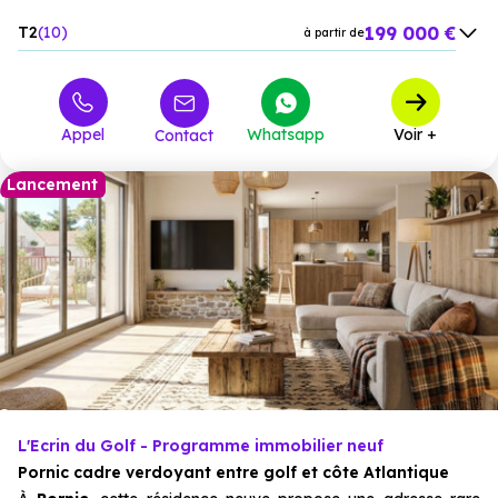
199 000 €
T2
10
à partir de
265 000 €
T3
11
à partir de
Appel
Whatsapp
Voir +
Contact
Lancement
L'Ecrin du Golf - Programme immobilier neuf
Pornic cadre verdoyant entre golf et côte Atlantique