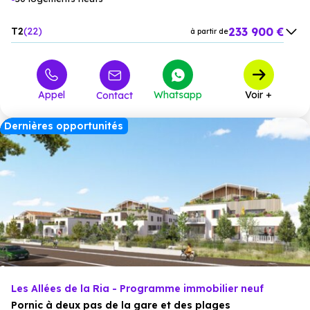
233 900 €
T2
22
à partir de
304 100 €
T3
19
à partir de
395 900 €
T4
6
à partir de
Appel
Whatsapp
Voir +
Contact
418 900 €
T5
3
à partir de
Dernières opportunités
Les Allées de la Ria - Programme immobilier neuf
Pornic à deux pas de la gare et des plages