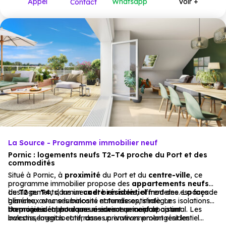
Appel
Whatsapp
Voir +
Contact
La Source - Programme immobilier neuf
Pornic : logements neufs T2–T4 proche du Port et des
commodités
Situé à Pornic, à
proximité
du Port et du
centre-ville
, ce
programme immobilier propose des
appartements
neufs
du
Les logements, lumineux et bien isolés, offrent des espaces
T2
au
T4
, dans un
cadre résidentiel
moderne. La façade
blanche, avec ses balcons et terrasses, s’intègre
généreux et une luminosité naturelle optimale. Les isolations
harmonieusement dans un environnement apaisant.
thermiques et phoniques assurent un confort optimal. Les
Un projet idéal pour une résidence principale ou un
balcons, loggias et terrasses privatives prolongent les
investissement locatif, dans un environnement résidentiel