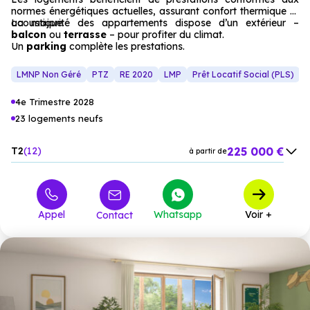
normes énergétiques actuelles, assurant confort thermique et
acoustique.
La majorité des appartements dispose d’un extérieur –
balcon
ou
terrasse
– pour profiter du climat.
Un
parking
complète les prestations.
LMNP Non Géré
PTZ
RE 2020
LMP
Prêt Locatif Social (PLS)
L
4e Trimestre 2028
23 logements neufs
225 000 €
T2
12
à partir de
330 000 €
T3
7
à partir de
439 000 €
T4
4
à partir de
Appel
Whatsapp
Voir +
Contact