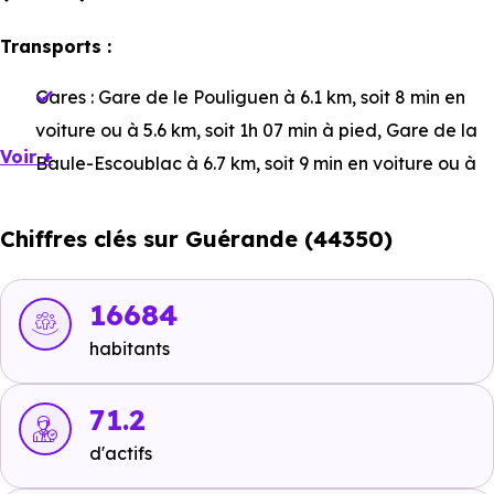
Transports :
Gares :
Gare de le Pouliguen
à 6.1 km, soit 8 min en
voiture ou à 5.6 km, soit 1h 07 min à pied
,
Gare de la
Voir +
Baule-Escoublac
à 6.7 km, soit 9 min en voiture ou à
6.9 km, soit 1h 22 min à pied
,
Gare de la Baule les Pins
à 9.1 km, soit 11 min en voiture ou à 8.7 km, soit 1h 43
Chiffres clés sur Guérande (44350)
min à pied
.
Bus :
Porte St Michel
à 1.8 km, soit 3 min en voiture ou
16684
à 421 m, soit 5 min à pied
,
Ligne 10 : Hôpital
à 1 km,
habitants
soit 2 min en voiture ou à 572 m, soit 7 min à pied
.
Tramway :
71.2
non disponible
.
d'actifs
Métro :
non disponible
.