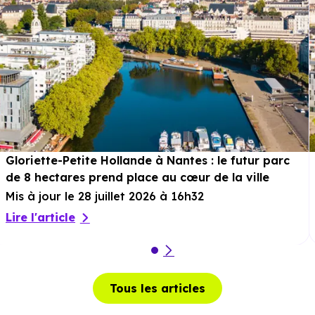
soit 5 min à pied
.
Restaurant :
Restaurant Bon
à 1.9 km, soit 3 min en
voiture ou à 1.6 km, soit 19 min à pied
.
Services :
Police :
Gendarmerie - Brigade de Guérande
à 2 km,
Gloriette-Petite Hollande à Nantes : le futur parc
de 8 hectares prend place au cœur de la ville
soit 4 min en voiture ou à 1.9 km, soit 23 min à pied
.
Mis à jour le 28 juillet 2026 à 16h32
Poste :
La Poste la Baule
à 6.8 km, soit 8 min en
Lire l'article
voiture ou à 6.9 km, soit 1h 23 min à pied
.
Bibliothèque :
Bibliothèque municipale Henri
Queffélec
à 7.5 km, soit 9 min en voiture ou à 7.3 km
Tous les articles
soit 1h 28 min à pied
.