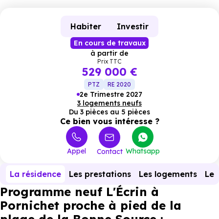
Habiter
Investir
En cours de travaux
à partir de
Prix TTC
529 000 €
PTZ
RE 2020
2e Trimestre 2027
3 logements neufs
Du 3 pièces au 5 pièces
Ce bien vous intéresse ?
Appel
Whatsapp
Contact
La résidence
Les prestations
Les logements
Le 
Programme neuf L'Écrin à
Pornichet proche à pied de la