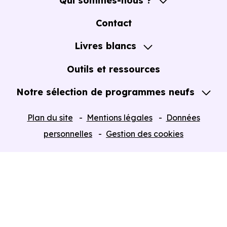
Qui sommes-nous ?
A propos
Contact
Notre Accompagnement
Livres blancs
Notre Expertise
Guide de l'Achat immobilier neuf en VEFA
Outils et ressources
Notre sélection de programmes neufs
Tous nos Programmes neufs
Plan du site
Mentions légales
Données
Programmes neufs Dispositif Jeanbrun
personnelles
Gestion des cookies
Retour