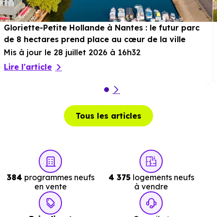
Services :
Gloriette-Petite Hollande à Nantes : le futur parc
Police :
Commissariat de police de la Baule
de 8 hectares prend place au cœur de la ville
Escoublac
à 7 km, soit 10 min en voiture ou à 5.6 km
Mis à jour le 28 juillet 2026 à 16h32
soit 1h 07 min à pied
.
Lire l'article
Poste :
Agence Postale la Baule Guezy
à 2.5 km, soit 
min en voiture ou à 1.7 km, soit 21 min à pied
.
Bibliothèque :
Médiathèque Jacques Lambert
à 1.
Tous les articles
km, soit 3 min en voiture ou à 354 m, soit 4 min à pied
.
384
programmes neufs
4 375
logements neufs
en vente
à vendre