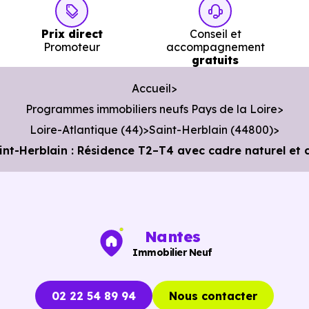
Poste :
La Poste Sillon
à 2.1 km, soit 4 min en voiture
Prix direct
Conseil et
ou à 2.1 km, soit 25 min à pied
.
Promoteur
accompagnement
gratuits
Bibliothèque :
Médiathèque Charles-Gautier
Accueil
Hermeland
à 1.8 km, soit 3 min en voiture ou à 1.8 km,
Programmes immobiliers neufs Pays de la Loire
soit 22 min à pied
.
Loire-Atlantique (44)
Saint-Herblain (44800)
int-Herblain : Résidence T2–T4 avec cadre naturel et
Nantes
Immobilier Neuf
02 22 54 89 94
Nous contacter