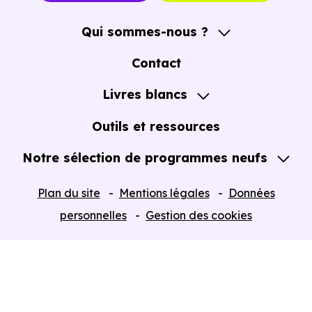
Qui sommes-nous ?
A propos
Contact
Notre Accompagnement
Livres blancs
Notre Expertise
Guide de l'Achat immobilier neuf en VEFA
Outils et ressources
Notre sélection de programmes neufs
Tous nos Programmes neufs
Plan du site
Mentions légales
Données
Programmes neufs Dispositif Jeanbrun
personnelles
Gestion des cookies
Retour