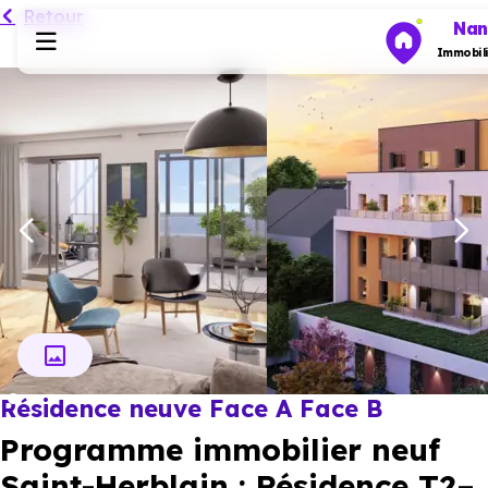
Retour
Nan
Immobili
Programmes neufs
Habiter
Investir
Actualités
Résidence neuve Face A Face B
Ressources
Programme immobilier neuf
Financer
Saint-Herblain : Résidence T2–