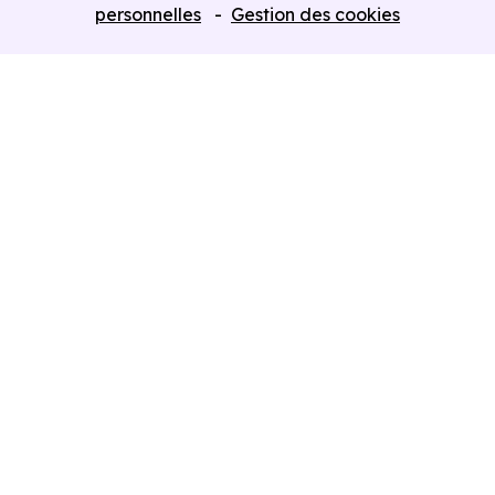
Programmes neufs Dispositif Jeanbrun
personnelles
Gestion des cookies
Retour