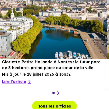
60 min à pied
.
Musée :
Ecomusée de Saint-Nazaire
à 5.4 km, soit 9
min en voiture ou à 5.2 km, soit 1h 02 min à pied
.
Restaurant :
Crêperie le Nazaire
à 5.1 km, soit 8 min
en voiture ou à 4.9 km, soit 59 min à pied
.
Services :
Gloriette-Petite Hollande à Nantes : le futur parc
de 8 hectares prend place au cœur de la ville
Police :
Gendarmerie - Brigade motorisée de Saint
Mis à jour le 28 juillet 2026 à 16h32
Nazaire
à 3.8 km, soit 6 min en voiture ou à 3.7 km, soit
Lire l'article
44 min à pied
.
Poste :
La Poste Bouletterie
à 306 m, soit 1 min e
voiture ou à 305 m, soit 4 min à pied
.
Tous les articles