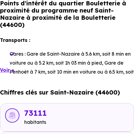
Points d'intérêt du quartier Bouletterie à
proximité du programme neuf Saint-
Nazaire à proximité de la Bouletterie
(44600)
Transports :
Gares :
Gare de Saint-Nazaire
à 5.6 km, soit 8 min en
voiture ou à 5.2 km, soit 1h 03 min à pied
,
Gare de
Voir +
Penhoët
à 7 km, soit 10 min en voiture ou à 6.5 km, soit
1h 18 min à pied
,
Gare de Pornichet
à 8.7 km, soit 11
min en voiture ou à 7.7 km, soit 1h 32 min à pied
.
Chiffres clés sur Saint-Nazaire (44600)
Bus :
Ligne S/D - Ligne U2 : Noisetiers
à 152 m, soit 0
min en voiture ou à 152 m, soit 2 min à pied
,
Ligne 13 -
73111
Ligne hélYce : Heinlex
à 1.9 km, soit 2 min en voiture
habitants
ou à 364 m, soit 4 min à pied
.