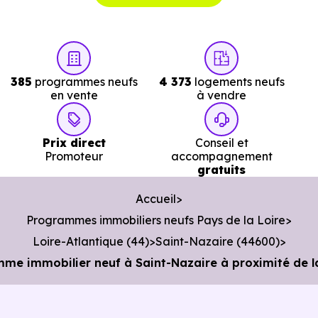
Bibliothèque :
Bibliobus
à 4.7 km, soit 7 min en voitur
ou à 4.3 km, soit 52 min à pied
.
385
programmes neufs
4 373
logements neufs
en vente
à vendre
Prix direct
Conseil et
Promoteur
accompagnement
gratuits
Accueil
Programmes immobiliers neufs Pays de la Loire
Loire-Atlantique (44)
Saint-Nazaire (44600)
amme immobilier neuf à Saint-Nazaire à proximité de l