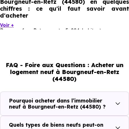
Bourgneuf-en-Retz (44580) en quelques
chiffres : ce qu'il faut savoir avant
d'acheter
Voir +
Bourgneuf-en-Retz compte 5 004 habitants, avec une
évolution démographique de 0.2 % par an. Un indicateur
direct de l'attractivité de la commune et du dynamisme
de son marché immobilier. La population se répartit entre
FAQ - Foire aux Questions : Acheter un
37.85 % d'adultes (dont 70.8 % d'actifs), 30.82 % de
logement neuf à Bourgneuf-en-Retz
seniors, 13.29 % de jeunes et 18.05 % d'enfants. Un profil
(44580)
démographique qui renseigne directement sur la
demande locative locale et les typologies de biens les
plus recherchées.
Pourquoi acheter dans l’immobilier
neuf à Bourgneuf-en-Retz (44580) ?
Côté cadre de vie, Bourgneuf-en-Retz (44580) dispose
de 8 commerces, 3 professions médicales et 5
Quels types de biens neufs peut-on