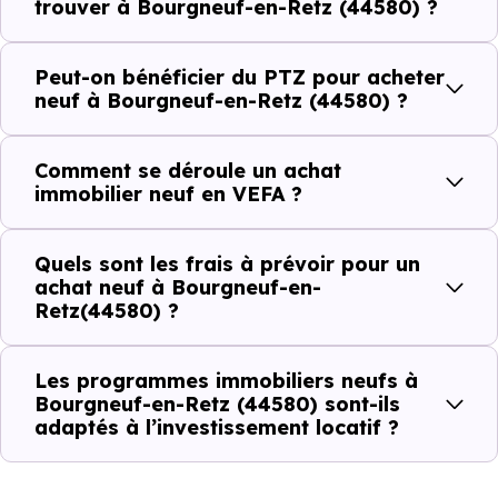
établissements scolaires. Des équipements du quotidien
trouver à Bourgneuf-en-Retz (44580) ?
qui constituent autant d'arguments concrets pour habiter
ou investir dans la commune.
Peut-on bénéficier du PTZ pour acheter
neuf à Bourgneuf-en-Retz (44580) ?
Combien coûte un logement à Bourgneuf-
Comment se déroule un achat
en-Retz (44580) ?
immobilier neuf en VEFA ?
C'est souvent la première question. Voici les repères de
Quels sont les frais à prévoir pour un
prix à connaître pour un achat immobilier à Bourgneuf-
achat neuf à Bourgneuf-en-
en-Retz (44580) :
Retz(44580) ?
Les programmes immobiliers neufs à
Prix
Prix
Prix
Bourgneuf-en-Retz (44580) sont-ils
adaptés à l’investissement locatif ?
minimum
moyen
maximum
2 574 €