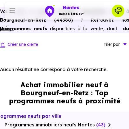
Nantes
Vous avez un
projet d’achat immobilier neuf 
Immobilier Neuf
Bourgneuf-en-Retz (44580)
? Retrouvez nos
programmes neufs
Voir +
disponibles à la vente, dont
du
Programmes neufs
studio au 5 pièces et plus,
à
prix promoteur
et
sans
Créer une alerte
Trier
par
frais d’agence
.
Habiter
Selon les
programmes immobiliers neufs disponible
à Bourgneuf-en-Retz (44580)
, vous pouvez auss
Aucun résultat ne correspond à votre recherche.
Investir
bénéficier des avantages du neuf :
PTZ, TVA réduite
Achat immobilier neuf à
dans certains cas, frais de notaire réduits, bonnes
Actualités
Bourgneuf-en-Retz : Top
performances énergétiques, garanties constructeur, etc.
programmes neufs à proximité
Ressources
rogrammes neufs par ville
Programmes immobiliers neufs Nantes
Financer
(43)