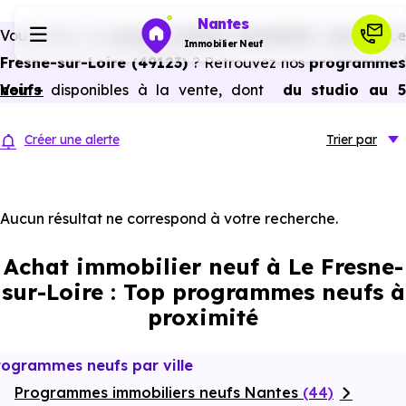
Nantes
Vous avez un
projet d’achat immobilier neuf à Le
Immobilier Neuf
Fresne-sur-Loire (49123)
? Retrouvez nos
programme
neufs
Voir +
disponibles à la vente, dont
du studio au 
Programmes neufs
pièces et plus,
à
prix promoteur
et
sans frais
Créer une alerte
Trier
par
d’agence
.
Habiter
Selon les
programmes immobiliers neufs disponible
à Le Fresne-sur-Loire (49123)
, vous pouvez aussi
Aucun résultat ne correspond à votre recherche.
Investir
bénéficier des avantages du neuf :
PTZ, TVA réduite
Achat immobilier neuf à Le Fresne-
dans certains cas, frais de notaire réduits, bonnes
Actualités
sur-Loire : Top programmes neufs à
performances énergétiques, garanties constructeur, etc.
proximité
Ressources
rogrammes neufs par ville
Programmes immobiliers neufs Nantes
Financer
(44)