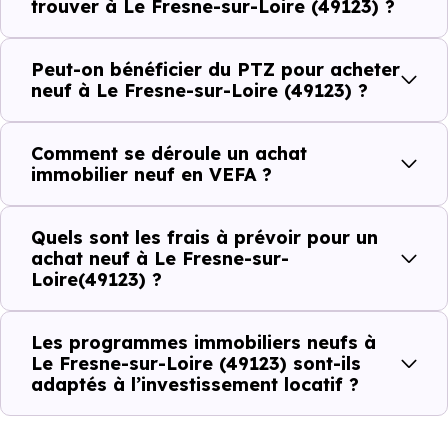
établissements scolaires. Des équipements du quotidien
trouver à Le Fresne-sur-Loire (49123) ?
qui constituent autant d'arguments concrets pour habiter
ou investir dans la commune.
Peut-on bénéficier du PTZ pour acheter
neuf à Le Fresne-sur-Loire (49123) ?
Combien coûte un logement à Le Fresne-
Comment se déroule un achat
sur-Loire (49123) ?
immobilier neuf en VEFA ?
C'est souvent la première question. Voici les repères de
Quels sont les frais à prévoir pour un
prix à connaître pour un achat immobilier à Le Fresne-
achat neuf à Le Fresne-sur-
sur-Loire (49123) :
Loire(49123) ?
Les programmes immobiliers neufs à
Prix
Prix
Prix
Le Fresne-sur-Loire (49123) sont-ils
adaptés à l’investissement locatif ?
minimum
moyen
maximum
2 202 €