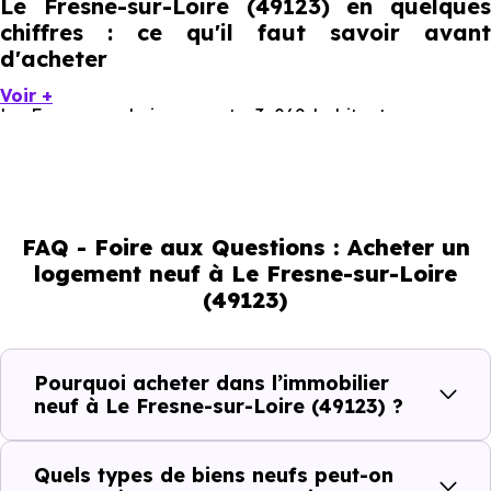
Le Fresne-sur-Loire (49123) en quelques
chiffres : ce qu'il faut savoir avant
d'acheter
Voir +
Le Fresne-sur-Loire compte 3 069 habitants, avec une
évolution démographique de 0.5 % par an. Un indicateur
direct de l'attractivité de la commune et du dynamisme
de son marché immobilier. La population se répartit entre
FAQ - Foire aux Questions : Acheter un
38.03 % d'adultes (dont 70.3 % d'actifs), 28.61 % de
logement neuf à Le Fresne-sur-Loire
seniors, 13.55 % de jeunes et 19.81 % d'enfants. Un profil
(49123)
démographique qui renseigne directement sur la
demande locative locale et les typologies de biens les
plus recherchées.
Pourquoi acheter dans l’immobilier
neuf à Le Fresne-sur-Loire (49123) ?
Côté cadre de vie, Le Fresne-sur-Loire (49123) dispose
de 7 commerces, 0 professions médicales et 4
Quels types de biens neufs peut-on