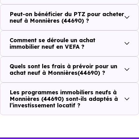
dans la commune.
Peut-on bénéficier du PTZ pour acheter
neuf à Monnières (44690) ?
Combien coûte un logement à Monnières
(44690) ?
Comment se déroule un achat
immobilier neuf en VEFA ?
C'est souvent la première question. Voici les repères de
prix à connaître pour un achat immobilier à Monnières
Quels sont les frais à prévoir pour un
(44690) :
achat neuf à Monnières(44690) ?
Les programmes immobiliers neufs à
Prix
Prix
Prix
Monnières (44690) sont-ils adaptés à
l’investissement locatif ?
minimum
moyen
maximum
2 775 €
Appartement
2 007 € /m²
3 572 € /m²
/m²