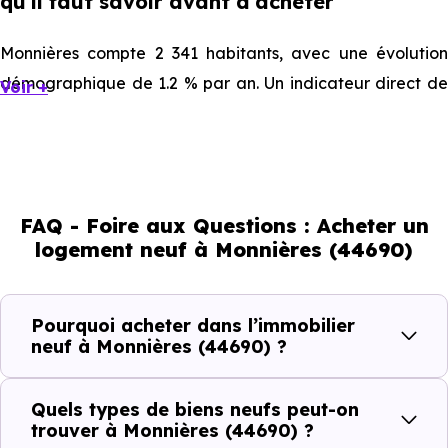
qu'il faut savoir avant d'acheter
Monnières compte 2 341 habitants, avec une évolution
démographique de 1.2 % par an. Un indicateur direct de
Voir +
l'attractivité de la commune et du dynamisme de son
marché immobilier. La population se répartit entre 44.64
% d'adultes (dont 78.8 % d'actifs), 17.51 % de seniors, 13.71
% de jeunes et 24.13 % d'enfants. Un profil
FAQ - Foire aux Questions : Acheter un
démographique qui renseigne directement sur la
logement neuf à Monnières (44690)
demande locative locale et les typologies de biens les
plus recherchées.
Pourquoi acheter dans l’immobilier
Côté cadre de vie, Monnières (44690) dispose de 2
neuf à Monnières (44690) ?
commerces, 6 professions médicales et 2 établissements
scolaires. Des équipements du quotidien qui constituent
Quels types de biens neufs peut-on
autant d'arguments concrets pour habiter ou investir
trouver à Monnières (44690) ?