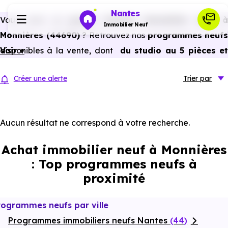
Nantes
Vous avez un
projet d’achat immobilier neuf 
Immobilier Neuf
Monnières (44690)
? Retrouvez nos
programmes neufs
disponibles à la vente, dont
Voir +
du studio au 5 pièces e
Programmes neufs
plus,
à
prix promoteur
et
sans frais d’agence
.
Créer une alerte
Trier
par
Selon les
programmes immobiliers neufs disponible
Habiter
à Monnières (44690)
, vous pouvez aussi bénéficier des
avantages du neuf :
PTZ, TVA réduite
dans certains cas
Aucun résultat ne correspond à votre recherche.
Investir
frais de notaire réduits, bonnes performances
Achat immobilier neuf à Monnières
énergétiques, garanties constructeur, etc.
Actualités
: Top programmes neufs à
proximité
Ressources
rogrammes neufs par ville
Programmes immobiliers neufs Nantes
Financer
(44)