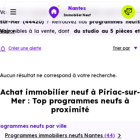
Nantes
Vous avez un
projet d’achat immobilier neuf à Piriac-
Immobilier Neuf
sur-Mer (44420)
? Retrouvez nos
programmes neuf
disponibles à la vente, dont
Voir +
du studio au 5 pièces e
Programmes neufs
plus,
à
prix promoteur
et
sans frais d’agence
.
Créer une alerte
Trier
par
Selon les
programmes immobiliers neufs disponible
Habiter
à Piriac-sur-Mer (44420)
, vous pouvez aussi bénéficie
des avantages du neuf :
PTZ, TVA réduite
dans certains
Aucun résultat ne correspond à votre recherche.
Investir
cas, frais de notaire réduits, bonnes performances
Achat immobilier neuf à Piriac-sur-
énergétiques, garanties constructeur, etc.
Actualités
Mer : Top programmes neufs à
proximité
Ressources
rogrammes neufs par ville
Programmes immobiliers neufs Nantes
Financer
(44)