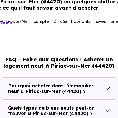
Piriac-sur-Mer (44420) en quelques chiffres
: ce qu'il faut savoir avant d'acheter
Piriac-sur-Mer compte 2 663 habitants, avec une
Voir +
évolution démographique de 2.8 % par an. Un indicateur
direct de l'attractivité de la commune et du dynamisme
de son marché immobilier. La population se répartit entre
27.53 % d'adultes (dont 61.7 % d'actifs), 56.03 % de seniors,
FAQ - Foire aux Questions : Acheter un
7.59 % de jeunes et 8.86 % d'enfants. Un profil
logement neuf à Piriac-sur-Mer (44420)
démographique qui renseigne directement sur la
demande locative locale et les typologies de biens les
plus recherchées.
Pourquoi acheter dans l’immobilier
neuf à Piriac-sur-Mer (44420) ?
Côté cadre de vie, Piriac-sur-Mer (44420) dispose de 5
commerces, 2 professions médicales et 2 établissements
Quels types de biens neufs peut-on
scolaires. Des équipements du quotidien qui constituent
trouver à Piriac-sur-Mer (44420) ?