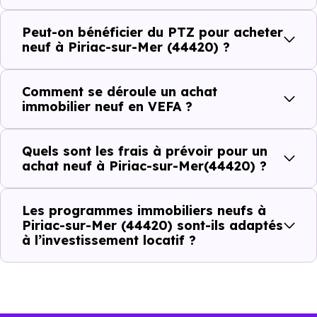
autant d'arguments concrets pour habiter ou investir
dans la commune.
Peut-on bénéficier du PTZ pour acheter
neuf à Piriac-sur-Mer (44420) ?
Combien coûte un logement à Piriac-sur-
Comment se déroule un achat
Mer (44420) ?
immobilier neuf en VEFA ?
C'est souvent la première question. Voici les repères de
Quels sont les frais à prévoir pour un
prix à connaître pour un achat immobilier à Piriac-sur-
achat neuf à Piriac-sur-Mer(44420) ?
Mer (44420) :
Les programmes immobiliers neufs à
Piriac-sur-Mer (44420) sont-ils adaptés
Prix
Prix
Prix
à l’investissement locatif ?
minimum
moyen
maximum
4 135 €
Appartement
2 125 € /m²
7 145 € /m²