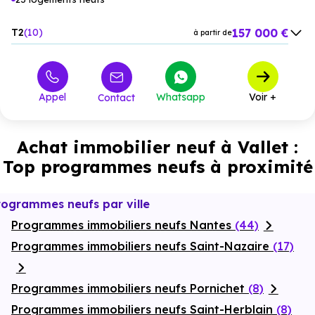
157 000 €
T2
10
à partir de
210 000 €
T3
8
à partir de
261 000 €
T4
4
à partir de
Appel
Whatsapp
Voir +
Contact
314 000 €
T5
1
à partir de
Achat immobilier neuf à Vallet :
Top programmes neufs à proximité
rogrammes neufs par ville
Programmes immobiliers neufs Nantes
(44)
Programmes immobiliers neufs Saint-Nazaire
(17)
Programmes immobiliers neufs Pornichet
(8)
Programmes immobiliers neufs Saint-Herblain
(8)