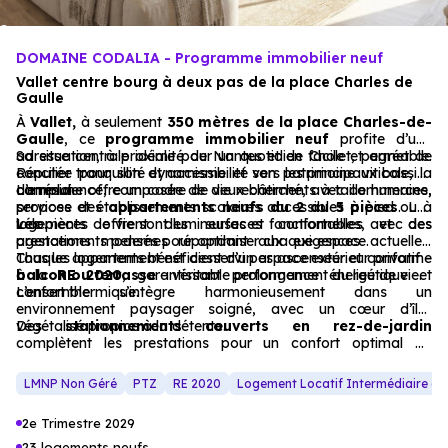
DOMAINE CODALIA - Programme immobilier neuf
Vallet centre bourg à deux pas de la place Charles de
Gaulle
À
Vallet,
à seulement
350 mètres de la place Charles-de-
Gaulle
, ce
programme immobilier neuf
profite d’une
adresse centrale idéale pour un quotidien facile et agréable.
Sa situation, à proximité de Nantes et de Cholet, permet de
Réputée pour son dynamisme et son patrimoine viticole, la
concilier tranquillité et accessibilité vers les principaux bassins
commune offre un cadre de vie recherché, avec commerces,
d’emploi.
La résidence, composée de deux bâtiments à taille humaine,
services et établissements scolaires accessibles à pied ou à
propose des
appartements neufs du 2 au 5 pièces
. Les
vélo.
logements offrent des surfaces confortables et des
Les pièces de vie sont lumineuses et fonctionnelles, avec des
agencements pensés pour optimiser chaque espace.
prestations modernes répondant aux exigences actuelles.
Chaque appartement est desservi par ascenseur et conforme
Tous les logements bénéficient d’un espace extérieur privatif –
à la
balcon ou terrasse
RE 2020
, garantissant performance énergétique et
– véritable prolongement du lieu de vie.
confort thermique.
L’ensemble s’intègre harmonieusement dans un
environnement paysager soigné, avec un cœur d’îlot
végétalisé propice à la détente.
Des
stationnements couverts en rez-de-jardin
complètent les prestations pour un confort optimal au
quotidien.
LMNP Non Géré
PTZ
RE 2020
Logement Locatif Intermédiaire (L
2e Trimestre 2029
23 logements neufs