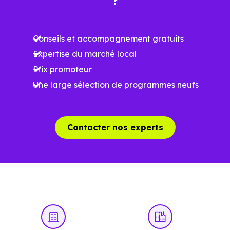
?
Ces prix varient selon la localisation dans la commune, la
surface, les prestations et le stade d'avancement du
Conseils et accompagnement gratuits
programme. Notre moteur de recherche vous permet
Expertise du marché local
d'explorer et de filtrer l'ensemble des programmes
Prix promoteur
disponibles à Vallet (44330) selon votre budget.
Une large sélection de programmes neufs
Le parc résidentiel de Vallet (44330) se compose de 12 %
d'appartements et 88 % de maisons, dont 1.4 % de
résidences secondaires.
Contacter nos experts
Avec 69.2 % de propriétaires et [[PourcentageLocataires]
% de locataires, Vallet présente deux indicateurs
complémentaires : un marché de l'accession et un
potentiel locatif à prendre en compte, pour tout projet
d'investissement ou d'achat de résidence principale..