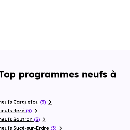
: Top programmes neufs à
 neufs Carquefou
(3)
neufs Rezé
(3)
neufs Sautron
(3)
neufs Sucé-sur-Erdre
(3)