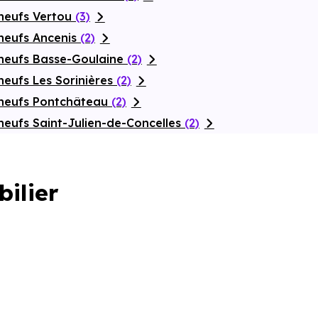
neufs Vertou
(3)
neufs Ancenis
(2)
neufs Basse-Goulaine
(2)
eufs Les Sorinières
(2)
 neufs Pontchâteau
(2)
eufs Saint-Julien-de-Concelles
(2)
bilier