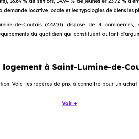
ifs), 16.69 % de seniors, 14.94 % de jeunes et 23.72 % d'e
a demande locative locale et les typologies de biens les p
umine-de-Coutais (44310) dispose de 4 commerces, 4
 équipements du quotidien qui constituent autant d'argu
 logement à Saint-Lumine-de-Cou
tion. Voici les repères de prix à connaître pour un acha
Voir +
Prix minimum
Prix moyen
1 437 € /m²
2 644 € /m²