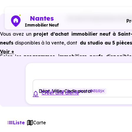
Nantes
Accueil
Programmes immobili
P
Immobilier Neuf
Vous avez un
projet d’achat immobilier neuf à Sain
neufs
disponibles à la vente, dont
du studio au 5 pièces
Voir +
Selon les
programmes immobiliers neufs disponible
bénéficier des avantages du neuf :
PTZ, TVA réduite
dan
énergétiques, garanties constructeur, etc.
Dépt, Ville, Code postal
Saint-Lumine-de-Coutais (44310)
Créer une alerte
Liste
Carte