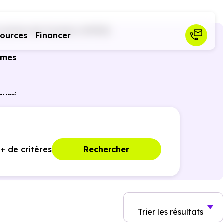
Lumine-de-Coutais (44310)
sources
Financer
mmes
aussi
ances
+ de critères
Rechercher
Trier
les résultats