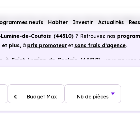
ers neufs Pays de la Loire
Loire-Atlantique (44)
Saint-
rogrammes neufs
Habiter
Investir
Actualités
Res
t-Lumine-de-Coutais (44310)
? Retrouvez nos
progra
 et plus,
à
prix promoteur
et
sans frais d’agence
.
s à Saint-Lumine-de-Coutais (44310)
, vous pouvez 
s certains cas, frais de notaire réduits, bonnes perform
€
Budget Max
Nb de pièces