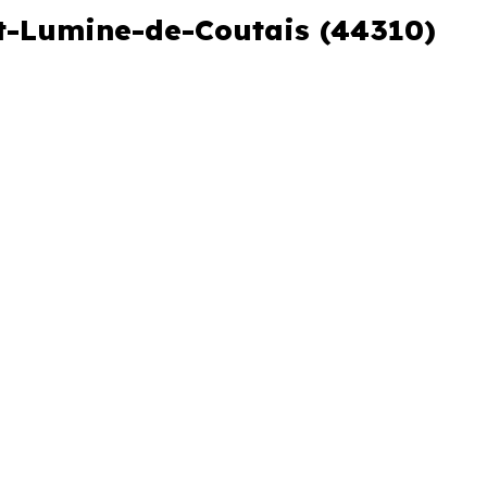
nt-Lumine-de-Coutais (44310)
3 349 € /m²
s et le stade d'avancement du
e des programmes disponibles à
ments et 99 % de maisons, dont
mine-de-Coutais présente deux
dre en compte, pour tout projet
ne-de-Coutais