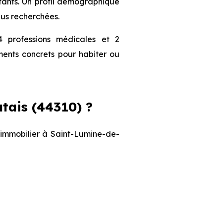
nfants. Un profil démographique
lus recherchées.
 professions médicales et 2
ments concrets pour habiter ou
tais (44310) ?
t immobilier à Saint-Lumine-de-
Prix maximum
3 565 € /m²