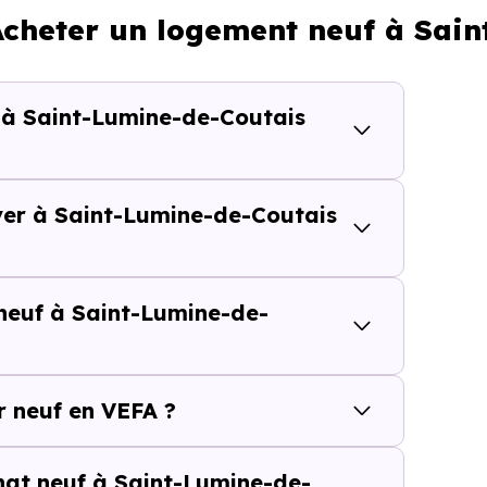
 Acheter un logement neuf à Sai
988 € /m²
2 373 € /m²
f à Saint-Lumine-de-Coutais
calisation dans la commune, la surface, les prestation
cherche vous permet d'explorer et de filtrer l'ensembl
0) selon votre budget.
ver à Saint-Lumine-de-Coutais
Lumine-de-Coutais (44310) se compose de 1 % d'apparte
s.
 neuf à Saint-Lumine-de-
 et [[PourcentageLocataires] % de locataires, Saint-Lu
un marché de l'accession et un potentiel locatif à pren
résidence principale..
 neuf en VEFA ?
euf ou dans l’ancien à Saint-Lumi
chat neuf à Saint-Lumine-de-