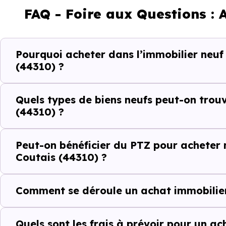
FAQ - Foire aux Questions :
Maison
Pourquoi acheter dans l’immobilier neu
Ces prix varient selon la lo
(44310) ?
programme. Notre moteur de re
Saint-Lumine-de-Coutais (4431
Quels types de biens neufs peut-on trou
(44310) ?
Le parc résidentiel de Saint-
2.2 % de résidences secondaire
Peut-on bénéficier du PTZ pour acheter
Avec 81.5 % de propriétaires
Coutais (44310) ?
indicateurs complémentaires : 
d'investissement ou d'achat de 
Comment se déroule un achat immobilier
Acheter dans le n
Quels sont les frais à prévoir pour un a