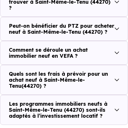
établissements scolaires. Des équipements du quotidien
trouver à Saint-Même-le-Tenu (44270)
?
qui constituent autant d'arguments concrets pour habiter
ou investir dans la commune.
Peut-on bénéficier du PTZ pour acheter
neuf à Saint-Même-le-Tenu (44270) ?
Combien coûte un logement à Saint-Même-
le-Tenu (44270) ?
Comment se déroule un achat
immobilier neuf en VEFA ?
C'est souvent la première question. Voici les repères de
prix à connaître pour un achat immobilier à Saint-Même-
Quels sont les frais à prévoir pour un
le-Tenu (44270) :
achat neuf à Saint-Même-le-
Tenu(44270) ?
Prix
Prix
Prix
Les programmes immobiliers neufs à
Saint-Même-le-Tenu (44270) sont-ils
minimum
moyen
maximum
adaptés à l’investissement locatif ?
2 598 €