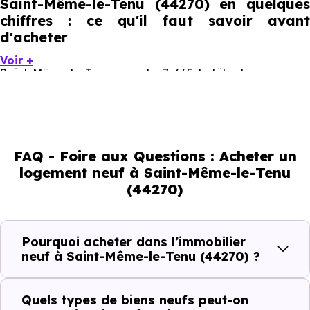
Saint-Même-le-Tenu (44270) en quelques
chiffres : ce qu'il faut savoir avant
d'acheter
Voir +
Saint-Même-le-Tenu compte 7 665 habitants, avec une
évolution démographique de 0.6 % par an. Un indicateur
direct de l'attractivité de la commune et du dynamisme
de son marché immobilier. La population se répartit entre
FAQ - Foire aux Questions : Acheter un
37.23 % d'adultes (dont 73 % d'actifs), 31.86 % de seniors,
logement neuf à Saint-Même-le-Tenu
14.56 % de jeunes et 16.35 % d'enfants. Un profil
(44270)
démographique qui renseigne directement sur la
demande locative locale et les typologies de biens les
plus recherchées.
Pourquoi acheter dans l’immobilier
neuf à Saint-Même-le-Tenu (44270) ?
Côté cadre de vie, Saint-Même-le-Tenu (44270) dispose
de 14 commerces, 40 professions médicales et 9
Quels types de biens neufs peut-on