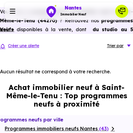
Nantes
Vous avez un
projet d’achat immobilier neuf à Saint-
Immobilier Neuf
Même-le-Tenu (44270)
? Retrouvez nos
programme
neufs
Voir +
disponibles à la vente, dont
du studio au 
Programmes neufs
pièces et plus,
à
prix promoteur
et
sans frais
Créer une alerte
Trier
par
d’agence
.
Habiter
Selon les
programmes immobiliers neufs disponible
à Saint-Même-le-Tenu (44270)
, vous pouvez aussi
Aucun résultat ne correspond à votre recherche.
Investir
bénéficier des avantages du neuf :
PTZ, TVA réduite
Achat immobilier neuf à Saint-
dans certains cas, frais de notaire réduits, bonnes
Actualités
Même-le-Tenu : Top programmes
performances énergétiques, garanties constructeur, etc.
neufs à proximité
Ressources
rogrammes neufs par ville
Programmes immobiliers neufs Nantes
Financer
(43)