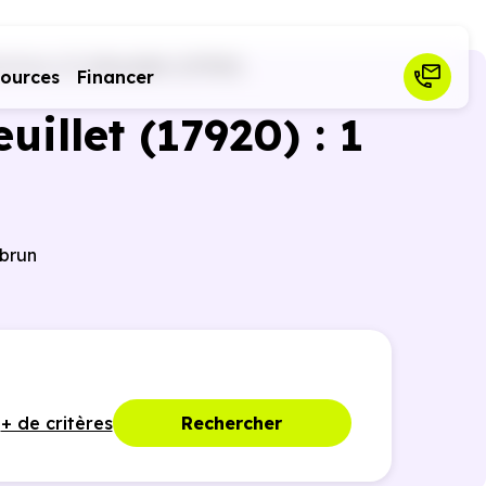
itime (17)
Breuillet (17920)
sources
Financer
illet (17920) : 1
nbrun
+ de critères
Rechercher