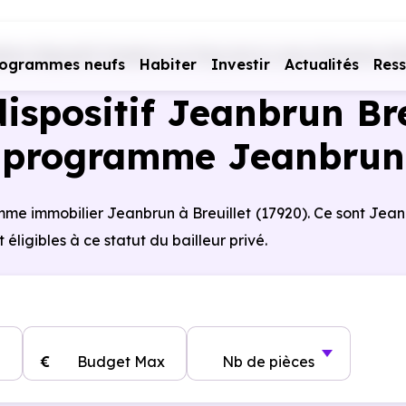
ers Dispositif Jeanbrun en Pays de la Loire
Charente-Mar
rogrammes neufs
Habiter
Investir
Actualités
Res
ispositif Jeanbrun Breu
programme Jeanbrun
amme immobilier Jeanbrun à Breuillet (17920). Ce sont Jea
éligibles à ce statut du bailleur privé.
€
Budget Max
Nb de pièces