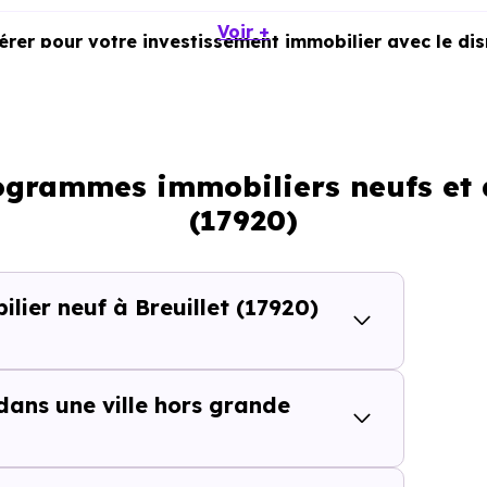
Voir +
dérer pour votre investissement immobilier avec le di
rogrammes immobiliers neufs et d
(17920)
t services
ier neuf à Breuillet (17920)
cteur
 dans une ville hors grande
recherché