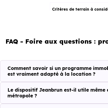
Critères de terrain à consi
La vie de quartier
L'accès aux transports
FAQ - Foire aux questions : p
La proximité des commerces e
Le bassin d'emploi local
Comment savoir si un programme immobil
est vraiment adapté à la location ?
La qualité résidentielle du se
La tension locative
Le dispositif Jeanbrun est-il utile même
métropole ?
Le type de logements le plus 