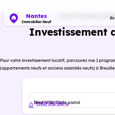
Nantes
Accueil
Programmes immobili
P
Immobilier Neuf
Investissement d
Pour votre investissement locatif, parcourez nos 1 progr
(appartements neufs et anciens assimilés neufs) à Breuillet 
Dépt, Ville, Code postal
Breuillet (17920)
Créer une alerte