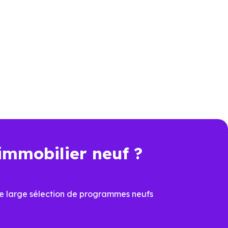
s sur un zonage géographique
mais "le bien choisi est-il bien
un investisseur
immobilier neuf ?
ment locatif
.
e large sélection de programmes neufs
s produits de défiscalisation