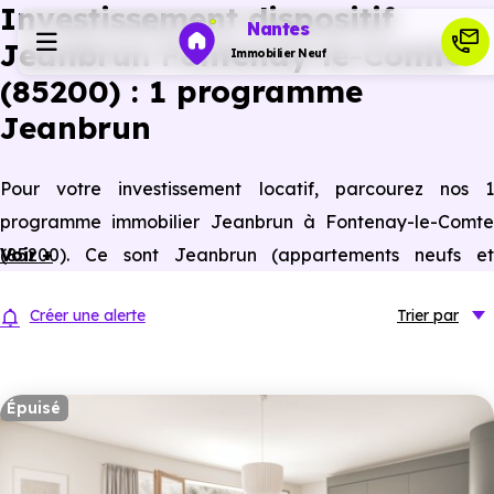
Investissement dispositif
Nantes
Jeanbrun Fontenay-le-Comte
Immobilier Neuf
(85200) : 1 programme
Jeanbrun
Programmes neufs
Pour votre investissement locatif, parcourez nos 1
Habiter
programme immobilier Jeanbrun à Fontenay-le-Comte
(85200). Ce sont Jeanbrun (appartements neufs et
Voir +
Investir
anciens assimilés neufs) à Fontenay-le-Comte éligibles à
Créer une alerte
Trier
par
ce statut du bailleur privé.
Actualités
Épuisé
Ressources
Financer