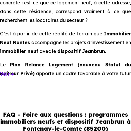
concrète : est-ce que ce logement neuf, à cette adresse,
dans cette résidence, correspond vraiment à ce que
recherchent les locataires du secteur ?
C’est à partir de cette réalité de terrain que
Immobilier
Neuf Nantes
accompagne les projets d’investissement e
immobilier neuf
avec le
dispositif Jeanbrun
.
Le
Plan Relance Logement (nouveau Statut d
Bailleur Privé)
apporte un cadre favorable à votre futur
Voir +
investissement immobilier.
Mais à l’échelle d’une ville, ce sont les usages locaux qui
orientent les bons choix. Tous les quartiers ne se
comportent pas de la même manière, tous les logements
FAQ - Foire aux questions : programmes
immobiliers neufs et dispositif Jeanbrun à
ne répondent pas à la même demande, et toutes les
Fontenay-le-Comte (85200)
résidences n’offrent pas le même potentiel locatif.