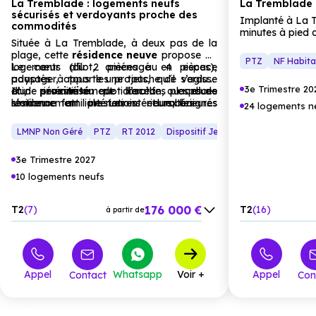
La Tremblade : logements neufs
La Tremblade 
sécurisés et verdoyants proche des
Implanté à La 
commodités
minutes à pied d
Située à La Tremblade, à deux pas de la
programme im
plage, cette
résidence neuve
propose
35
d’un emplacement
PTZ
NF Habita
logements (du 2 pièces au 4 pièces),
Le cœur d’îlot, aménagé en espace
d’Oléron. Statio
adaptés à tous les projets, qu’il s’agisse
paysager, apporte une touche de verdure
les-Bains sédui
3e Trimestre 20
d’un investissement locatif ou d’une
et de sérénité au quotidien. Les places de
Ici,
proximité
de l’océan, espaces
activités nauti
résidence familiale. Les intérieurs, baignés
stationnement intérieures et extérieures
lumineux et prestations durables se
conviviale. En 
24 logements n
de lumière naturelle, s’ouvrent sur des
facilitent la vie des résidents, tandis que les
conjuguent pour offrir un
cadre
vélo, vous acc
espaces extérieurs généreux : loggias,
performances énergétiques du programme
résidentiel
où il fait bon vivre, toute
établissements 
LMNP Non Géré
PTZ
RT 2012
Dispositif Jeanbrun
Plan Relance
terrasses ou jardins privatifs, parfaits pour
(
l’année.
normes environnementales
strictes)
lieux de loisirs
des moments en plein air.
assurent un confort thermique et phonique
équilibre parfai
3e Trimestre 2027
exceptionnel et des factures énergétiques
de vivre en bor
réduites.
propose 44
app
10 logements neufs
studio
au
4 pi
intimiste. Les in
176 000 €
T2
7
T2
16
à partir de
volumes optimis
naturelle génér
277 000 €
T3
3
T4
3
à partir de
vitrées et d’une
prestations incl
T4
5
équipée et des f
confort durable
Appel
Whatsapp
Voir +
Appel
Contact
Con
prolonge par un
un
jardin priva
espace de vie ex