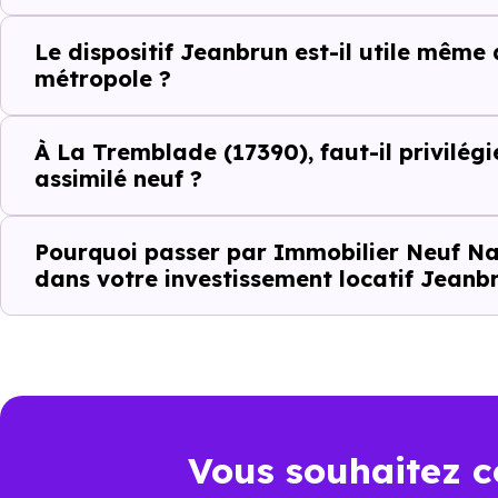
La tension locative
Le dispositif Jeanbrun est-il utile même
métropole ?
Le type de logements le plus 
À La Tremblade (17390), faut-il privilégi
assimilé neuf ?
Le
dispositif Jeanbrun
renfor
strict
.
Pourquoi passer par Immobilier Neuf Na
dans votre investissement locatif Jeanb
Autrement dit, la question n’es
positionné sur son marché ?". À
Ce que le disp
local à La Tre
Vous souhaitez c