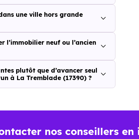
 dans une ville hors grande
recherché
er l’immobilier neuf ou l’ancien
ce l’intérêt de cette approche parce qu’
il ne repose pa
ntes plutôt que d’avancer seul
run à La Tremblade (17390) ?
t plus seulement "la ville est-elle dans la bonne zone ?", 
La Tremblade (17390)
, cette nuance change tout.
ositif Jeanbrun apporte à 
mblade (17390)
ontacter nos conseillers en 