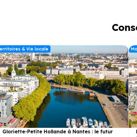
pleinement du cl
opportunité pour
immobilier dans
prisé.
Conse
erritoires & Vie locale
Ma
Gloriette-Petite Hollande à Nantes : le futur