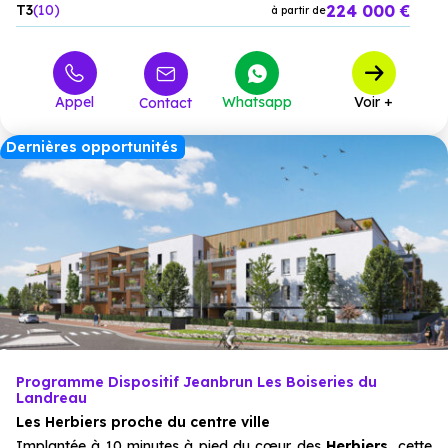
224 000 €
T3
10
à partir de
Appel
Whatsapp
Voir +
Contact
Dernières opportunités
Programme Dispositif Jeanbrun Les Boiseries du
Landreau
Les Herbiers proche du centre ville
Implantée à 10 minutes à pied du cœur des
Herbiers
, cette