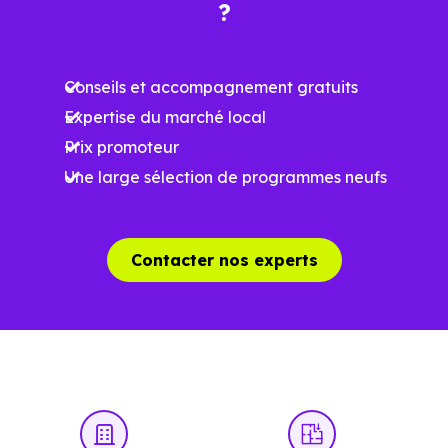
Le bassin d'emploi local
?
La qualité résidentielle du secteur
Conseils et accompagnement gratuits
La tension locative
Expertise du marché local
Prix promoteur
Le type de logements le plus recherché
Une large sélection de programmes neufs
Le
dispositif Jeanbrun
renforce l’intérêt de cett
Contacter nos experts
approche parce qu’
il ne repose pas sur un zonage
géographique strict
.
Autrement dit, la question n’est plus seulement "la ville
est-elle dans la bonne zone ?", mais "le bien choisi est-il
bien positionné sur son marché ?". À
Les Herbiers