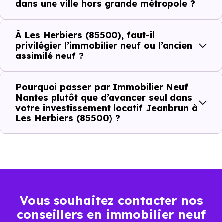
à Les Herbiers (85500) ?
dans une ville hors grande métropole ?
À
Les Herbiers (85500)
, la qualité d’un
investissemen
À Les Herbiers (85500), faut-il
locatif
se lit à travers plusieurs critères concrets :
privilégier l’immobilier neuf ou l’ancien
assimilé neuf ?
Critères de terrain à considérer pour votre
Pourquoi passer par Immobilier Neuf
Nantes plutôt que d’avancer seul dans
investissement immobilier avec le dispositif
votre investissement locatif Jeanbrun à
Jeanbrun
Les Herbiers (85500) ?
La vie de quartier
L'accès aux transports
La proximité des commerces et services
Vous souhaitez contacter nos
conseillers en immobilier neuf