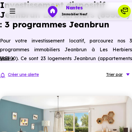
Investissement dispositif
Nantes
Jeanbrun Les Herbiers (85500)
Immobilier Neuf
: 3 programmes Jeanbrun
Programmes neufs
Pour votre investissement locatif, parcourez nos 3
programmes immobiliers Jeanbrun à Les Herbiers
Habiter
(85500). Ce sont 23 logements Jeanbrun (appartements
Voir +
neufs et anciens assimilés neufs) à Les Herbiers éligibles à
Investir
Créer une alerte
Trier
par
ce statut du bailleur privé.
Actualités
Ressources
Financer