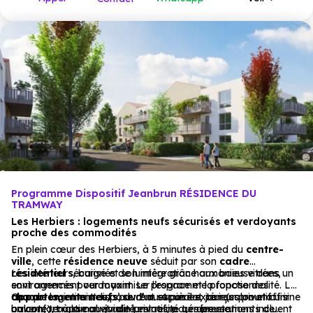
Programme Dispositif Jeanbrun RÉSIDENCE DU
TRAMWAY
Les Herbiers : logements neufs sécurisés et verdoyants
proche des commodités
En plein cœur des Herbiers, à 5 minutes à pied du
centre-
ville
, cette
résidence neuve
séduit par son
cadre
résidentiel
Les intérieurs, baignés de lumière grâce aux baies vitrées,
sécurisé et son intégration harmonieuse dans un
environnement verdoyant. Le programme propose des
sont agencés pour maximiser l’espace et la fonctionnalité. Les
appartements
chambres, intimistes, s’ouvrent sur un îlot jour (salon et cuisine
Chaque logement dispose d’un espace extérieur privatif :
neufs
, du 2 au 4 pièces, conçus pour offrir
un confort optimal et une luminosité généreuse.
ouverte), où la convivialité est reine. Les prestations incluent
balcon, terrasse ou jardin privatif, pour des moments de