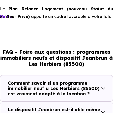
Le
Plan Relance Logement (nouveau Statut d
Bailleur Privé)
apporte un cadre favorable à votre futur
Voir +
investissement immobilier.
Mais à l’échelle d’une ville, ce sont les usages locaux qui
orientent les bons choix. Tous les quartiers ne se
comportent pas de la même manière, tous les logements
FAQ - Foire aux questions : programmes
immobiliers neufs et dispositif Jeanbrun à
ne répondent pas à la même demande, et toutes les
Les Herbiers (85500)
résidences n’offrent pas le même potentiel locatif.
Comment savoir si un programme
Avant la fiscalité, une question
immobilier neuf à Les Herbiers (85500)
simple : quelle est la pertinence de
est vraiment adapté à la location ?
votre projet d’investissement
locatif avec le dispositif Jeanbrun
Le dispositif Jeanbrun est-il utile même