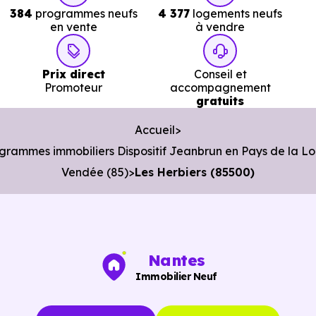
(85500)
, cette nuance change tout.
384
programmes neufs
4 377
logements neufs
en vente
à vendre
Ce que le dispositif Jeanbrun
apporte à un investisseur local à
Prix direct
Conseil et
Promoteur
accompagnement
Les Herbiers (85500)
gratuits
Accueil
Le
dispositif Jeanbrun
a été conçu pour redonner un
grammes immobiliers Dispositif Jeanbrun en Pays de la Lo
cadre plus durable à l’
investissement locatif
.
Vendée (85)
Les Herbiers (85500)
Là où d’anciens dispositifs, tels que
l’ancienne loi Pinel
,
fonctionnaient comme des produits de défiscalisation
standardisés, celui-ci repose sur une logique plus
patrimoniale.
Nantes
Immobilier Neuf
Son mécanisme principal est
l’amortissement
: