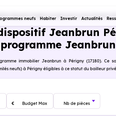
ers Dispositif Jeanbrun en Pays de la Loire
Charente-Ma
rogrammes neufs
Habiter
Investir
Actualités
Res
ispositif Jeanbrun Pé
programme Jeanbrun
rogramme immobilier Jeanbrun à Périgny (17180). Ce so
s neufs) à Périgny éligibles à ce statut du bailleur privé
€
Budget Max
Nb de pièces