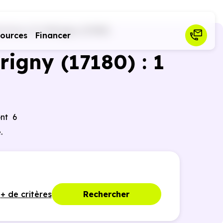
ritime (17)
Périgny (17180)
sources
Financer
rigny (17180) : 1
nt 6
.
+ de critères
Rechercher