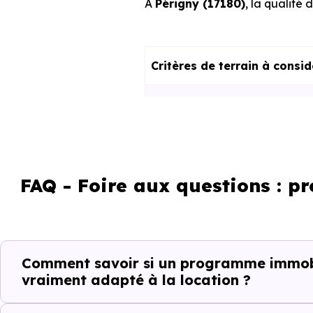
À
Périgny (17180)
, la qualité 
Critères de terrain à consi
La vie de quartier
L'accès aux transports
FAQ - Foire aux questions : p
La proximité des commerces e
Le bassin d'emploi local
La qualité résidentielle du se
Comment savoir si un programme immobil
vraiment adapté à la location ?
La tension locative