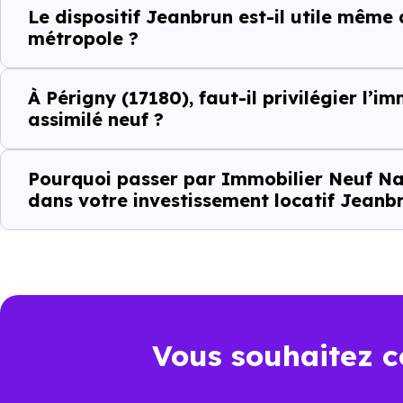
Le dispositif Jeanbrun est-il utile même
Le type de logements le plus 
métropole ?
À Périgny (17180), faut-il privilégier l’i
Le
dispositif Jeanbrun
renfor
assimilé neuf ?
strict
.
Pourquoi passer par Immobilier Neuf Na
Autrement dit, la question n’es
dans votre investissement locatif Jeanbr
positionné sur son marché ?". À
Ce que le disp
local à Pérign
Vous souhaitez c
Le
dispositif Jeanbrun
a été 