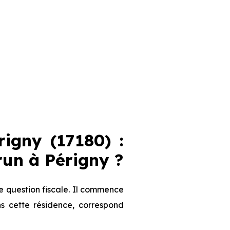
igny (17180) :
brun
à Périgny
?
 question fiscale. Il commence
s cette résidence, correspond