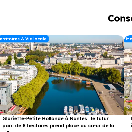
Conse
erritoires & Vie locale
Ma
Gloriette-Petite Hollande à Nantes : le futur
parc de 8 hectares prend place au cœur de la