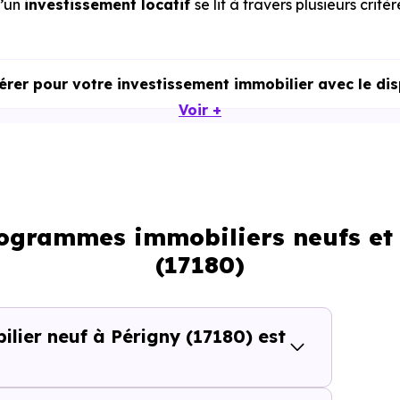
d’un
investissement locatif
se lit à travers plusieurs critèr
dérer pour votre investissement immobilier avec le di
Voir +
rogrammes immobiliers neufs et
t services
(17180)
cteur
ier neuf à Périgny (17180) est