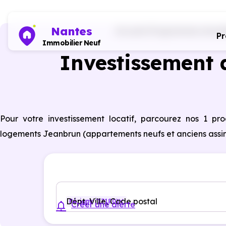
Nantes
Accueil
Programmes immobili
P
Immobilier Neuf
Investissement d
Pour votre investissement locatif, parcourez nos 1 p
logements Jeanbrun (appartements neufs et anciens assimilé
Dépt, Ville, Code postal
Périgny (17180)
Créer une alerte