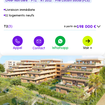
LMNP Non Géré
PTZ
RT 2012
Prêt Locatif Social (PLS)
Livraison immédiate
11 logements neufs
198 000 €
T2
3
à partir de
292 100 €
T3
6
à partir de
450 000 €
T4
2
à partir de
Appel
Whatsapp
Voir +
Contact