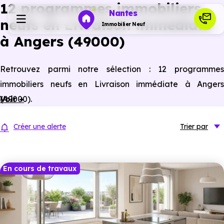
12 programmes immobiliers
Nantes
neufs en Livraison immédiate
Immobilier Neuf
à Angers (49000)
Programmes neufs
Retrouvez parmi notre sélection : 12 programmes
immobiliers neufs en Livraison immédiate à Angers
Habiter
(49000).
Voir +
Investir
Créer une alerte
Trier
par
Actualités
En cours de travaux
Ressources
Financer