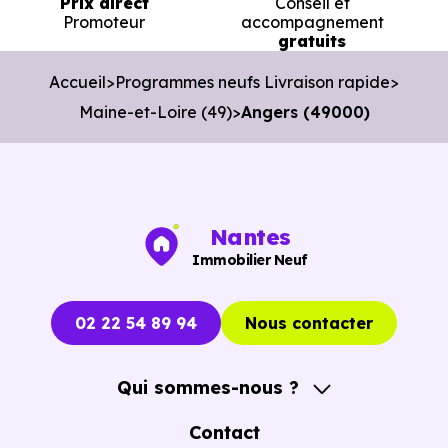
Prix direct
Conseil et
Organiser des visites pertinentes.
Promoteur
accompagnement
gratuits
Avancer rapidement dans les démarches.
Accueil
Programmes neufs Livraison rapide
L’objectif est de vous faire gagner du temps sans vous
Maine-et-Loire (49)
Angers (49000)
pousser à décider dans la précipitation.
Vous pouvez consulter dès maintenant nos
programmes
immobiliers neufs à Angers (49000)
pour voir le
opportunités concrètes.
Nantes
Immobilier Neuf
02 22 54 89 94
Nous contacter
Qui sommes-nous ?
A propos
Contact