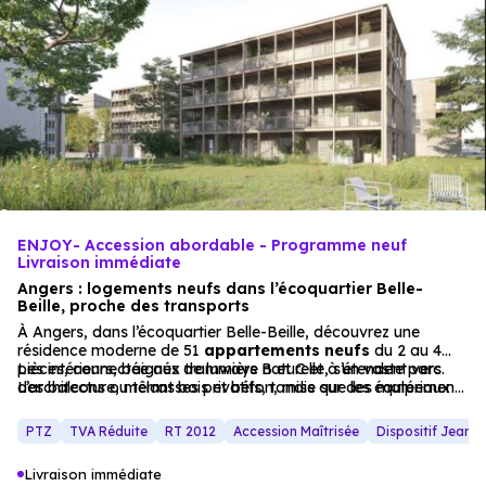
ENJOY- Accession abordable - Programme neuf
Livraison immédiate
Angers : logements neufs dans l’écoquartier Belle-
Beille, proche des transports
À Angers, dans l’écoquartier Belle-Beille, découvrez une
résidence moderne de 51
appartements
neufs
du 2 au 4
pièces, connectée aux tramways B et C et à un vaste parc.
Les intérieurs, baignés de lumière naturelle, s’étendent vers
L’architecture, mêlant bois et béton, mise sur des matériaux
des balcons ou terrasses privatifs, tandis que les équipements
durables et un jardin paysager pour un
(salles de bain modernes, parking extérieur, local à vélos)
cadre résidentiel
serein.
assurent un quotidien pratique. Un projet idéal pour une
PTZ
TVA Réduite
RT 2012
Accession Maîtrisée
Dispositif Jeanb
résidence principale, éligible à la TVA réduite 5,5%, dans un
quartier où
mobilité douce
et nature se conjuguent.
Livraison immédiate