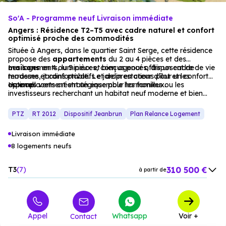
So'A - Programme neuf Livraison immédiate
Angers : Résidence T2–T5 avec cadre naturel et confort
optimisé proche des commodités
Située à Angers, dans le quartier Saint Serge, cette résidence
propose des
appartements
du 2 au 4 pièces et des
maisons
Les logements, lumineux et bien agencés, disposent de
en 4 ou 5 pièces, conçus pour offrir un cadre de vie
moderne et confortable. Le jardin en cœur d’îlot et les
terrasses, jardins privatifs et de prestations pour un confort
espaces verts créent un ensemble harmonieux.
optimal.
Un emplacement stratégique pour les familles ou les
investisseurs recherchant un habitat neuf moderne et bien
desservi.
PTZ
RT 2012
Dispositif Jeanbrun
Plan Relance Logement
Livraison immédiate
8 logements neufs
310 500 €
T3
7
à partir de
389 500 €
T4
1
à partir de
Appel
Whatsapp
Voir +
Contact