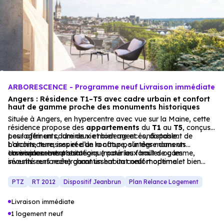
ARBORESCENCE - Programme neuf Livraison immédiate
Angers : Résidence T1–T5 avec cadre urbain et confort
haut de gamme proche des monuments historiques
Située à Angers, en hypercentre avec vue sur la Maine, cette
résidence propose des
appartements
du
T1
au
T5
, conçus
pour offrir un cadre de vie moderne et confortable.
Les logements, lumineux et bien agencés, disposent de
L’architecture, inspirée de la nature, s’intègre dans un
balcons, terrasses et d’un rooftop pour des moments
environnement urbain.
conviviaux. Les prestations (matériaux haut de gamme,
Un emplacement stratégique pour les familles ou les
sécurité renforcée) garantissent un confort optimal.
investisseurs recherchant un habitat neuf moderne et bien
desservi.
PTZ
RT 2012
Dispositif Jeanbrun
Plan Relance Logement
Livraison immédiate
1 logement neuf