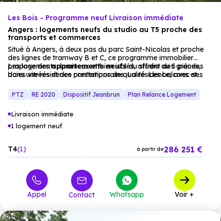
Les Bois - Programme neuf Livraison immédiate
Angers : logements neufs du studio au T5 proche des
transports et commerces
Situé à Angers, à deux pas du parc Saint-Nicolas et proche
des lignes de tramway B et C, ce programme immobilier
propose des
Les logements, lumineux et bien isolés, offrent des grandes
appartements
neufs
du studio au 5 pièces,
dans une résidence contemporaine. La résidence, avec ses
baies vitrées et des prestations de qualité. Les balcons et
façades en bois, s’intègre dans un environnement naturel.
loggias prolongent les intérieurs vers l’extérieur. Un parking
extérieur sécurisé complète l’offre, pour une résidence
PTZ
RE 2020
Dispositif Jeanbrun
Plan Relance Logement
principale ou un investissement locatif réussi.
Livraison immédiate
1 logement neuf
286 251 €
T4
1
à partir de
Appel
Whatsapp
Voir +
Contact