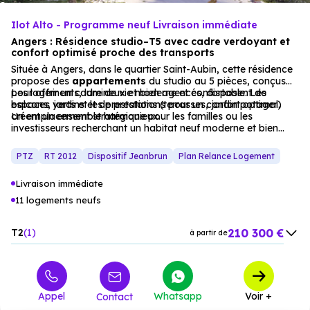
Ilot Alto - Programme neuf Livraison immédiate
Angers : Résidence studio–T5 avec cadre verdoyant et
confort optimisé proche des transports
Située à Angers, dans le quartier Saint-Aubin, cette résidence
propose des
appartements
du studio au 5 pièces, conçus
pour offrir un cadre de vie moderne et confortable. Les
Les logements, lumineux et bien agencés, disposent de
espaces verts et les prestations (terrasses, jardin potager)
balcons, jardins et de prestations pour un confort optimal.
créent un ensemble harmonieux.
Un emplacement stratégique pour les familles ou les
investisseurs recherchant un habitat neuf moderne et bien
desservi.
PTZ
RT 2012
Dispositif Jeanbrun
Plan Relance Logement
Livraison immédiate
11 logements neufs
210 300 €
T2
1
à partir de
270 000 €
T3
7
à partir de
397 000 €
T4
2
à partir de
Appel
Whatsapp
Voir +
Contact
407 000 €
T5
1
à partir de