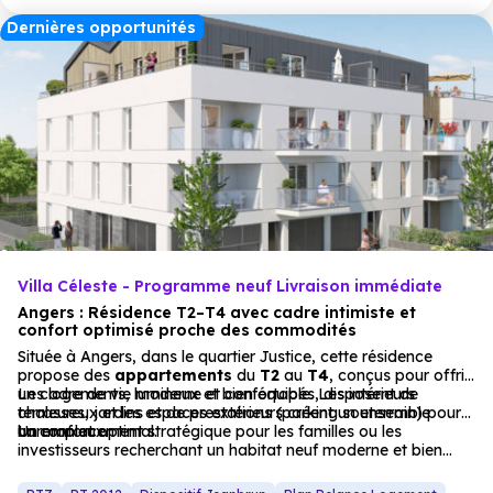
Dernières opportunités
Villa Céleste - Programme neuf Livraison immédiate
Angers : Résidence T2–T4 avec cadre intimiste et
confort optimisé proche des commodités
Située à Angers, dans le quartier Justice, cette résidence
propose des
appartements
du
T2
au
T4
, conçus pour offrir
un cadre de vie moderne et confortable. Les intérieurs
Les logements, lumineux et bien équipés, disposent de
chaleureux et les espaces extérieurs créent un ensemble
terrasses, jardins et de prestations (parking souterrain) pour
harmonieux.
un confort optimal.
Un emplacement stratégique pour les familles ou les
investisseurs recherchant un habitat neuf moderne et bien
desservi.