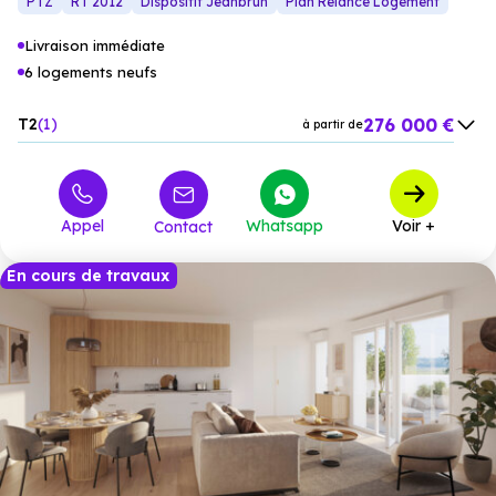
PTZ
RT 2012
Dispositif Jeanbrun
Plan Relance Logement
énergétiques réduites.
Livraison immédiate
6 logements neufs
276 000 €
T2
1
à partir de
308 000 €
T3
5
à partir de
Appel
Whatsapp
Voir +
Contact
En cours de travaux