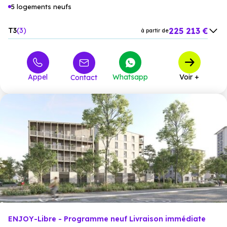
5 logements neufs
225 213 €
T3
3
à partir de
239 055 €
T4
2
à partir de
Appel
Whatsapp
Voir +
Contact
ENJOY-Libre - Programme neuf Livraison immédiate