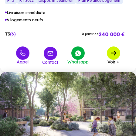
PTZ
RT 2012
Dispositif Jeanbrun
Plan Relance Logement
Livraison immédiate
6 logements neufs
240 000 €
T3
6
à partir de
Appel
Whatsapp
Voir +
Contact