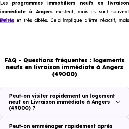
Les
programmes immobiliers neufs en livraiso
immédiate à Angers
existent, mais ils sont souven
limités et très ciblés. Cela implique d’être réactif, mais
Voir +
aussi de bien comprendre ce que l’on regarde.
Livraison immédiate : ce que vous
pouvez réellement faire
FAQ - Questions fréquentes : logements
neufs en livraison immédiate à Angers
(49000)
Avec un
logement neuf en livraison immédiate à
Angers (49000)
, vous êtes dans une logique trè
concrète. Le logement neuf est là, vous pouvez le voir, et
Peut-on visiter rapidement un logement
le projet peut avancer rapidement.
neuf en Livraison immédiate à Angers
(49000) ?
Dans la pratique, voici comment cela se passe :
Peut-on emménager rapidement après