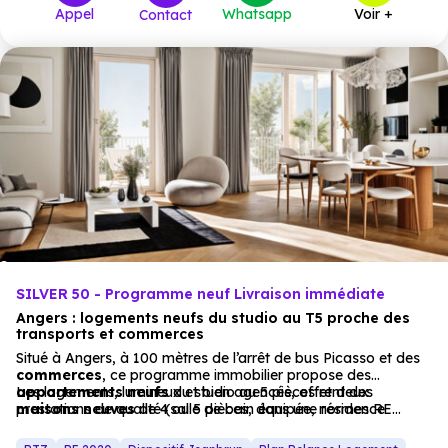
Appel
Whatsapp
Voir +
Contact
SILVER 50 - Programme neuf Livraison immédiate
Angers : logements neufs du studio au T5 proche des
transports et commerces
Situé à Angers, à 100 mètres de l’arrêt de bus Picasso et des
commerces
, ce programme immobilier propose des
appartements
Les logements, lumineux et bien agencés, offrent des
neufs
du studio au 5 pièces et deux
maisons
prestations de qualité (salle de bain équipée, normes RE
neuves
de 4 ou 5 pièces, dans une résidence
contemporaine. La résidence, avec son architecture élégante,
2020) et des espaces extérieurs (loggias, terrasses). Un
s’intègre dans un quartier résidentiel apaisant.
parking sécurisé complète l’offre, pour une résidence