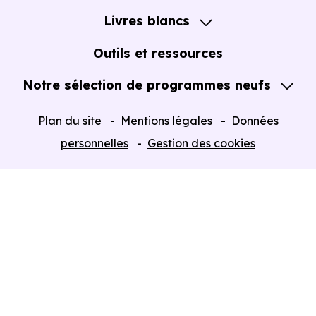
Notre Accompagnement
Livres blancs
Notre Expertise
Guide de l'Achat immobilier neuf en VEFA
Outils et ressources
Notre sélection de programmes neufs
Tous nos Programmes neufs
Plan du site
Mentions légales
Données
Programmes neufs Dispositif Jeanbrun
personnelles
Gestion des cookies
Retour