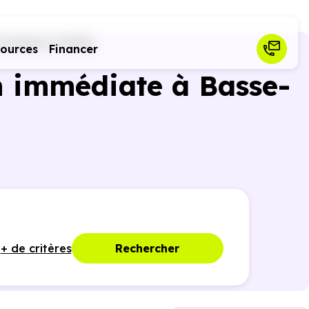
Goulaine (44115)
sources
Financer
n immédiate à Basse-
+ de critères
Rechercher