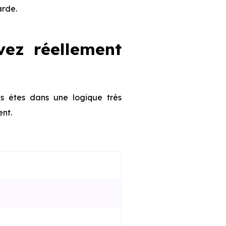
arde.
vez réellement
us êtes dans une logique très
ent.