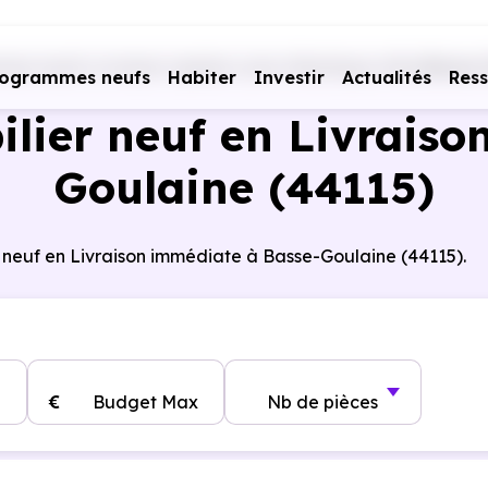
es neufs Livraison rapide
Loire-Atlantique (44)
Basse-
rogrammes neufs
Habiter
Investir
Actualités
Res
ier neuf en Livraiso
Goulaine (44115)
 neuf en Livraison immédiate à Basse-Goulaine (44115).
€
Budget Max
Nb de pièces