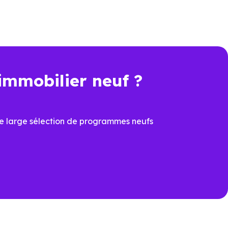
immobilier neuf ?
e large sélection de programmes neufs
ation.
Goulaine (44115)
pour voir les