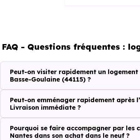
Décider
Acheter
FAQ - Questions fréquentes : l
Emménager
Peut-on visiter rapidement un logement
Ce fonctionnement est particu
Basse-Goulaine (44115) ?
toute projection théorique.
Peut-on emménager rapidement après l’
Éviter les per
Livraison immédiate ?
Dans un projet rapide, chaque v
Pourquoi se faire accompagner par les c
Nantes dans son achat dans le neuf ?
Avec
Immobilier Neuf Nante