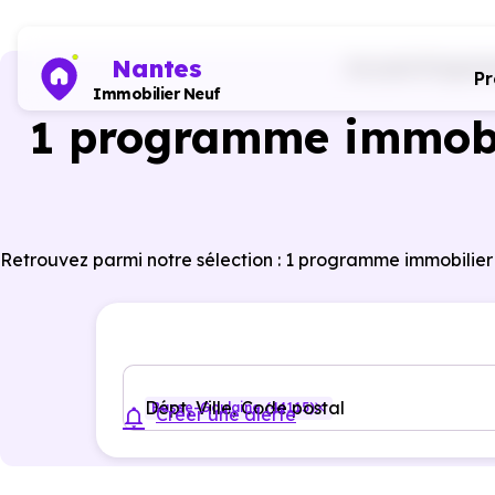
Nantes
Accueil
Programm
P
Immobilier Neuf
1 programme immobil
Retrouvez parmi notre sélection : 1 programme immobilier
Dépt, Ville, Code postal
Basse-Goulaine (44115)
Créer une alerte