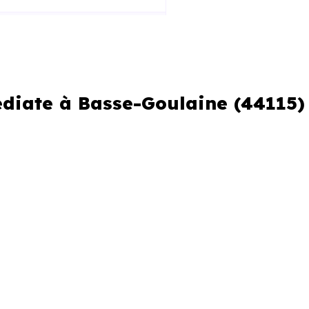
édiate à Basse-Goulaine (44115)
er ou si vous souhaitez éviter
erche urgente
re perdre plusieurs jours.
ivraison immédiate à Basse-