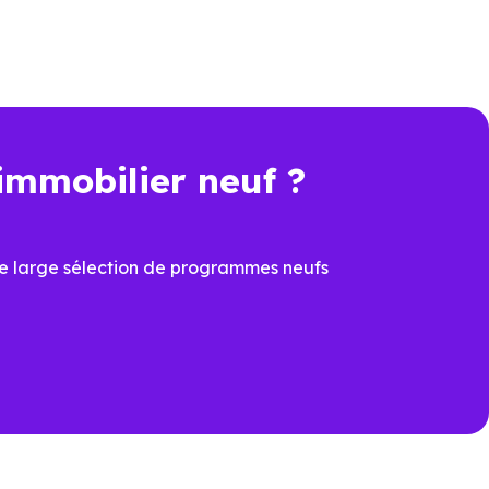
immobilier neuf ?
e large sélection de programmes neufs
ation.
e-Achard (85150)
pour voir les