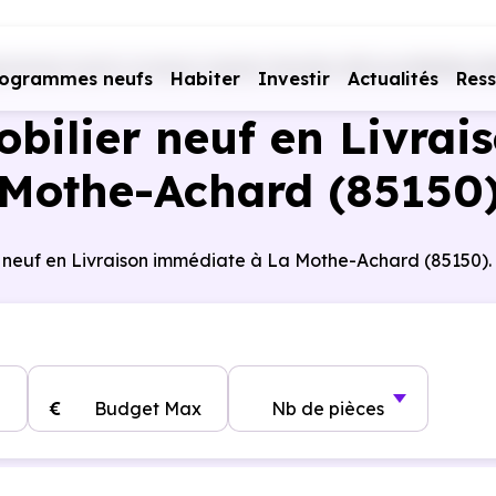
rammes neufs Livraison rapide
Vendée (85)
La Mothe-Ac
rogrammes neufs
Habiter
Investir
Actualités
Res
ilier neuf en Livrai
Mothe-Achard (85150
r neuf en Livraison immédiate à La Mothe-Achard (85150).
€
Budget Max
Nb de pièces