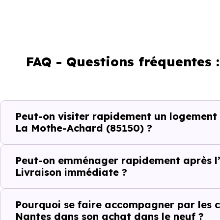
Décider
Acheter
FAQ - Questions fréquentes 
Emménager
Ce fonctionnement est particu
Peut-on visiter rapidement un logement
toute projection théorique.
La Mothe-Achard (85150) ?
Éviter les per
Peut-on emménager rapidement après l’
Livraison immédiate ?
Dans un projet rapide, chaque v
Pourquoi se faire accompagner par les c
Avec
Immobilier Neuf Nant
Nantes dans son achat dans le neuf ?