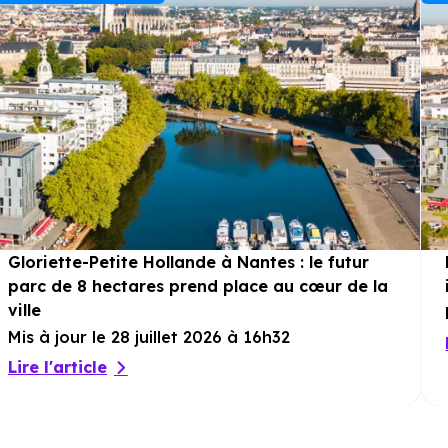
larges baies vitrées. Un
parking
aérien
individuel est également prévu, apportant
une solution de stationnement pratique au
quotidien.
Gloriette-Petite Hollande à Nantes : le futur
parc de 8 hectares prend place au cœur de la
ville
Mis à jour le 28 juillet 2026 à 16h32
Lire l'article