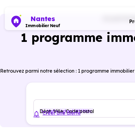
Nantes
Accueil
Prog
P
Immobilier Neuf
1 programme immob
Retrouvez parmi notre sélection : 1 programme immobilie
Dépt, Ville, Code postal
La Mothe-Achard (85150)
Créer une alerte