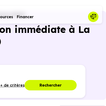
hard (85150)
sources
Financer
son immédiate à La
)
+ de critères
Rechercher