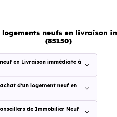
Plus rapide, moins d’incertitudes
Processus classique
: logements neufs en livraison
Possible plus rapidement
(85150)
lièrement adapté si vous avez une contrainte de calendri
 neuf en Livraison immédiate à
tes de temps dans une rech
achat d'un logement neuf en
isite inutile ou chaque information imprécise peut vous fai
onseillers de Immobilier Neuf
es,
vous accédez directement aux
logements neufs e