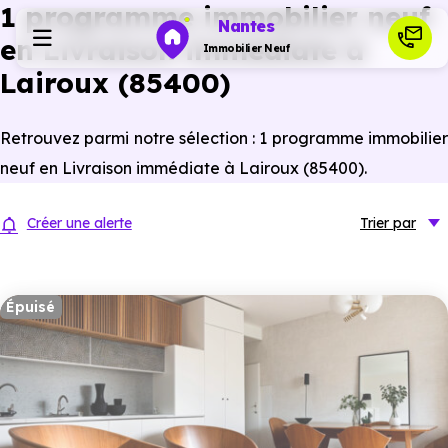
1 programme immobilier neuf
Nantes
en Livraison immédiate à
Immobilier Neuf
Lairoux (85400)
Programmes neufs
Retrouvez parmi notre sélection : 1 programme immobilier
neuf en Livraison immédiate à Lairoux (85400).
Habiter
Créer une alerte
Trier
par
Investir
Épuisé
Actualités
Ressources
Financer