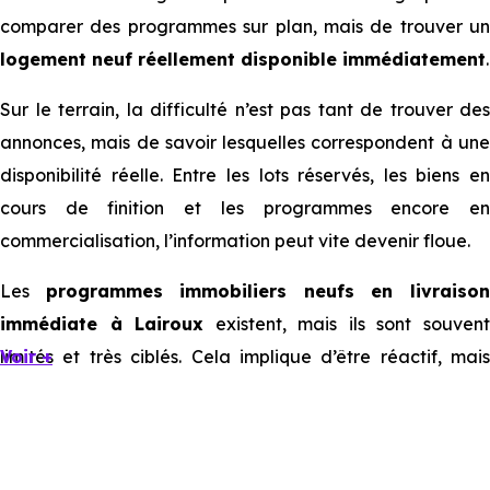
comparer des programmes sur plan, mais de trouver un
logement neuf réellement disponible immédiatement
.
Sur le terrain, la difficulté n’est pas tant de trouver des
annonces, mais de savoir lesquelles correspondent à une
disponibilité réelle. Entre les lots réservés, les biens en
cours de finition et les programmes encore en
commercialisation, l’information peut vite devenir floue.
Les
programmes immobiliers neufs en livraiso
immédiate à Lairoux
existent, mais ils sont souven
limités et très ciblés. Cela implique d’être réactif, mais
Voir +
aussi de bien comprendre ce que l’on regarde.
Livraison immédiate : ce que vous