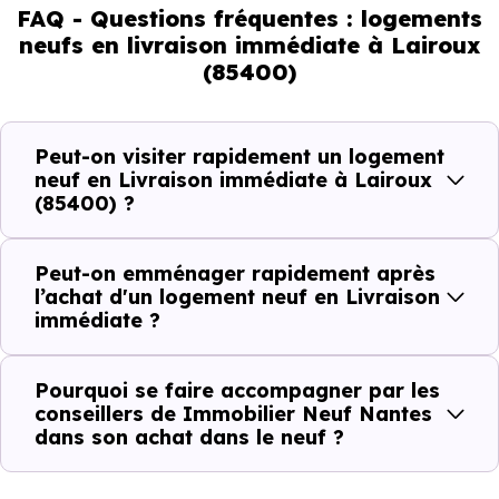
pouvez réellement faire
FAQ - Questions fréquentes : logements
neufs en livraison immédiate à Lairoux
(85400)
Avec un
logement neuf en livraison immédiate à
Lairoux (85400)
, vous êtes dans une logique très
concrète. Le logement neuf est là, vous pouvez le voir, et
Peut-on visiter rapidement un logement
le projet peut avancer rapidement.
neuf en Livraison immédiate à Lairoux
(85400) ?
Dans la pratique, voici comment cela se passe :
Peut-on emménager rapidement après
Action
Ce que cela change pour vous
l’achat d'un logement neuf en Livraison
immédiate ?
Visiter
Vous voyez le bien tel qu’il est
Pourquoi se faire accompagner par les
Comparer
Vous comparez des biens réels
conseillers de Immobilier Neuf Nantes
dans son achat dans le neuf ?
Décider
Plus rapide, moins d’incertitudes