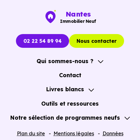
immobiliers neufs à Lairoux (85400)
pour voir le
opportunités concrètes.
Nantes
Immobilier Neuf
02 22 54 89 94
Nous contacter
Qui sommes-nous ?
A propos
Contact
Notre Accompagnement
Livres blancs
Notre Expertise
Guide de l'Achat immobilier neuf en VEFA
Outils et ressources
Notre sélection de programmes neufs
Tous nos Programmes neufs
Plan du site
Mentions légales
Données
Programmes neufs Dispositif Jeanbrun