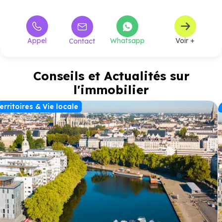
Appel
Whatsapp
Voir +
Contact
Conseils et Actualités sur
l'immobilier
erritoires & Vie locale