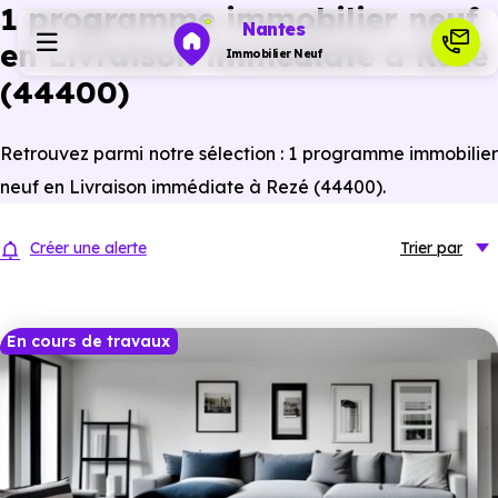
1 programme immobilier neuf
Nantes
en Livraison immédiate à Rezé
Immobilier Neuf
(44400)
Programmes neufs
Retrouvez parmi notre sélection : 1 programme immobilier
neuf en Livraison immédiate à Rezé (44400).
Habiter
Créer une alerte
Trier
par
Investir
En cours de travaux
Actualités
Ressources
Financer