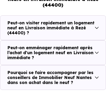
(44400)
Avec un
logement neuf en livraison immédiate à Rezé
(44400)
, vous êtes dans une logique très concrète. Le
logement neuf est là, vous pouvez le voir, et le projet peut
Peut-on visiter rapidement un logement
avancer rapidement.
neuf en Livraison immédiate à Rezé
(44400) ?
Dans la pratique, voici comment cela se passe :
Peut-on emménager rapidement après
Action
Ce que cela change pour vous
l’achat d'un logement neuf en Livraison
immédiate ?
Visiter
Vous voyez le bien tel qu’il est
Pourquoi se faire accompagner par les
Comparer
Vous comparez des biens réels
conseillers de Immobilier Neuf Nantes
dans son achat dans le neuf ?
Décider
Plus rapide, moins d’incertitudes
Acheter
Processus classique