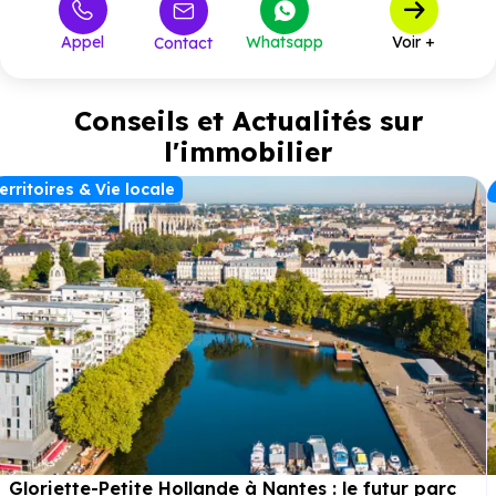
Appel
Whatsapp
Voir +
Contact
Conseils et Actualités sur
l'immobilier
erritoires & Vie locale
Gloriette-Petite Hollande à Nantes : le futur parc