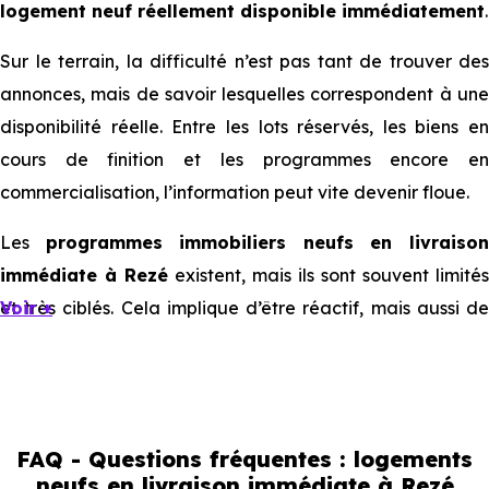
logement neuf réellement disponible immédiatement
.
Sur le terrain, la difficulté n’est pas tant de trouver des
annonces, mais de savoir lesquelles correspondent à une
disponibilité réelle. Entre les lots réservés, les biens en
cours de finition et les programmes encore en
commercialisation, l’information peut vite devenir floue.
Les
programmes immobiliers neufs en livraiso
immédiate à Rezé
existent, mais ils sont souvent limités
et très ciblés. Cela implique d’être réactif, mais aussi de
Voir +
bien comprendre ce que l’on regarde.
Livraison immédiate : ce que vous
pouvez réellement faire
FAQ - Questions fréquentes : logements
neufs en livraison immédiate à Rezé