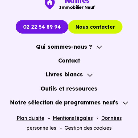
Nantes
Immobilier Neuf
02 22 54 89 94
Nous contacter
Qui sommes-nous ?
A propos
Contact
Notre Accompagnement
Livres blancs
Notre Expertise
Guide de l'Achat immobilier neuf en VEFA
Outils et ressources
Notre sélection de programmes neufs
Tous nos Programmes neufs
Plan du site
Mentions légales
Données
Programmes neufs Dispositif Jeanbrun
personnelles
Gestion des cookies