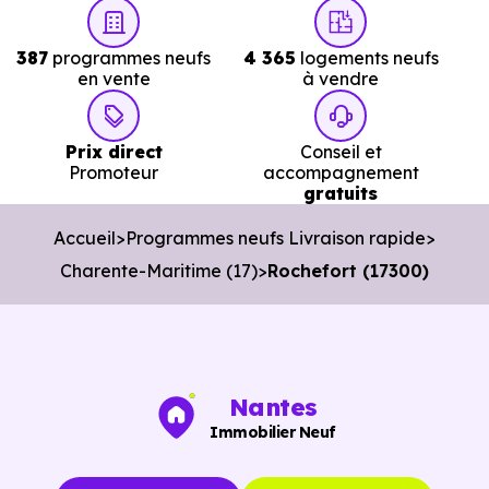
immédiate à Rochefort (17300)
réellement disponibles.
Nos conseillers vous permettent de :
387
programmes neufs
4 365
logements neufs
en vente
à vendre
Cibler les bons biens dès le départ.
Éviter les annonces obsolètes.
Prix direct
Conseil et
Promoteur
accompagnement
Organiser des visites pertinentes.
gratuits
Avancer rapidement dans les démarches.
Accueil
Programmes neufs Livraison rapide
Charente-Maritime (17)
Rochefort (17300)
L’objectif est de vous faire gagner du temps sans vous
pousser à décider dans la précipitation.
Vous pouvez consulter dès maintenant nos
programmes
immobiliers neufs à Rochefort (17300)
pour voir le
Nantes
opportunités concrètes.
Immobilier Neuf