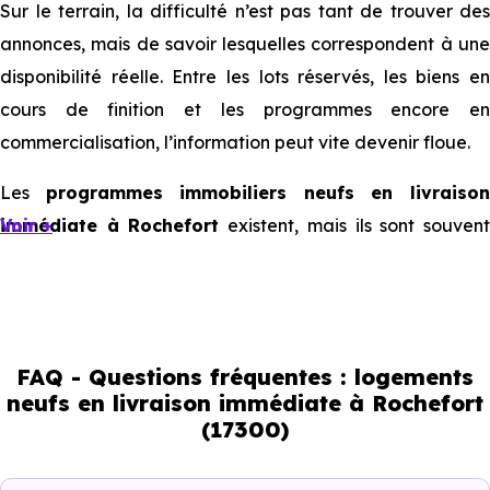
Sur le terrain, la difficulté n’est pas tant de trouver des
annonces, mais de savoir lesquelles correspondent à une
disponibilité réelle. Entre les lots réservés, les biens en
cours de finition et les programmes encore en
commercialisation, l’information peut vite devenir floue.
Les
programmes immobiliers neufs en livraiso
immédiate à Rochefort
Voir +
existent, mais ils sont souven
limités et très ciblés. Cela implique d’être réactif, mais
aussi de bien comprendre ce que l’on regarde.
Livraison immédiate : ce que vous
FAQ - Questions fréquentes : logements
pouvez réellement faire
neufs en livraison immédiate à Rochefort
(17300)
Avec un
logement neuf en livraison immédiate à