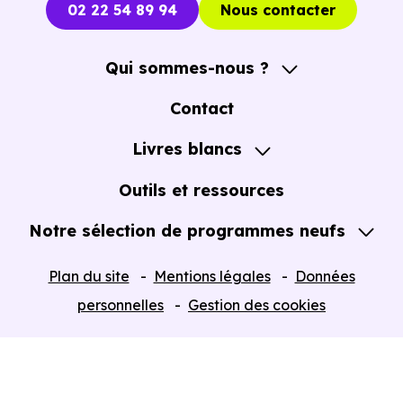
02 22 54 89 94
Nous contacter
Qui sommes-nous ?
A propos
Contact
Notre Accompagnement
Livres blancs
Notre Expertise
Guide de l'Achat immobilier neuf en VEFA
Outils et ressources
Notre sélection de programmes neufs
Tous nos Programmes neufs
Plan du site
Mentions légales
Données
Programmes neufs Dispositif Jeanbrun
personnelles
Gestion des cookies
Retour