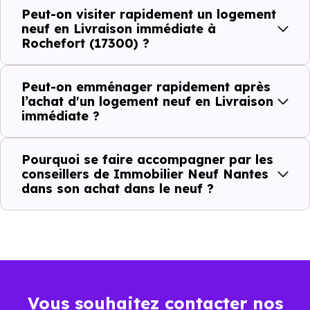
Rochefort (17300)
, vous êtes dans une logique trè
Peut-on visiter rapidement un logement
concrète. Le logement neuf est là, vous pouvez le voir, et
neuf en Livraison immédiate à
Rochefort (17300) ?
le projet peut avancer rapidement.
Dans la pratique, voici comment cela se passe :
Peut-on emménager rapidement après
l’achat d'un logement neuf en Livraison
immédiate ?
Action
Ce que cela change pour vous
Visiter
Vous voyez le bien tel qu’il est
Pourquoi se faire accompagner par les
conseillers de Immobilier Neuf Nantes
dans son achat dans le neuf ?
Comparer
Vous comparez des biens réels
Décider
Plus rapide, moins d’incertitudes
Acheter
Processus classique
Vous souhaitez contacter nos
Emménager
Possible plus rapidement