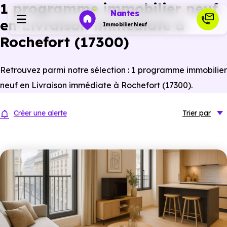
1 programme immobilier neuf
Nantes
en Livraison immédiate à
Immobilier Neuf
Rochefort (17300)
Programmes neufs
Retrouvez parmi notre sélection : 1 programme immobilier
neuf en Livraison immédiate à Rochefort (17300).
Habiter
Créer une alerte
Trier
par
Investir
Actualités
Ressources
Financer