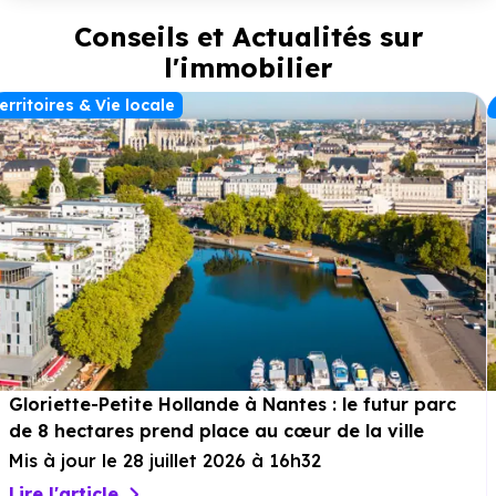
performance énergétique. Grâce à sa situation centrale, à la
Conseils et Actualités sur
qualité de la réhabilitation et au potentiel locatif, ce projet
constitue une opportunité idéale pour un investissement
l'immobilier
immobilier à Rochefort.
erritoires & Vie locale
Gloriette-Petite Hollande à Nantes : le futur parc
de 8 hectares prend place au cœur de la ville
Mis à jour le 28 juillet 2026 à 16h32
Lire l'article