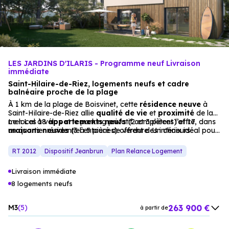
LES JARDINS D'ILARIS - Programme neuf Livraison
immédiate
Saint-Hilaire-de-Riez, logements neufs et cadre
balnéaire proche de la plage
À 1 km de la plage de Boisvinet, cette
résidence neuve
à
Saint-Hilaire-de-Riez allie
qualité de vie
et
proximité
de la
mer. Les 18
Le local à vélos et le parking privatif complètent l’offre, dans
appartements
neufs
(2 et 3 pièces) et 17
maisons
un quartier résidentiel entouré de verdure. Un choix idéal pour
neuves
(3 à 5 pièces) offrent des intérieurs
lumineux et des espaces extérieurs privatifs (balcons,
une résidence principale, une résidence secondaire ou un
terrasses, jardins), pour un quotidien baigné de soleil.
investissement immobilier
rentable, avec la possibilité de
RT 2012
Dispositif Jeanbrun
Plan Relance Logement
bénéficier du Prêt à Taux Zéro.
Livraison immédiate
8 logements neufs
263 900 €
M3
5
à partir de
467 900 €
M5
3
à partir de