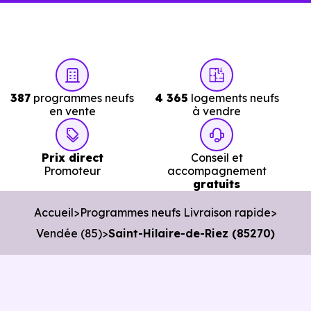
information imprécise peut vous faire perdre plusieurs
jours.
Avec
Immobilier Neuf Nantes,
vous accéde
directement aux
logements neufs en livraiso
387
programmes neufs
4 365
logements neufs
immédiate à Saint-Hilaire-de-Riez (85270)
réellement
en vente
à vendre
disponibles.
Nos conseillers vous permettent de :
Prix direct
Conseil et
Promoteur
accompagnement
gratuits
Cibler les bons biens dès le départ.
Accueil
Programmes neufs Livraison rapide
Éviter les annonces obsolètes.
Vendée (85)
Saint-Hilaire-de-Riez (85270)
Organiser des visites pertinentes.
Avancer rapidement dans les démarches.
L’objectif est de vous faire gagner du temps sans vous