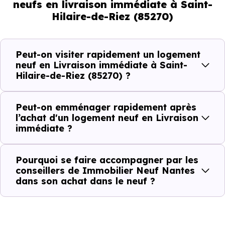
neufs en livraison immédiate à Saint-
Hilaire-de-Riez (85270)
Livraison immédiate : ce que vous
pouvez réellement faire
Peut-on visiter rapidement un logement
Avec un
logement neuf en livraison immédiate à
neuf en Livraison immédiate à Saint-
Hilaire-de-Riez (85270) ?
Saint-Hilaire-de-Riez (85270)
, vous êtes dans un
logique très concrète. Le logement neuf est là, vous
pouvez le voir, et le projet peut avancer rapidement.
Peut-on emménager rapidement après
l’achat d'un logement neuf en Livraison
immédiate ?
Dans la pratique, voici comment cela se passe :
Action
Ce que cela change pour vous
Pourquoi se faire accompagner par les
conseillers de Immobilier Neuf Nantes
dans son achat dans le neuf ?
Visiter
Vous voyez le bien tel qu’il est
Comparer
Vous comparez des biens réels