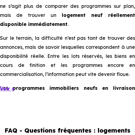
ne s’agit plus de comparer des programmes sur plan,
mais de trouver un
logement neuf réellement
disponible immédiatement
.
Sur le terrain, la difficulté n’est pas tant de trouver des
annonces, mais de savoir lesquelles correspondent à une
disponibilité réelle. Entre les lots réservés, les biens en
cours de finition et les programmes encore en
commercialisation, l’information peut vite devenir floue.
Les
programmes immobiliers neufs en livraiso
Voir +
immédiate à Saint-Hilaire-de-Riez
existent, mais il
sont souvent limités et très ciblés. Cela implique d’être
réactif, mais aussi de bien comprendre ce que l’on
regarde.
FAQ - Questions fréquentes : logements