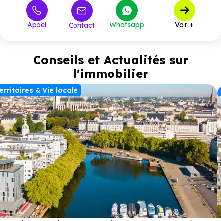
Appel
Whatsapp
Voir +
Contact
Conseils et Actualités sur
l'immobilier
erritoires & Vie locale