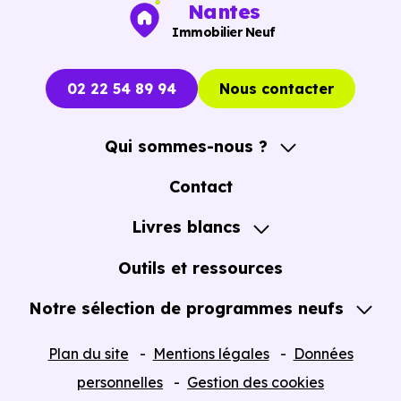
Nantes
pousser à décider dans la précipitation.
Immobilier Neuf
Vous pouvez consulter dès maintenant nos
programmes
immobiliers neufs à Saint-Hilaire-de-Riez (85270)
02 22 54 89 94
Nous contacter
pour voir les opportunités concrètes.
Qui sommes-nous ?
A propos
Contact
Notre Accompagnement
Livres blancs
Notre Expertise
Guide de l'Achat immobilier neuf en VEFA
Outils et ressources
Notre sélection de programmes neufs
Tous nos Programmes neufs
Plan du site
Mentions légales
Données
Programmes neufs Dispositif Jeanbrun
personnelles
Gestion des cookies