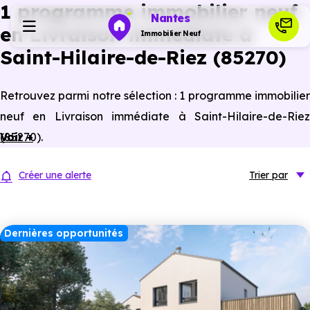
1 programme immobilier neuf
Nantes
en Livraison immédiate à
Immobilier Neuf
Saint-Hilaire-de-Riez (85270)
Programmes neufs
Retrouvez parmi notre sélection : 1 programme immobilier
neuf en Livraison immédiate à Saint-Hilaire-de-Riez
Habiter
(85270).
Voir +
Investir
Créer une alerte
Trier
par
Actualités
Dernières opportunités
Ressources
Financer