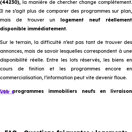
(44230),
la manière de chercher change complètement.
Il ne s’agit plus de comparer des programmes sur plan,
mais de trouver un
logement neuf réellement
disponible immédiatement
.
Sur le terrain, la difficulté n’est pas tant de trouver des
annonces, mais de savoir lesquelles correspondent à une
disponibilité réelle. Entre les lots réservés, les biens en
cours de finition et les programmes encore en
commercialisation, l’information peut vite devenir floue.
Les
programmes immobiliers neufs en livraiso
Voir +
immédiate à Saint-Sébastien-sur-Loire
existent, mais
ils sont souvent limités et très ciblés. Cela implique d’être
réactif, mais aussi de bien comprendre ce que l’on
regarde.