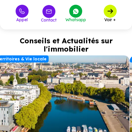
420 000 €
T3
1
à partir de
410 000 €
T4
3
à partir de
Appel
Whatsapp
Voir +
Contact
Conseils et Actualités sur
l'immobilier
erritoires & Vie locale