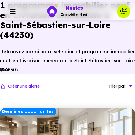
1 programme immobilier neuf
Nantes
en Livraison immédiate à
Immobilier Neuf
Saint-Sébastien-sur-Loire
(44230)
Programmes neufs
Retrouvez parmi notre sélection : 1 programme immobilier
Habiter
neuf en Livraison immédiate à Saint-Sébastien-sur-Loire
(44230).
Voir +
Investir
Créer une alerte
Trier
par
Actualités
Dernières opportunités
Ressources
Financer