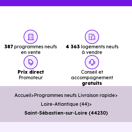
Dans un projet rapide, chaque visite inutile ou chaque
information imprécise peut vous faire perdre plusieurs
jours.
Avec
Immobilier Neuf Nantes,
vous accéde
directement aux
logements neufs en livraiso
387
programmes neufs
4 363
logements neufs
immédiate à Saint-Sébastien-sur-Loire (44230)
en vente
à vendre
réellement disponibles.
Nos conseillers vous permettent de :
Prix direct
Conseil et
Promoteur
accompagnement
gratuits
Cibler les bons biens dès le départ.
Accueil
Programmes neufs Livraison rapide
Éviter les annonces obsolètes.
Loire-Atlantique (44)
Organiser des visites pertinentes.
Saint-Sébastien-sur-Loire (44230)
Avancer rapidement dans les démarches.