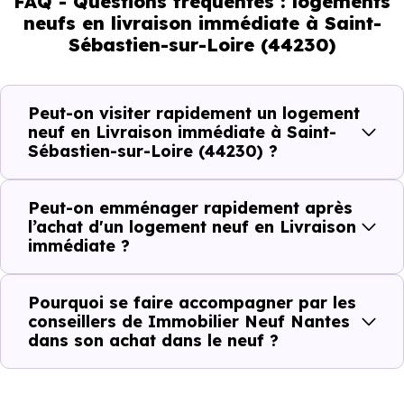
FAQ - Questions fréquentes : logements
neufs en livraison immédiate à Saint-
Sébastien-sur-Loire (44230)
Livraison immédiate : ce que vous
pouvez réellement faire
Peut-on visiter rapidement un logement
Avec un
logement neuf en livraison immédiate à
neuf en Livraison immédiate à Saint-
Sébastien-sur-Loire (44230) ?
Saint-Sébastien-sur-Loire (44230)
, vous êtes dans un
logique très concrète. Le logement neuf est là, vous
pouvez le voir, et le projet peut avancer rapidement.
Peut-on emménager rapidement après
l’achat d'un logement neuf en Livraison
immédiate ?
Dans la pratique, voici comment cela se passe :
Action
Ce que cela change pour vous
Pourquoi se faire accompagner par les
conseillers de Immobilier Neuf Nantes
dans son achat dans le neuf ?
Visiter
Vous voyez le bien tel qu’il est
Comparer
Vous comparez des biens réels