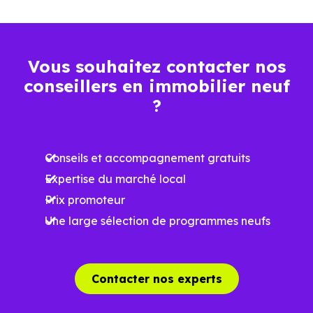
Décider
Plus rapide, moins d’incertitudes
Vous souhaitez contacter nos
Acheter
Processus classique
conseillers en immobilier neuf
?
Emménager
Possible plus rapidement
Conseils et accompagnement gratuits
Ce fonctionnement est particulièrement adapté si vous
Expertise du marché local
avez une contrainte de calendrier ou si vous souhaitez
Prix promoteur
éviter toute projection théorique.
Une large sélection de programmes neufs
Éviter les pertes de temps dans une
recherche urgente
Contacter nos experts