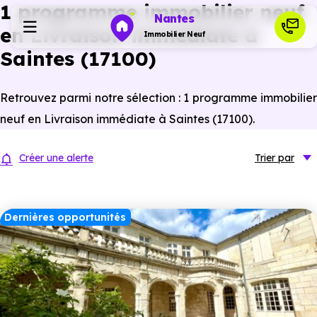
1 programme immobilier neuf
Nantes
en Livraison immédiate à
Immobilier Neuf
Saintes (17100)
Programmes neufs
Retrouvez parmi notre sélection : 1 programme immobilier
neuf en Livraison immédiate à Saintes (17100).
Habiter
Créer une alerte
Trier
par
Investir
Dernières opportunités
Actualités
Ressources
Financer