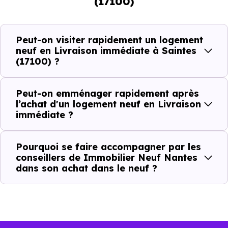
(17100)
Avec un
logement neuf en livraison immédiate à
Saintes (17100)
, vous êtes dans une logique trè
concrète. Le logement neuf est là, vous pouvez le voir, et
Peut-on visiter rapidement un logement
le projet peut avancer rapidement.
neuf en Livraison immédiate à Saintes
(17100) ?
Dans la pratique, voici comment cela se passe :
Peut-on emménager rapidement après
Action
Ce que cela change pour vous
l’achat d'un logement neuf en Livraison
immédiate ?
Visiter
Vous voyez le bien tel qu’il est
Pourquoi se faire accompagner par les
Comparer
Vous comparez des biens réels
conseillers de Immobilier Neuf Nantes
dans son achat dans le neuf ?
Décider
Plus rapide, moins d’incertitudes
Acheter
Processus classique