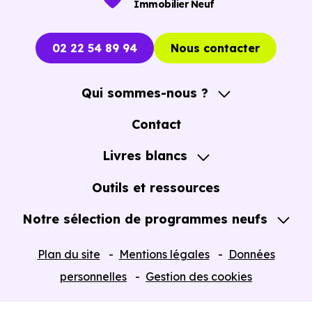
Immobilier Neuf
02 22 54 89 94
Nous contacter
Qui sommes-nous ?
A propos
Contact
Notre Accompagnement
Livres blancs
Notre Expertise
Guide de l'Achat immobilier neuf en VEFA
Outils et ressources
Notre sélection de programmes neufs
Tous nos Programmes neufs
Plan du site
Mentions légales
Données
Programmes neufs Dispositif Jeanbrun
personnelles
Gestion des cookies