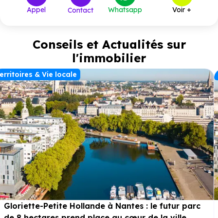
Appel
Whatsapp
Voir +
Contact
Conseils et Actualités sur
l'immobilier
erritoires & Vie locale
Gloriette-Petite Hollande à Nantes : le futur parc
de 8 hectares prend place au cœur de la ville