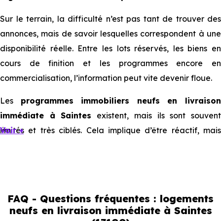
Sur le terrain, la difficulté n’est pas tant de trouver des
annonces, mais de savoir lesquelles correspondent à une
disponibilité réelle. Entre les lots réservés, les biens en
cours de finition et les programmes encore en
commercialisation, l’information peut vite devenir floue.
Les
programmes immobiliers neufs en livraiso
immédiate à Saintes
existent, mais ils sont souven
limités et très ciblés. Cela implique d’être réactif, mais
Voir +
aussi de bien comprendre ce que l’on regarde.
Livraison immédiate : ce que vous
pouvez réellement faire
FAQ - Questions fréquentes : logements
neufs en livraison immédiate à Saintes