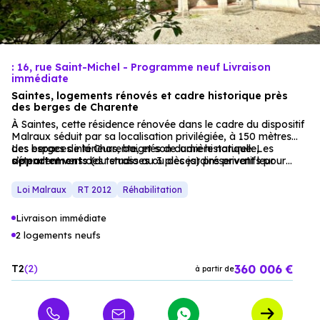
: 16, rue Saint-Michel - Programme neuf Livraison
immédiate
Saintes, logements rénovés et cadre historique près
des berges de Charente
À Saintes, cette résidence rénovée dans le cadre du dispositif
Malraux séduit par sa localisation privilégiée, à 150 mètres
des berges de la Charente, et son cadre historique. Les
Les espaces intérieurs, baignés de lumière naturelle,
appartements
s’étendent vers des terrasses ou des jardins privatifs pour
(du studio au 3 pièces) préservent leur
caractère authentique (façade en pierre de taille, volets en
certains logements. La cour intérieure et l’abri à vélos
bois) tout en offrant des prestations modernes : salles de bain
renforcent la praticité, tandis que le dispositif Malraux offre
Loi Malraux
RT 2012
Réhabilitation
équipées, cuisines aménagées, et isolations performantes.
des avantages fiscaux attractifs pour les investisseurs.
Livraison immédiate
2 logements neufs
360 006 €
T2
2
à partir de