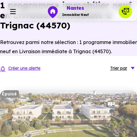
1 programme immobilier neuf
Nantes
en Livraison immédiate à
Immobilier Neuf
Trignac (44570)
Programmes neufs
Retrouvez parmi notre sélection : 1 programme immobilier
neuf en Livraison immédiate à Trignac (44570).
Habiter
Créer une alerte
Trier
par
Investir
Épuisé
Actualités
Ressources
Financer