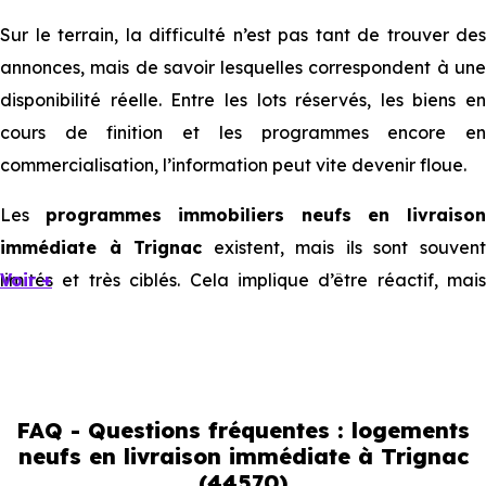
Sur le terrain, la difficulté n’est pas tant de trouver des
annonces, mais de savoir lesquelles correspondent à une
disponibilité réelle. Entre les lots réservés, les biens en
cours de finition et les programmes encore en
commercialisation, l’information peut vite devenir floue.
Les
programmes immobiliers neufs en livraiso
immédiate à Trignac
existent, mais ils sont souven
limités et très ciblés. Cela implique d’être réactif, mais
Voir +
aussi de bien comprendre ce que l’on regarde.
Livraison immédiate : ce que vous
pouvez réellement faire
FAQ - Questions fréquentes : logements
neufs en livraison immédiate à Trignac
(44570)
Avec un
logement neuf en livraison immédiate à