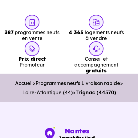
immédiate à Trignac (44570)
réellement disponibles.
Nos conseillers vous permettent de :
387
programmes neufs
4 365
logements neufs
Cibler les bons biens dès le départ.
en vente
à vendre
Éviter les annonces obsolètes.
Prix direct
Conseil et
Organiser des visites pertinentes.
Promoteur
accompagnement
gratuits
Avancer rapidement dans les démarches.
Accueil
Programmes neufs Livraison rapide
L’objectif est de vous faire gagner du temps sans vous
Loire-Atlantique (44)
Trignac (44570)
pousser à décider dans la précipitation.
Vous pouvez consulter dès maintenant nos
programmes
immobiliers neufs à Trignac (44570)
pour voir le
opportunités concrètes.
Nantes