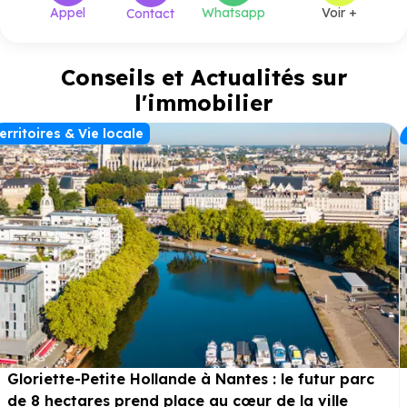
Appel
Whatsapp
Voir +
Contact
Conseils et Actualités sur
l'immobilier
erritoires & Vie locale
Gloriette-Petite Hollande à Nantes : le futur parc
de 8 hectares prend place au cœur de la ville