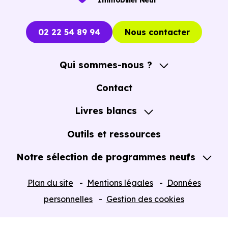
Immobilier Neuf
02 22 54 89 94
Nous contacter
Qui sommes-nous ?
A propos
Contact
Notre Accompagnement
Livres blancs
Notre Expertise
Guide de l'Achat immobilier neuf en VEFA
Outils et ressources
Notre sélection de programmes neufs
Tous nos Programmes neufs
Plan du site
Mentions légales
Données
Programmes neufs Dispositif Jeanbrun
personnelles
Gestion des cookies