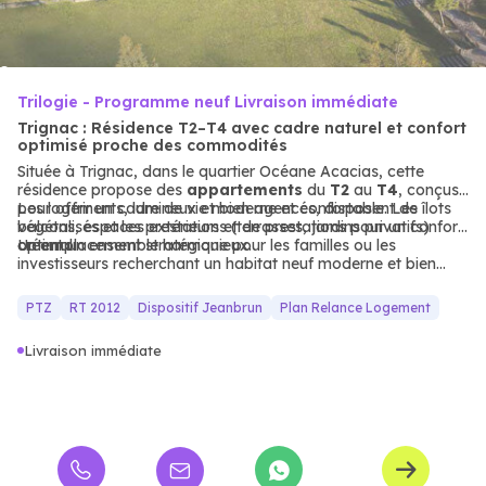
Trilogie - Programme neuf Livraison immédiate
Trignac : Résidence T2–T4 avec cadre naturel et confort
optimisé proche des commodités
Située à Trignac, dans le quartier Océane Acacias, cette
résidence propose des
appartements
du
T2
au
T4
, conçus
pour offrir un cadre de vie moderne et confortable. Les îlots
Les logements, lumineux et bien agencés, disposent de
végétalisés et les prestations (terrasses, jardins privatifs)
balcons, espaces extérieurs et de prestations pour un confort
créent un ensemble harmonieux.
optimal.
Un emplacement stratégique pour les familles ou les
investisseurs recherchant un habitat neuf moderne et bien
desservi.
PTZ
RT 2012
Dispositif Jeanbrun
Plan Relance Logement
Livraison immédiate