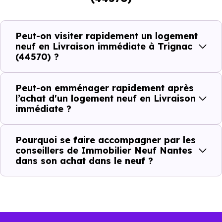
Trignac (44570)
, vous êtes dans une logique trè
concrète. Le logement neuf est là, vous pouvez le voir, et
Peut-on visiter rapidement un logement
le projet peut avancer rapidement.
neuf en Livraison immédiate à Trignac
(44570) ?
Dans la pratique, voici comment cela se passe :
Peut-on emménager rapidement après
Action
Ce que cela change pour vous
l’achat d'un logement neuf en Livraison
immédiate ?
Visiter
Vous voyez le bien tel qu’il est
Pourquoi se faire accompagner par les
Comparer
Vous comparez des biens réels
conseillers de Immobilier Neuf Nantes
dans son achat dans le neuf ?
Décider
Plus rapide, moins d’incertitudes
Acheter
Processus classique