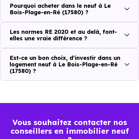
Avantages au quotidien
Pourquoi acheter dans le neuf à Le
l’immobilier neuf
Bois-Plage-en-Ré (17580) ?
Isolations thermiques
Les normes RE 2020 et au delà, font-
et phoniques
elles une vraie différence ?
Confort en toute
saison
Est-ce un bon choix, d'investir dans un
logement neuf à Le Bois-Plage-en-Ré
Économies
(17580) ?
mensuelles sur les
BBC, RT2012, RE2020
factures
Plus grande
luminosité
Espaces ouverts
Vous souhaitez contacter nos
…
conseillers en immobilier neuf