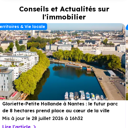
d’un
jardin privatif
spacieux, parfaits pour profiter des
Conseils et Actualités sur
beaux jours. Un lieu de vie d’exception pour habiter ou investir
sur l’Île de Ré.
l'immobilier
erritoires & Vie locale
Gloriette-Petite Hollande à Nantes : le futur parc
de 8 hectares prend place au cœur de la ville
Mis à jour le 28 juillet 2026 à 16h32
Lire l'article