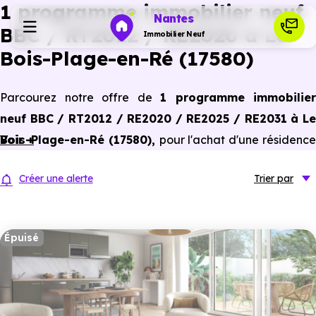
1 programme immobilier neuf
Nantes
BBC / RT2012 / RE2020 à Le
Immobilier Neuf
Bois-Plage-en-Ré (17580)
Programmes neufs
Parcourez notre offre de
1 programme immobilier
neuf BBC / RT2012 / RE2020 / RE2025 / RE2031 à Le
Habiter
Bois-Plage-en-Ré (17580)
Voir +
,
pour l'achat d'une résidenc
principale ou un investissement locatif, conforme aux
Investir
Créer une alerte
Trier
par
dernières normes de performances énergétiques, pour un
gain d'économies dans le neuf.
Actualités
Épuisé
Ressources
Financer