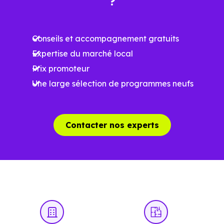
?
Meilleures exigences
à la construction
Conseils et accompagnement gratuits
Performances
Expertise du marché local
énergétiques
Prix promoteur
améliorées
RE2025 et RE2031
Une large sélection de programmes neufs
Impact
environnemental
réduit
Contacter nos experts
…
Un projet immobilier qui se construit aussi
à l’échelle locale
Acheter un bien immobilier à
Le Bois-Plage-en-R