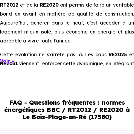
RT2012
et de la
RE2020
ont permis de faire un véritabl
bond en avant en matière de qualité de construction.
Aujourd’hui, acheter dans le neuf, c’est accéder à un
logement mieux isolé, plus économe en énergie et plus
agréable à vivre toute l’année.
Cette évolution ne s’arrête pas là. Les caps
RE2025
e
Voir +
RE2031
viennent renforcer cette dynamique, en intégrant
des exigences encore plus poussées sur l’impact
environnemental et le confort thermique. À terme, ces
normes vont continuer à transformer le marché
immobilier, en valorisant les biens les plus performants.
FAQ - Questions fréquentes : normes
énergétiques BBC / RT2012 / RE2020 à
En résumé :
Le Bois-Plage-en-Ré (17580)
Normes énergétiques de