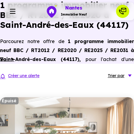
1 programme immobilier neuf
Nantes
BBC / RT2012 / RE2020 à
Immobilier Neuf
Saint-André-des-Eaux (44117)
Programmes neufs
Parcourez notre offre de
1 programme immobilier
neuf BBC / RT2012 / RE2020 / RE2025 / RE2031 à
Habiter
Saint-André-des-Eaux (44117)
Voir +
,
pour l'achat d'une
résidence principale ou un investissement locatif,
Investir
Créer une alerte
Trier
par
conforme aux dernières normes de performances
énergétiques, pour un gain d'économies dans le neuf.
Actualités
Épuisé
Ressources
Financer