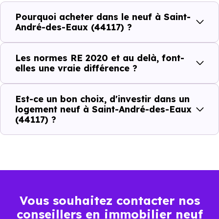
Normes énergétiques de
Avantages au quotidien
Pourquoi acheter dans le neuf à Saint-
l’immobilier neuf
André-des-Eaux (44117) ?
Isolations thermiques
Les normes RE 2020 et au delà, font-
et phoniques
elles une vraie différence ?
Confort en toute
saison
Est-ce un bon choix, d'investir dans un
logement neuf à Saint-André-des-Eaux
Économies
(44117) ?
mensuelles sur les
BBC, RT2012, RE2020
factures
Plus grande
luminosité
Espaces ouverts
Vous souhaitez contacter nos
…
conseillers en immobilier neuf