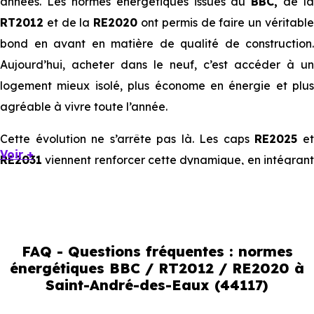
années. Les normes énergétiques issues du
BBC,
de la
RT2012
et de la
RE2020
ont permis de faire un véritabl
bond en avant en matière de qualité de construction.
Aujourd’hui, acheter dans le neuf, c’est accéder à un
logement mieux isolé, plus économe en énergie et plus
agréable à vivre toute l’année.
Cette évolution ne s’arrête pas là. Les caps
RE2025
e
Voir +
RE2031
viennent renforcer cette dynamique, en intégrant
des exigences encore plus poussées sur l’impact
environnemental et le confort thermique. À terme, ces
normes vont continuer à transformer le marché
immobilier, en valorisant les biens les plus performants.
FAQ - Questions fréquentes : normes
énergétiques BBC / RT2012 / RE2020 à
En résumé :
Saint-André-des-Eaux (44117)