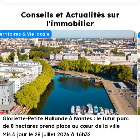
patrimonial et prestations contemporaines, incluant des
matériaux nobles et la domotique. Balcons,
terrasse
s et
Conseils et Actualités sur
jardins permettent de profiter des beaux jours, tandis qu’une
piscine avec transats invite à la détente au cœur de la
l'immobilier
résidence. Parking et caves complètent les prestations pour
un confort total.
erritoires & Vie locale
Gloriette-Petite Hollande à Nantes : le futur parc
de 8 hectares prend place au cœur de la ville
Mis à jour le 28 juillet 2026 à 16h32