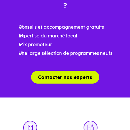
?
Meilleures exigences
à la construction
Conseils et accompagnement gratuits
Performances
Expertise du marché local
énergétiques
Prix promoteur
améliorées
RE2025 et RE2031
Une large sélection de programmes neufs
Impact
environnemental
réduit
Contacter nos experts
…
Un projet immobilier qui se construit aussi
à l’échelle locale