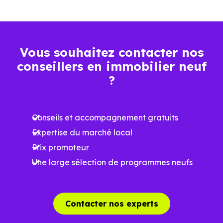
Plus grande
luminosité
Espaces ouverts
Vous souhaitez contacter nos
…
conseillers en immobilier neuf
?
Meilleures exigences
à la construction
Conseils et accompagnement gratuits
Performances
Expertise du marché local
énergétiques
Prix promoteur
améliorées
RE2025 et RE2031
Une large sélection de programmes neufs
Impact
environnemental
réduit
Contacter nos experts
…