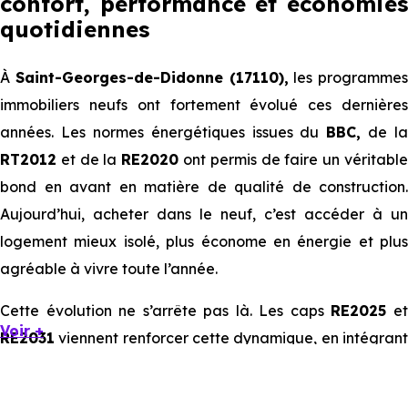
confort, performance et économies
quotidiennes
À
Saint-Georges-de-Didonne (17110),
les programmes
immobiliers neufs ont fortement évolué ces dernières
années. Les normes énergétiques issues du
BBC,
de la
RT2012
et de la
RE2020
ont permis de faire un véritabl
bond en avant en matière de qualité de construction.
Aujourd’hui, acheter dans le neuf, c’est accéder à un
logement mieux isolé, plus économe en énergie et plus
agréable à vivre toute l’année.
Cette évolution ne s’arrête pas là. Les caps
RE2025
e
Voir +
RE2031
viennent renforcer cette dynamique, en intégrant
des exigences encore plus poussées sur l’impact
environnemental et le confort thermique. À terme, ces