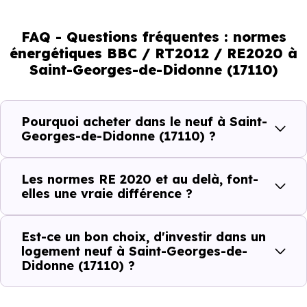
normes vont continuer à transformer le marché
immobilier, en valorisant les biens les plus performants.
FAQ - Questions fréquentes : normes
énergétiques BBC / RT2012 / RE2020 à
En résumé :
Saint-Georges-de-Didonne (17110)
Normes énergétiques de
Avantages au quotidien
Pourquoi acheter dans le neuf à Saint-
l’immobilier neuf
Georges-de-Didonne (17110) ?
Isolations thermiques
Les normes RE 2020 et au delà, font-
et phoniques
elles une vraie différence ?
Confort en toute
saison
Est-ce un bon choix, d'investir dans un
logement neuf à Saint-Georges-de-
Économies
Didonne (17110) ?
mensuelles sur les
BBC, RT2012, RE2020
factures