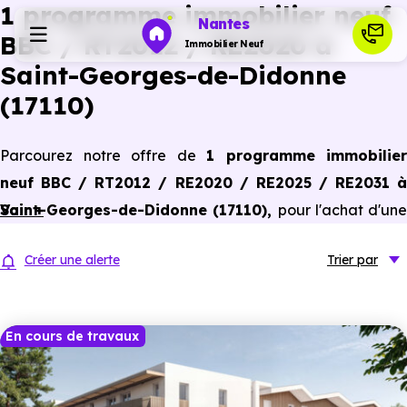
1 programme immobilier neuf
Nantes
BBC / RT2012 / RE2020 à
Immobilier Neuf
Saint-Georges-de-Didonne
(17110)
Programmes neufs
Parcourez notre offre de
1 programme immobilier
Habiter
neuf BBC / RT2012 / RE2020 / RE2025 / RE2031 à
Saint-Georges-de-Didonne (17110)
Voir +
,
pour l'achat d'une
Investir
résidence principale ou un investissement locatif,
Créer une alerte
Trier
par
conforme aux dernières normes de performances
Actualités
énergétiques, pour un gain d'économies dans le neuf.
En cours de travaux
Ressources
Financer