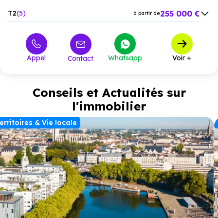
255 000 €
T2
5
à partir de
400 000 €
T3
3
à partir de
530 000 €
T4
1
à partir de
Appel
Whatsapp
Voir +
Contact
Conseils et Actualités sur
l'immobilier
erritoires & Vie locale