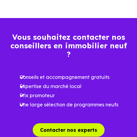
Plus grande
luminosité
Espaces ouverts
Vous souhaitez contacter nos
…
conseillers en immobilier neuf
?
Meilleures exigences
à la construction
Conseils et accompagnement gratuits
Performances
Expertise du marché local
énergétiques
Prix promoteur
améliorées
RE2025 et RE2031
Une large sélection de programmes neufs
Impact
environnemental
réduit
Contacter nos experts