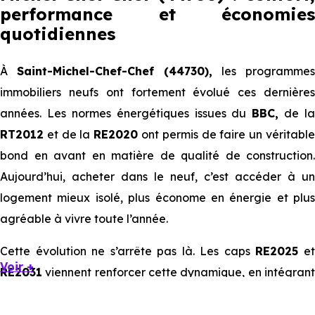
performance et économies
quotidiennes
À
Saint-Michel-Chef-Chef (44730),
les programmes
immobiliers neufs ont fortement évolué ces dernières
années. Les normes énergétiques issues du
BBC,
de la
RT2012
et de la
RE2020
ont permis de faire un véritabl
bond en avant en matière de qualité de construction.
Aujourd’hui, acheter dans le neuf, c’est accéder à un
logement mieux isolé, plus économe en énergie et plus
agréable à vivre toute l’année.
Cette évolution ne s’arrête pas là. Les caps
RE2025
e
Voir +
RE2031
viennent renforcer cette dynamique, en intégrant
des exigences encore plus poussées sur l’impact
environnemental et le confort thermique. À terme, ces