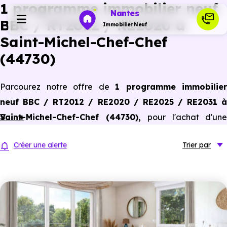
1 programme immobilier neuf
Nantes
BBC / RT2012 / RE2020 à
Immobilier Neuf
Saint-Michel-Chef-Chef
(44730)
Programmes neufs
Parcourez notre offre de
1 programme immobilier
Habiter
neuf BBC / RT2012 / RE2020 / RE2025 / RE2031 à
Saint-Michel-Chef-Chef (44730)
Voir +
,
pour l'achat d'une
Investir
résidence principale ou un investissement locatif,
Créer une alerte
Trier
par
conforme aux dernières normes de performances
Actualités
énergétiques, pour un gain d'économies dans le neuf.
Ressources
Financer