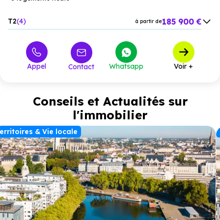
185 900 €
T2
4
à partir de
256 600 €
T3
2
à partir de
Appel
Whatsapp
Voir +
Contact
Conseils et Actualités sur
l'immobilier
erritoires & Vie locale