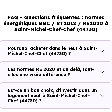
normes vont continuer à transformer le marché
immobilier, en valorisant les biens les plus performants.
FAQ - Questions fréquentes : normes
énergétiques BBC / RT2012 / RE2020 à
En résumé :
Saint-Michel-Chef-Chef (44730)
Normes énergétiques de
Avantages au quotidien
Pourquoi acheter dans le neuf à Saint-
l’immobilier neuf
Michel-Chef-Chef (44730) ?
Isolations thermiques
Les normes RE 2020 et au delà, font-
et phoniques
elles une vraie différence ?
Confort en toute
saison
Est-ce un bon choix, d'investir dans un
logement neuf à Saint-Michel-Chef-
Économies
Chef (44730) ?
mensuelles sur les
BBC, RT2012, RE2020
factures