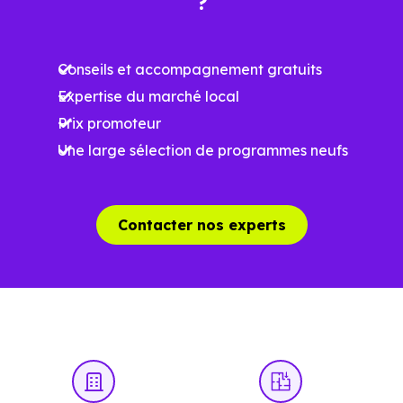
?
Meilleures exigences
à la construction
Conseils et accompagnement gratuits
Performances
Expertise du marché local
énergétiques
Prix promoteur
améliorées
RE2025 et RE2031
Une large sélection de programmes neufs
Impact
environnemental
réduit
Contacter nos experts
…
Un projet immobilier qui se construit aussi
à l’échelle locale
Acheter un bien immobilier à
Saint-Rogatien (17220)
ne