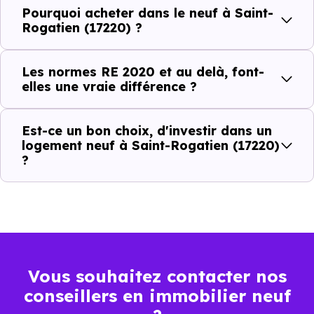
Avantages au quotidien
Pourquoi acheter dans le neuf à Saint-
l’immobilier neuf
Rogatien (17220) ?
Isolations thermiques
Les normes RE 2020 et au delà, font-
et phoniques
elles une vraie différence ?
Confort en toute
saison
Est-ce un bon choix, d'investir dans un
logement neuf à Saint-Rogatien (17220)
Économies
?
mensuelles sur les
BBC, RT2012, RE2020
factures
Plus grande
luminosité
Espaces ouverts
Vous souhaitez contacter nos
…
conseillers en immobilier neuf