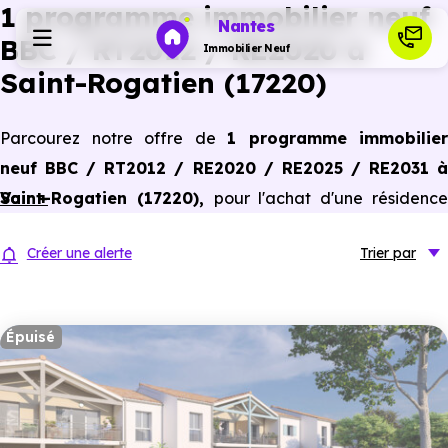
1 programme immobilier neuf
Nantes
BBC / RT2012 / RE2020 à
Immobilier Neuf
Saint-Rogatien (17220)
Programmes neufs
Parcourez notre offre de
1 programme immobilier
neuf BBC / RT2012 / RE2020 / RE2025 / RE2031 à
Habiter
Saint-Rogatien (17220)
Voir +
,
pour l'achat d'une résidenc
principale ou un investissement locatif, conforme aux
Investir
Créer une alerte
Trier
par
dernières normes de performances énergétiques, pour un
gain d'économies dans le neuf.
Actualités
Épuisé
Ressources
Financer