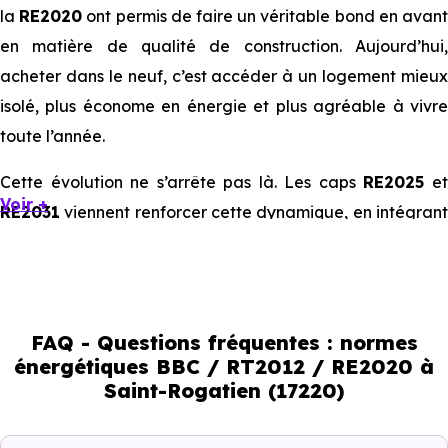
la
RE2020
ont permis de faire un véritable bond en avan
en matière de qualité de construction. Aujourd’hui,
acheter dans le neuf, c’est accéder à un logement mieux
isolé, plus économe en énergie et plus agréable à vivre
toute l’année.
Cette évolution ne s’arrête pas là. Les caps
RE2025
e
Voir +
RE2031
viennent renforcer cette dynamique, en intégrant
des exigences encore plus poussées sur l’impact
environnemental et le confort thermique. À terme, ces
normes vont continuer à transformer le marché
immobilier, en valorisant les biens les plus performants.
FAQ - Questions fréquentes : normes
énergétiques BBC / RT2012 / RE2020 à
En résumé :
Saint-Rogatien (17220)
Normes énergétiques de