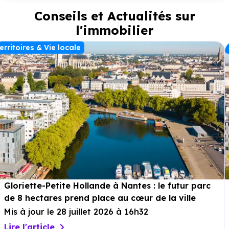
proches dès la belle saison et profiter d’un véritable espace
Conseils et Actualités sur
de détente. Les maisons sont complétées par un garage et
des places de stationnement, gages de praticité et de
l'immobilier
tranquillité. Une opportunité idéale pour s’installer à Saint-
Rogatien, dans un environnement résidentiel recherché, à
erritoires & Vie locale
proximité
immédiate des commodités.
Gloriette-Petite Hollande à Nantes : le futur parc
de 8 hectares prend place au cœur de la ville
Mis à jour le 28 juillet 2026 à 16h32
Lire l'article