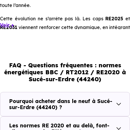
toute l’année.
Cette évolution ne s’arrête pas là. Les caps
RE2025
e
Voir +
RE2031
viennent renforcer cette dynamique, en intégrant
des exigences encore plus poussées sur l’impact
environnemental et le confort thermique. À terme, ces
normes vont continuer à transformer le marché
immobilier, en valorisant les biens les plus performants.
FAQ - Questions fréquentes : normes
énergétiques BBC / RT2012 / RE2020 à
En résumé :
Sucé-sur-Erdre (44240)
Normes énergétiques de
Avantages au quotidien
Pourquoi acheter dans le neuf à Sucé-
l’immobilier neuf
sur-Erdre (44240) ?
Isolations thermiques
Les normes RE 2020 et au delà, font-
et phoniques