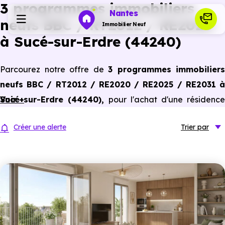
3 programmes immobiliers
Nantes
neufs BBC / RT2012 / RE2020
Immobilier Neuf
à Sucé-sur-Erdre (44240)
Programmes neufs
Parcourez notre offre de
3 programmes immobiliers
neufs BBC / RT2012 / RE2020 / RE2025 / RE2031 à
Habiter
Sucé-sur-Erdre (44240)
Voir +
,
pour l'achat d'une résidence
principale ou un investissement locatif, conforme aux
Investir
Créer une alerte
Trier
par
dernières normes de performances énergétiques, pour un
gain d'économies dans le neuf.
Actualités
Ressources
Financer