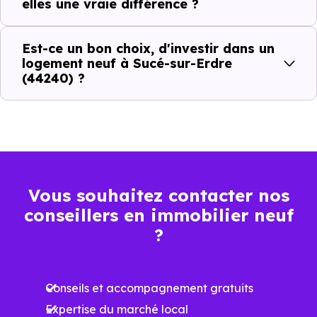
elles une vraie différence ?
Confort en toute
saison
Est-ce un bon choix, d'investir dans un
logement neuf à Sucé-sur-Erdre
Économies
(44240) ?
mensuelles sur les
BBC, RT2012, RE2020
factures
Plus grande
luminosité
Espaces ouverts
Vous souhaitez contacter nos
…
conseillers en immobilier neuf
?
Meilleures exigences
à la construction
Conseils et accompagnement gratuits
Performances
Expertise du marché local