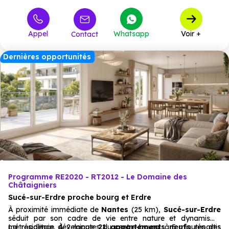
Appel
Whatsapp
Voir +
Contact
Dernières opportunités
Programme RE2020 - RT2012 - Le Domaine des
Châtaigniers
Sucé-sur-Erdre proche bourg et Erdre
À proximité immédiate de
Nantes
(25 km),
Sucé-sur-Erdre
séduit par son cadre de vie entre nature et dynamisme
métropolitain. À 2 minutes du centre-bourg, à 5 minutes des
La résidence développe
21 appartements neufs
répartis