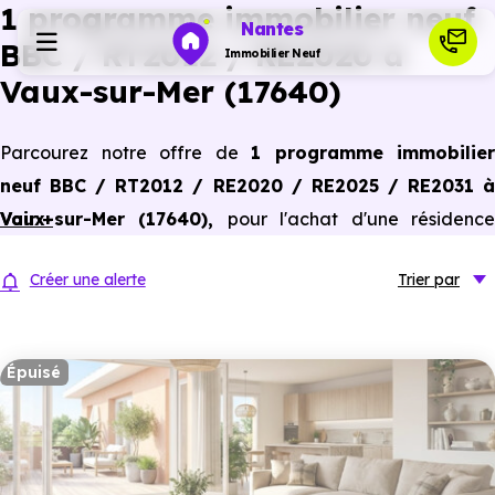
1 programme immobilier neuf
Nantes
BBC / RT2012 / RE2020 à
Immobilier Neuf
Vaux-sur-Mer (17640)
Programmes neufs
Parcourez notre offre de
1 programme immobilier
neuf BBC / RT2012 / RE2020 / RE2025 / RE2031 à
Habiter
Vaux-sur-Mer (17640)
Voir +
,
pour l'achat d'une résidenc
principale ou un investissement locatif, conforme aux
Investir
Créer une alerte
Trier
par
dernières normes de performances énergétiques, pour un
gain d'économies dans le neuf.
Actualités
Épuisé
Ressources
Financer