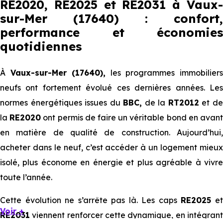
RE2020, RE2025 et RE2031 à Vaux-
sur-Mer (17640) : confort,
performance et économies
quotidiennes
À
Vaux-sur-Mer (17640),
les programmes immobilier
neufs ont fortement évolué ces dernières années. Les
normes énergétiques issues du
BBC,
de la
RT2012
et d
la
RE2020
ont permis de faire un véritable bond en avan
en matière de qualité de construction. Aujourd’hui,
acheter dans le neuf, c’est accéder à un logement mieux
isolé, plus économe en énergie et plus agréable à vivre
toute l’année.
Cette évolution ne s’arrête pas là. Les caps
RE2025
e
Voir +
RE2031
viennent renforcer cette dynamique, en intégrant