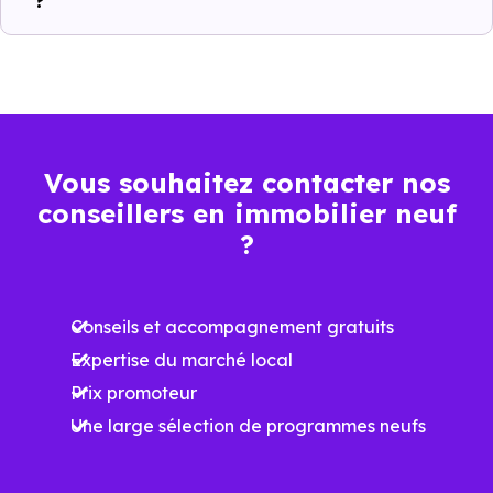
?
mensuelles sur les
BBC, RT2012, RE2020
factures
Plus grande
luminosité
Espaces ouverts
Vous souhaitez contacter nos
…
conseillers en immobilier neuf
?
Meilleures exigences
à la construction
Conseils et accompagnement gratuits
Performances
Expertise du marché local
énergétiques
Prix promoteur
améliorées
RE2025 et RE2031
Une large sélection de programmes neufs
Impact
environnemental