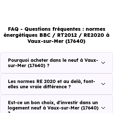
des exigences encore plus poussées sur l’impact
environnemental et le confort thermique. À terme, ces
normes vont continuer à transformer le marché
immobilier, en valorisant les biens les plus performants.
FAQ - Questions fréquentes : normes
énergétiques BBC / RT2012 / RE2020 à
En résumé :
Vaux-sur-Mer (17640)
Normes énergétiques de
Avantages au quotidien
Pourquoi acheter dans le neuf à Vaux-
l’immobilier neuf
sur-Mer (17640) ?
Isolations thermiques
Les normes RE 2020 et au delà, font-
et phoniques
elles une vraie différence ?
Confort en toute
saison
Est-ce un bon choix, d'investir dans un
logement neuf à Vaux-sur-Mer (17640)
Économies