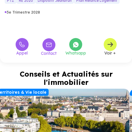
PTZ
RE 2020
Dispositif Jeanbrun
Plan Relance Logement
3e Trimestre 2028
Appel
Whatsapp
Voir +
Contact
Conseils et Actualités sur
l'immobilier
erritoires & Vie locale