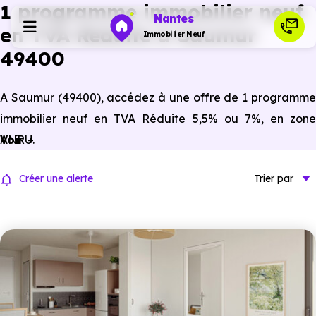
1 programme immobilier neuf
Nantes
en TVA Réduite à Saumur
Immobilier Neuf
49400
Programmes neufs
A Saumur (49400), accédez à une offre de 1 programme
immobilier neuf en TVA Réduite 5,5% ou 7%, en zone
Habiter
ANRU.
Voir +
Investir
Créer une alerte
Trier
par
Actualités
Ressources
Financer