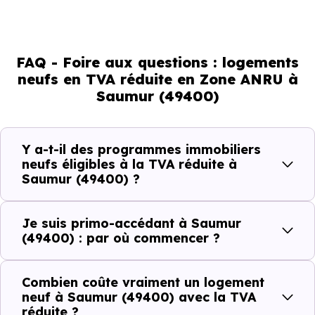
Ce que la TVA réduite à 5,5 % ou 7
% représente concrètement pour un
achat immobilier neuf à Saumur
FAQ - Foire aux questions : logements
neufs en TVA réduite en Zone ANRU à
(49400)
Saumur (49400)
La différence entre une
TVA à 20 % et une TVA à 5,5 
/ 7 % sur un logement neuf à
Saumur (49400),
ce n'es
Y a-t-il des programmes immobiliers
pas un détail comptable. C'est une économie réelle,
neufs éligibles à la TVA réduite à
Saumur (49400) ?
immédiate, sur le prix que vous payez.
Je suis primo-accédant à Saumur
Prix HT du
Économie réalisée grâce à la
(49400) : par où commencer ?
logement
TVA à 5,5 %
Combien coûte vraiment un logement
150 000 €
~ 21 750 €
neuf à Saumur (49400) avec la TVA
réduite ?