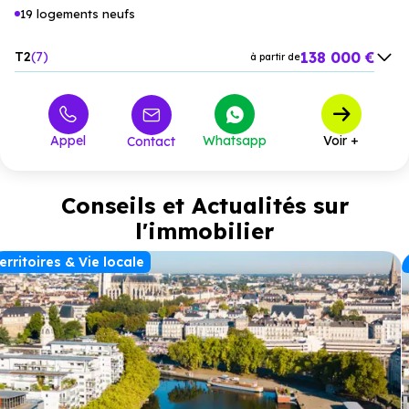
19 logements neufs
138 000 €
T2
7
à partir de
180 000 €
T3
10
à partir de
224 000 €
T4
2
à partir de
Appel
Whatsapp
Voir +
Contact
Conseils et Actualités sur
l'immobilier
erritoires & Vie locale