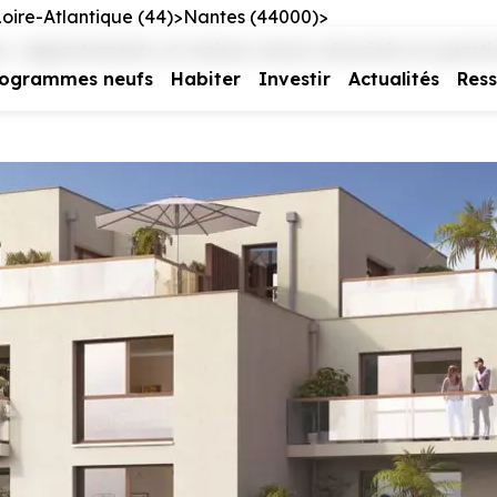
oire-Atlantique (44)
Nantes (44000)
 : appartements et maison neuve sécurisés en quarti
rogrammes neufs
Habiter
Investir
Actualités
Res