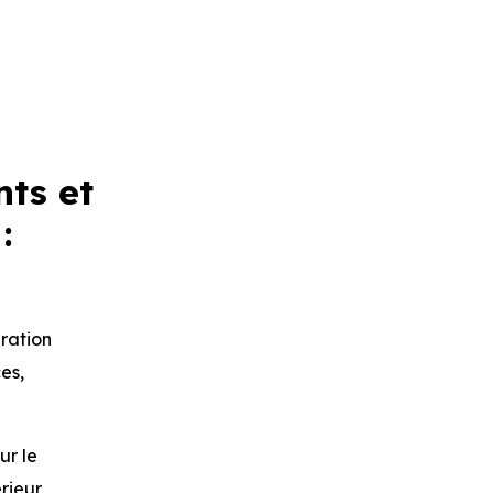
ts et
:
gration
es,
ur le
rieur