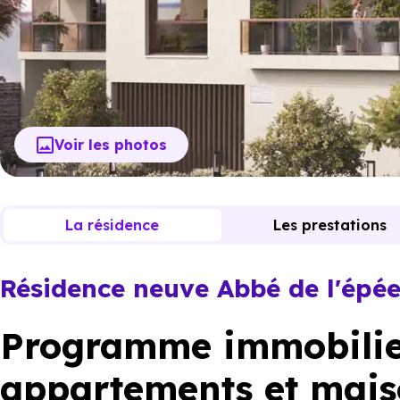
Voir les photos
La résidence
Les prestations
Résidence neuve Abbé de l'épé
Programme immobilier
appartements et mais