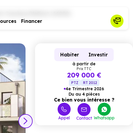
er Canclaux/Mellinet (44000)
sources
Financer
Habiter
Investir
à partir de
Prix TTC
209 000 €
PTZ
RT 2012
4e Trimestre 2026
Du au 4 pièces
Ce bien vous intéresse ?
Appel
Whatsapp
Contact