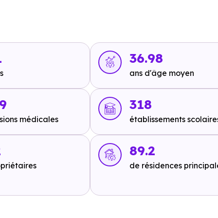
oit 0 min en voiture ou à 147 m, soit 2 min à pied
,
Ligne 11 -
oit 3 min à pied
.
en voiture ou à 648 m, soit 8 min à pied
,
Ligne 1 : Gare Mari
Ligne 1 : Égalité
à 2.7 km, soit 6 min en voiture ou à 980 m, 
1
36.98
s
ans d'âge moyen
9
318
sions médicales
établissements scolaire
844
à 10.7 km, soit 15 min en voiture ou à 7.9 km, soit 1h 35 
 km, soit 15 min en voiture ou à 7.9 km, soit 1h 35 min à pied
2
89.2
 à 7.5 km, soit 1h 29 min à pied
.
priétaires
de résidences principal