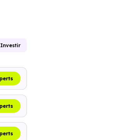
Investir
perts
perts
perts