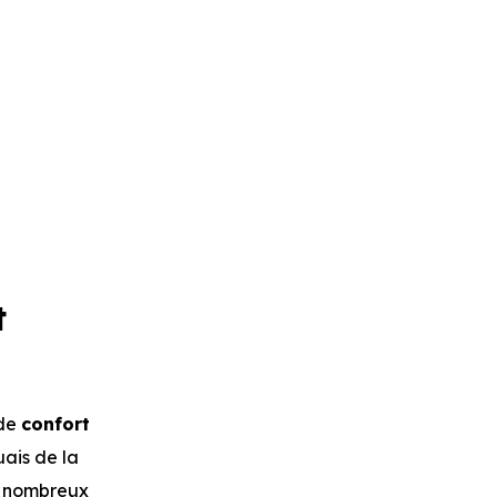
t
 de
confort
uais de la
de nombreux