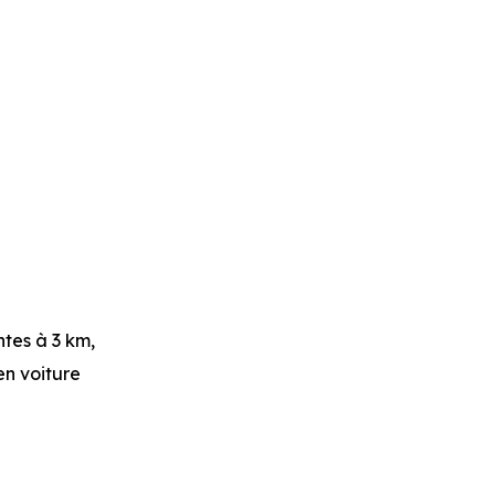
ntes
à 3 km,
 en voiture
5 m, soit 1