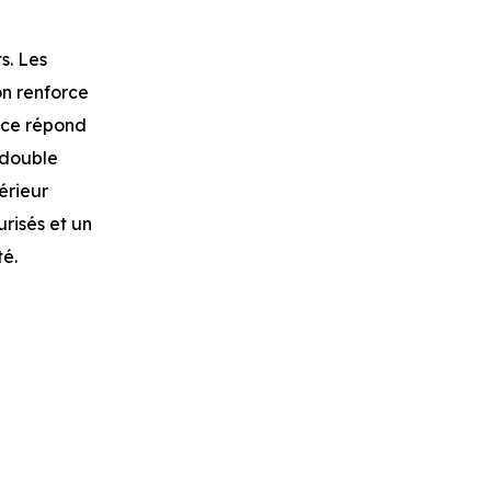
s. Les
on renforce
nce répond
 double
érieur
urisés et un
té.