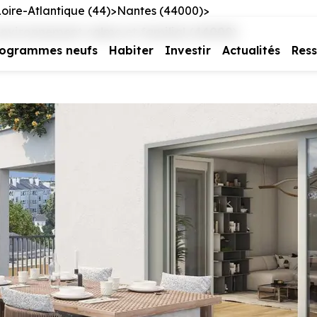
oire-Atlantique (44)
Nantes (44000)
environnement calme et familial (44000)
rogrammes neufs
Habiter
Investir
Actualités
Res