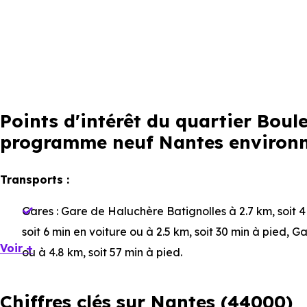
Points d'intérêt du quartier Boul
programme neuf Nantes environne
Transports :
Gares :
Gare de Haluchère Batignolles
à 2.7 km, soit 
soit 6 min en voiture ou à 2.5 km, soit 30 min à pied
,
Ga
Voir +
ou à 4.8 km, soit 57 min à pied
.
Bus :
Ligne 10 : Chambelles
à 44 m, soit 0 min en voitu
Chiffres clés sur Nantes (44000)
min en voiture ou à 275 m, soit 3 min à pied
.