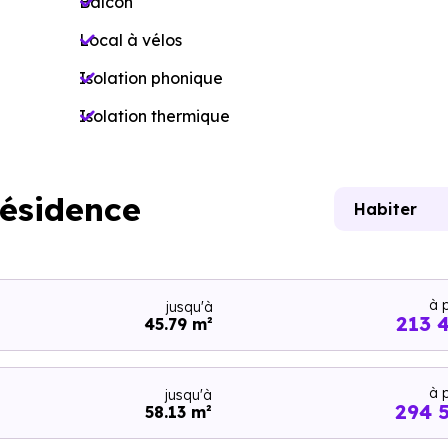
Balcon
Local à vélos
Isolation phonique
Isolation thermique
résidence
Habiter
à p
jusqu'à
213 
45.79 m²
à p
jusqu'à
294 
58.13 m²