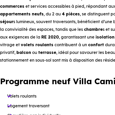
commerces
et services accessibles à pied, répondant au
appartements neufs
, du 2 au
4 pièces
, se distinguent 
séjour
s lumineux, souvent traversants, bénéficient d’une be
la convivialité des espaces, tandis que les
chambre
s et s
aux exigences de la
RE 2020
, garantissant une
isolatio
vitrage et
volets roulants
contribuent à un
confort
durab
privatif,
balcon
ou
terrasse
, idéal pour savourer les beau
stationnement en sous-sol sont mis à disposition des résid
Programme neuf Villa Cami
Volets roulants
Logement traversant