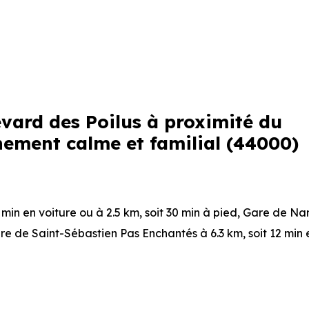
evard des Poilus à proximité du
ment calme et familial (44000)
4 min en voiture ou à 2.5 km, soit 30 min à pied
,
Gare de Na
re de Saint-Sébastien Pas Enchantés
à 6.3 km, soit 12 min
re ou à 44 m, soit 1 min à pied
,
Ligne 10 : Noé Lambert
à 27