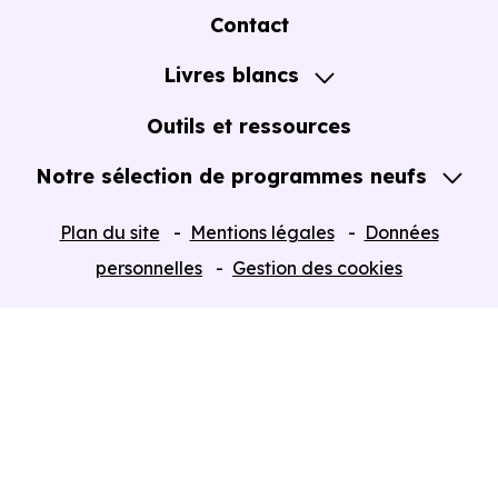
A propos
Contact
Notre Accompagnement
Livres blancs
Notre Expertise
Guide de l'Achat immobilier neuf en VEFA
Outils et ressources
Notre sélection de programmes neufs
Tous nos Programmes neufs
Plan du site
Mentions légales
Données
Programmes neufs Dispositif Jeanbrun
personnelles
Gestion des cookies
Retour