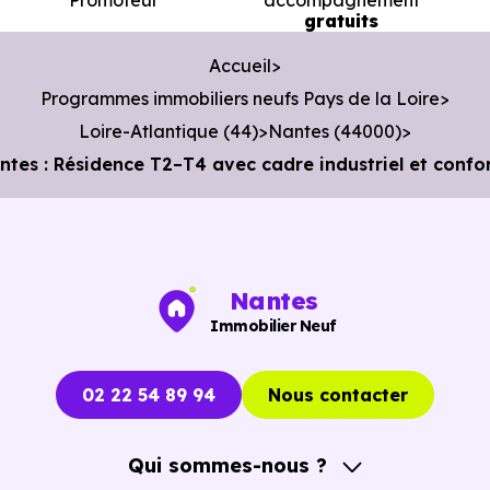
Promoteur
accompagnement
gratuits
Bibliothèque :
Bibliothèque de Chantenay
à 2.3 km
soit 4 min en voiture ou à 1.8 km, soit 22 min à pied
.
Accueil
Programmes immobiliers neufs Pays de la Loire
Loire-Atlantique (44)
Nantes (44000)
es : Résidence T2–T4 avec cadre industriel et conf
Nantes
Immobilier Neuf
02 22 54 89 94
Nous contacter
Qui sommes-nous ?