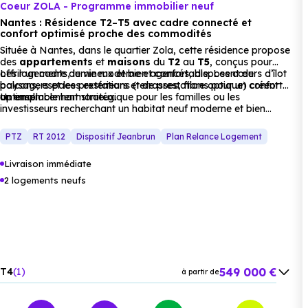
Coeur ZOLA - Programme immobilier neuf
Nantes : Résidence T2–T5 avec cadre connecté et
confort optimisé proche des commodités
Commerces :
Située à Nantes, dans le quartier Zola, cette résidence propose
des
appartements
et
maisons
du
T2
au
T5
, conçus pour
offrir un cadre de vie moderne et confortable. Les cœurs d’îlot
Les logements, lumineux et bien agencés, disposent de
Supermarché :
Monoprix Nantes
à 1.5 km, soit 4 min
paysagers et les prestations (terrasses, fibre optique) créent
balcons, espaces extérieurs et de prestations pour un confort
en voiture ou à 1.4 km, soit 16 min à pied
.
un ensemble harmonieux.
optimal.
Un emplacement stratégique pour les familles ou les
investisseurs recherchant un habitat neuf moderne et bien
desservi.
Supérette :
Carrefour City Nantes Lamoricière
à 278
PTZ
RT 2012
Dispositif Jeanbrun
Plan Relance Logement
m, soit 1 min en voiture ou à 272 m, soit 3 min à pied
.
Livraison immédiate
Boulangerie :
La Boulangerie d'Honoré
à 248 m, soit
2 logements neufs
1 min en voiture ou à 248 m, soit 3 min à pied
.
Santé :
549 000 €
T4
1
à partir de
Hôpital :
Ssr l'Estuaire
à 238 m, soit 1 min en voiture ou
628 000 €
T5
1
à partir de
à 225 m, soit 3 min à pied
.