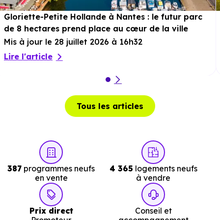
1 min en voiture ou à 401 m, soit 5 min à pied
.
Gloriette-Petite Hollande à Nantes : le futur parc
Musée :
Musée du Château des Ducs de Bretagne
à
de 8 hectares prend place au cœur de la ville
2.4 km, soit 6 min en voiture ou à 2.1 km, soit 26 min à
Mis à jour le 28 juillet 2026 à 16h32
pied
.
Lire l'article
Restaurant :
A la Bonne Franckette
à 1.8 km, soit 5
min en voiture ou à 1.6 km, soit 19 min à pied
.
Tous les articles
Services :
Police :
Gendarmerie - Peloton motorisé de Saint
Herblain
à 4 km, soit 8 min en voiture ou à 3.6 km, soi
387
programmes neufs
4 365
logements neufs
en vente
à vendre
43 min à pied
.
Poste :
La Poste Zola
à 1.4 km, soit 2 min en voiture o
Prix direct
Conseil et
à 1.4 km, soit 17 min à pied
.