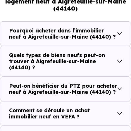
logement neuf à Aigrefeuille-sur-Maine
16.06 % de jeunes et 24.07 % d'enfants. Un profil
(44140)
démographique qui renseigne directement sur la
demande locative locale et les typologies de biens les
plus recherchées.
Pourquoi acheter dans l’immobilier
neuf à Aigrefeuille-sur-Maine (44140) ?
Côté cadre de vie, Aigrefeuille-sur-Maine (44140)
dispose de 7 commerces, 7 professions médicales et 4
Quels types de biens neufs peut-on
établissements scolaires. Des équipements du quotidien
trouver à Aigrefeuille-sur-Maine
(44140) ?
qui constituent autant d'arguments concrets pour habiter
ou investir dans la commune.
Peut-on bénéficier du PTZ pour acheter
neuf à Aigrefeuille-sur-Maine (44140) ?
Combien coûte un logement à Aigrefeuille-
sur-Maine (44140) ?
Comment se déroule un achat
immobilier neuf en VEFA ?
C'est souvent la première question. Voici les repères de
prix à connaître pour un achat immobilier à Aigrefeuille-