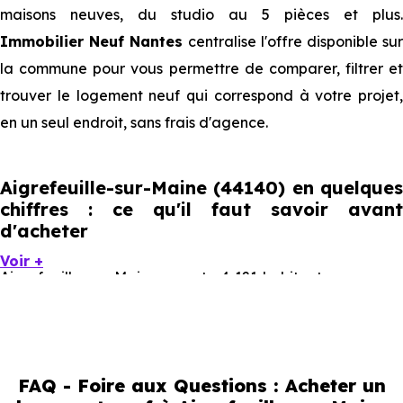
maisons neuves, du studio au 5 pièces et plus.
Immobilier Neuf Nantes
centralise l'offre disponible su
la commune pour vous permettre de comparer, filtrer et
trouver le logement neuf qui correspond à votre projet,
en un seul endroit, sans frais d'agence.
Aigrefeuille-sur-Maine (44140) en quelques
chiffres : ce qu'il faut savoir avant
d'acheter
Voir +
Aigrefeuille-sur-Maine compte 4 121 habitants, avec une
évolution démographique de 1.5 % par an. Un indicateur
direct de l'attractivité de la commune et du dynamisme
de son marché immobilier. La population se répartit entre
FAQ - Foire aux Questions : Acheter un
42.32 % d'adultes (dont 77.6 % d'actifs), 17.52 % de seniors,