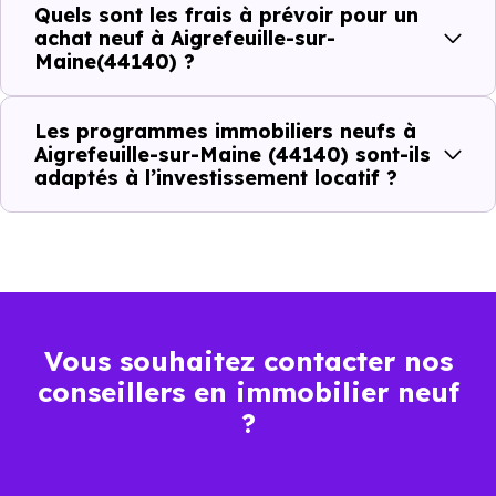
Quels sont les frais à prévoir pour un
sur-Maine (44140) :
achat neuf à Aigrefeuille-sur-
Maine(44140) ?
Prix
Prix
Prix
Les programmes immobiliers neufs à
Aigrefeuille-sur-Maine (44140) sont-ils
minimum
moyen
maximum
adaptés à l’investissement locatif ?
2 736 €
Appartement
1 657 € /m²
3 764 € /m²
/m²
2 745 €
Maison
1 105 € /m²
4 025 € /m²
/m²
Vous souhaitez contacter nos
conseillers en immobilier neuf
?
Ces prix varient selon la localisation dans la commune, la
surface, les prestations et le stade d'avancement du