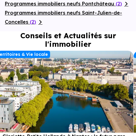
Programmes immobiliers neufs Pontchâteau
(2)
Programmes immobiliers neufs Saint-Julien-de-
Concelles
(2)
Conseils et Actualités sur
l'immobilier
erritoires & Vie locale