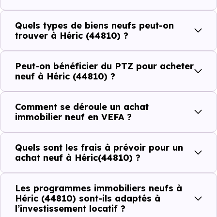
commerces, 21 professions médicales et 4 établissements
scolaires. Des équipements du quotidien qui constituent
Quels types de biens neufs peut-on
autant d'arguments concrets pour habiter ou investir
trouver à Héric (44810) ?
dans la commune.
Peut-on bénéficier du PTZ pour acheter
neuf à Héric (44810) ?
Combien coûte un logement à Héric
(44810) ?
Comment se déroule un achat
immobilier neuf en VEFA ?
C'est souvent la première question. Voici les repères de
prix à connaître pour un achat immobilier à Héric (44810)
Quels sont les frais à prévoir pour un
:
achat neuf à Héric(44810) ?
Les programmes immobiliers neufs à
Prix
Prix
Prix
Héric (44810) sont-ils adaptés à
l’investissement locatif ?
minimum
moyen
maximum