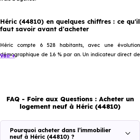
Héric (44810) en quelques chiffres : ce qu'il
faut savoir avant d'acheter
Héric compte 6 528 habitants, avec une évolution
démographique de 1.6 % par an. Un indicateur direct de
Voir +
l'attractivité de la commune et du dynamisme de son
marché immobilier. La population se répartit entre 41.71 %
d'adultes (dont 74.6 % d'actifs), 19.41 % de seniors, 16.79
% de jeunes et 22.09 % d'enfants. Un profil
FAQ - Foire aux Questions : Acheter un
démographique qui renseigne directement sur la
logement neuf à Héric (44810)
demande locative locale et les typologies de biens les
plus recherchées.
Pourquoi acheter dans l’immobilier
Côté cadre de vie, Héric (44810) dispose de 15
neuf à Héric (44810) ?