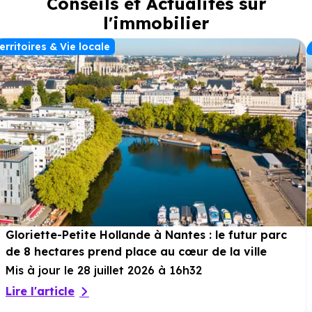
Conseils et Actualités sur
l'immobilier
erritoires & Vie locale
Gloriette-Petite Hollande à Nantes : le futur parc
de 8 hectares prend place au cœur de la ville
Mis à jour le 28 juillet 2026 à 16h32
Lire l'article