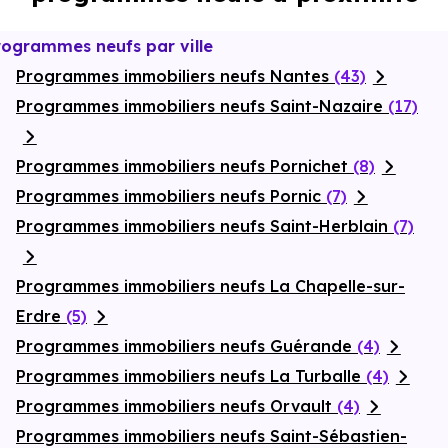
facilitant le financement de votre projet et sécurisant votre
avenir. Enfin, la résidence prévoit des stationnements privatifs,
rogrammes neufs par ville
apportant confort d’usage et tranquillité d’esprit pour le
quotidien et le stationnement de votre véhicule.
Programmes immobiliers neufs Nantes
(43)
Programmes immobiliers neufs Saint-Nazaire
(17)
Programmes immobiliers neufs Pornichet
(8)
Programmes immobiliers neufs Pornic
(7)
Programmes immobiliers neufs Saint-Herblain
(7)
Programmes immobiliers neufs La Chapelle-sur-
Erdre
(5)
Programmes immobiliers neufs Guérande
(4)
Programmes immobiliers neufs La Turballe
(4)
Programmes immobiliers neufs Orvault
(4)
Programmes immobiliers neufs Saint-Sébastien-