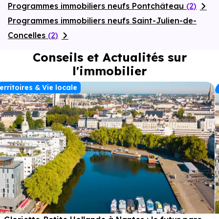
Programmes immobiliers neufs Pontchâteau
(2)
Programmes immobiliers neufs Saint-Julien-de-
Concelles
(2)
Conseils et Actualités sur
l'immobilier
erritoires & Vie locale