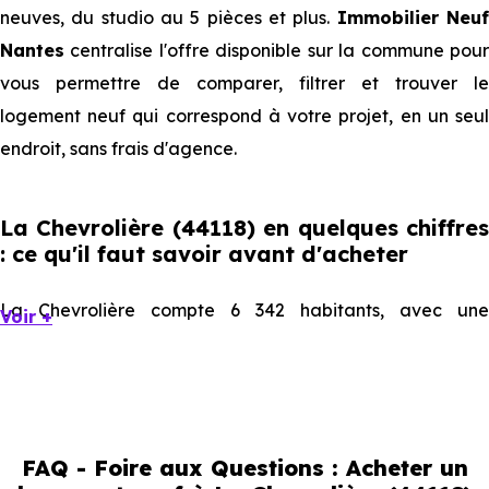
neuves, du studio au 5 pièces et plus.
Immobilier Neu
Nantes
centralise l'offre disponible sur la commune pour
vous permettre de comparer, filtrer et trouver le
logement neuf qui correspond à votre projet, en un seul
endroit, sans frais d'agence.
La Chevrolière (44118) en quelques chiffres
: ce qu'il faut savoir avant d'acheter
La Chevrolière compte 6 342 habitants, avec une
Voir +
évolution démographique de 2.4 % par an. Un indicateur
direct de l'attractivité de la commune et du dynamisme
de son marché immobilier. La population se répartit entre
43.14 % d'adultes (dont 79.6 % d'actifs), 21.73 % de seniors,
FAQ - Foire aux Questions : Acheter un
12.98 % de jeunes et 22.15 % d'enfants. Un profil