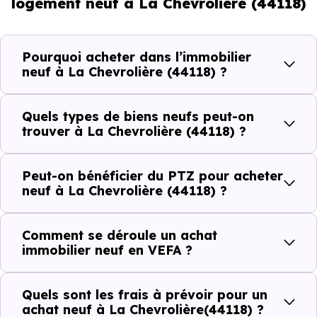
logement neuf à La Chevrolière (44118)
démographique qui renseigne directement sur la
demande locative locale et les typologies de biens les
plus recherchées.
Pourquoi acheter dans l’immobilier
neuf à La Chevrolière (44118) ?
Côté cadre de vie, La Chevrolière (44118) dispose de 9
commerces, 6 professions médicales et 3 établissements
Quels types de biens neufs peut-on
scolaires. Des équipements du quotidien qui constituent
trouver à La Chevrolière (44118) ?
autant d'arguments concrets pour habiter ou investir
dans la commune.
Peut-on bénéficier du PTZ pour acheter
neuf à La Chevrolière (44118) ?
Combien coûte un logement à La
Comment se déroule un achat
Chevrolière (44118) ?
immobilier neuf en VEFA ?
C'est souvent la première question. Voici les repères de
Quels sont les frais à prévoir pour un
prix à connaître pour un achat immobilier à La
achat neuf à La Chevrolière(44118) ?