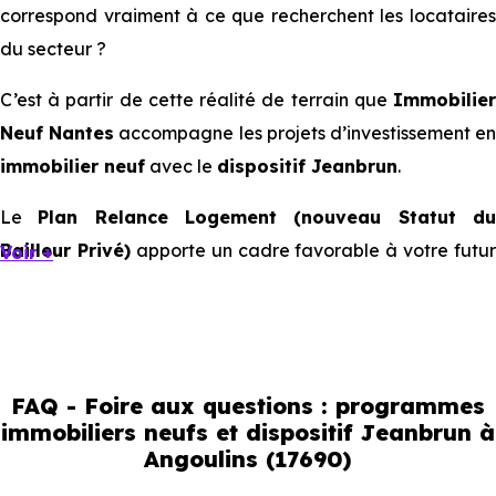
correspond vraiment à ce que recherchent les locataires
du secteur ?
C’est à partir de cette réalité de terrain que
Immobilier
Neuf Nantes
accompagne les projets d’investissement e
immobilier neuf
avec le
dispositif Jeanbrun
.
Le
Plan Relance Logement (nouveau Statut d
Bailleur Privé)
apporte un cadre favorable à votre futur
Voir +
investissement immobilier.
Mais à l’échelle d’une ville, ce sont les usages locaux qui
orientent les bons choix. Tous les quartiers ne se
comportent pas de la même manière, tous les logements
FAQ - Foire aux questions : programmes
immobiliers neufs et dispositif Jeanbrun à
ne répondent pas à la même demande, et toutes les
Angoulins (17690)
résidences n’offrent pas le même potentiel locatif.