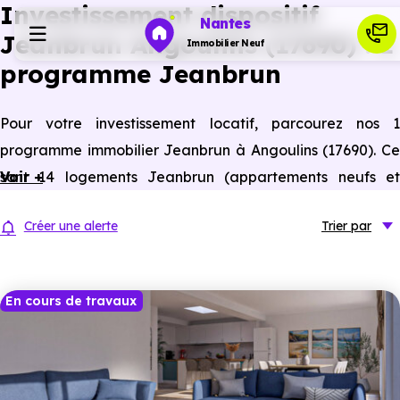
Investissement dispositif
Nantes
Jeanbrun Angoulins (17690) : 1
Immobilier Neuf
programme Jeanbrun
Programmes neufs
Pour votre investissement locatif, parcourez nos 1
programme immobilier Jeanbrun à Angoulins (17690). Ce
Habiter
sont 14 logements Jeanbrun (appartements neufs et
Voir +
anciens assimilés neufs) à Angoulins éligibles à ce statut
Investir
Créer une alerte
Trier
par
du bailleur privé.
Actualités
En cours de travaux
Ressources
Financer