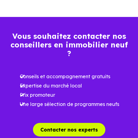
La vie de quartier
L'accès aux transports
La proximité des commerces et services
Vous souhaitez contacter nos
conseillers en immobilier neuf
Le bassin d'emploi local
?
La qualité résidentielle du secteur
Conseils et accompagnement gratuits
La tension locative
Expertise du marché local
Prix promoteur
Le type de logements le plus recherché
Une large sélection de programmes neufs
Le
dispositif Jeanbrun
renforce l’intérêt de cett
Contacter nos experts