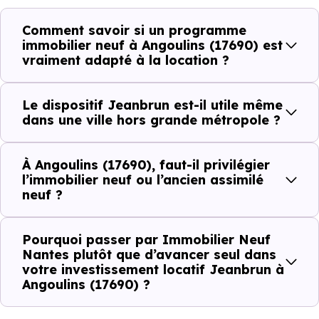
Comment savoir si un programme
Avant la fiscalité, une question
immobilier neuf à Angoulins (17690) est
simple : quelle est la pertinence de
vraiment adapté à la location ?
votre projet d’investissement
locatif avec le dispositif Jeanbrun
Le dispositif Jeanbrun est-il utile même
à Angoulins (17690) ?
dans une ville hors grande métropole ?
À
Angoulins (17690)
, la qualité d’un
investissemen
À Angoulins (17690), faut-il privilégier
locatif
se lit à travers plusieurs critères concrets :
l’immobilier neuf ou l’ancien assimilé
neuf ?
Critères de terrain à considérer pour votre
Pourquoi passer par Immobilier Neuf
Nantes plutôt que d’avancer seul dans
investissement immobilier avec le dispositif
votre investissement locatif Jeanbrun à
Jeanbrun
Angoulins (17690) ?